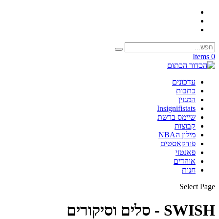
0 Items
עדכונים
כתבות
המגזין
Insignifistats
שיימס ברשת
קבוצות
מילון הNBA
פודקאסטים
פאנטזי
אוהדים
חנות
Select Page
SWISH - סלים וסיקורים