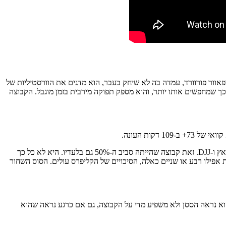
פאוור פורוורד, עמדה בה לא שיחק בעבר, הוא מדגים את הוורסטיליות של
ארד לא כופה את עצמו על המשחק, ויש לו רכז על חלל כמו הארדן שיודע לנצל את נוכחותו. הגבלת הדקות שלו (20) מביאה לכך שמחפשים אותו יותר, והוא מספק תפוקה מירבית בזמן מוגבל. הקבוצה
הקליפרס הנוכחית היא קבוצת הכדורסל הכי טובה שקוואי שיחק בה מאז האליפות. זה מתחיל בהארדן בעונה נפלאה, עובר דרך פאוול ה-MIP ומגיע לזובאץ ו-DJJ. זאת קבוצה שהייתה סביב ה-50% גם בלעדיו. היא לא כל כך
ת אפילו רבע או שניים כאלה, הסיכויים של הקליפרס עולים. הסוס השחור
לקחת את החזרה בערבון מוגבל. קוואי שיחק 5 פעמים, מקבל כ-20 דקות למשחק וקולע פחות מ-14 נקודות. הוא נראה הססן ולא משפיע מדי על הקבוצה, גם אם כרגע נראה שהוא