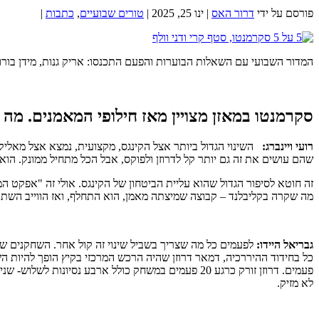
פורסם על ידי
דרור האס
|
ינו 25, 2025
|
טורים שבועיים
,
כתבות
|
המדור השבועי עם השאלות הבוערות והפעם התכנסו: אריק גנות, מידן בורוכו
סקרמנטו במאזן מצויין מאז חילופי המאמנים. מה
רועי ויינברג:
שהם עושים את זה גם יותר קל לדרוזן ולפוקס, אבל הכל מתחיל ממונק. הוא
זה חוטא לסיפור הגדול שהוא עליית הביטחון של הקינגס. אולי זה "אפקט ה
מה שקרה בקליבלנד – קבוצה שמיצתה מאמן, הוא התחלף, ואז הווייב השתנה
גבריאל היידו:
לפעמים כל מה שצריך בשביל שינוי זה קול אחר. השחקנים ש
לא מזיק.