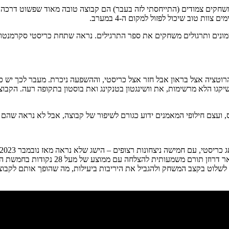
משחקים צמודים (התייחסתי לזה בעבר) הם קבוצה טובה מאוד שפשוט דרכה ב
ות טוב שיכול לפזול למקום ה-4 במערב.
אימונים ותרגולים משחקים את ספר התרגילים. נראה שתחת כריסטי סקרמנטו
טציה אצל בראון אבל חזר אצל כריסטי, וההשפעה ניכרת. מעבר לכך יש כאן
יקגו הלא מרשימות, את וושינגטון בטנקינג ואת בוסטון בתקופה רעה. הקבוצ
, ועצם חילופי המאמנים ידוע כגורם לשיפור של קבוצה, אבל לא נראה שהם 
לצד מנהיגות משופרת של דיארון פוקס שמצי
ה לשלוט בקצב המשחק ולהגביל את היריבות ביעילות, מה שהופך אותם לקבוצ