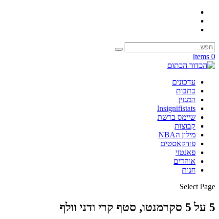
0 Items
עדכונים
כתבות
המגזין
Insignifistats
שיימס ברשת
קבוצות
מילון הNBA
פודקאסטים
פאנטזי
אוהדים
חנות
Select Page
5 על 5 סקרמנטו, סטף קרי ודני וולף