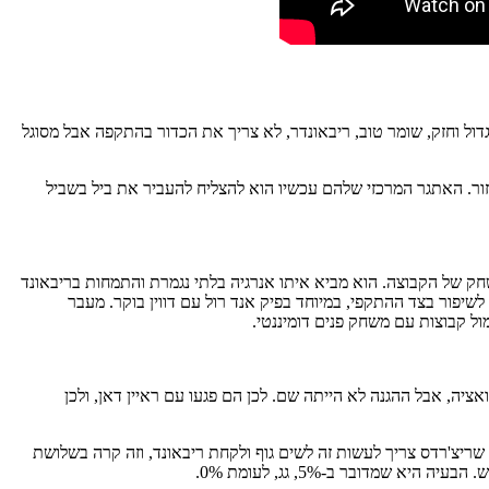
ול וחזק, שומר טוב, ריבאונדר, לא צריך את הכדור בהתקפה אבל מסוגל
י בדקות של הביג 3 שלהם, שום שינוי בגזרת הרול פליירס לא יעזור. האתגר המרכזי שלהם עכשיו הוא להצליח להעביר את ביל בשביל
חק של הקבוצה. הוא מביא איתו אנרגיה בלתי נגמרת והתמחות בריבאונד
התקפה) ב-22 דקות בלבד. מדובר בשחקן צעיר בן 26, שמראה פוטנציאל משמעותי לשיפור בצד ההתקפי, במיוחד בפיק אנד רול עם דווין בוקר. מעבר
ול קבוצות עם משחק פנים דומיננטי.
ציה, אבל ההגנה לא הייתה שם. לכן הם פגעו עם ראיין דאן, ולכן
 שריצ'רדס צריך לעשות זה לשים גוף ולקחת ריבאונד, וזה קרה בשלושת
מדובר ב-5%, גג, לעומת 0%.