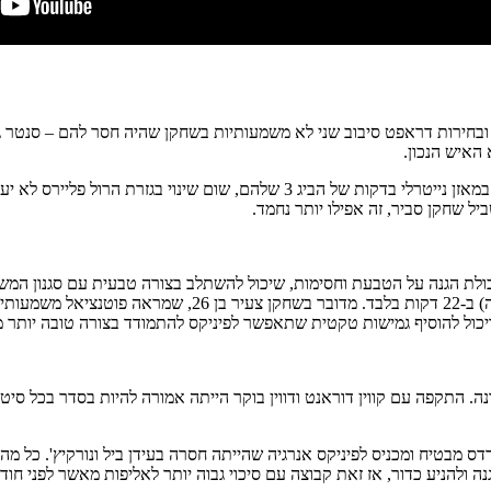
 ובחירות דראפט סיבוב שני לא משמעותיות בשחקן שהיה חסר להם – סנטר גד
 האיש הנכון.
במאקרו – ריצ'רדס לא משנה את התמונה הכוללת העגומה. כל עוד הסאנס במאזן נייטרל
ל שחקן סביר, זה אפילו יותר נחמד.
יכולת הגנה על הטבעת וחסימות, שיכול להשתלב בצורה טבעית עם סגנון המש
התקפי, כפי שהוכיח במשחק נגד ברוקלין כשקטף 15 ריבאונדים (4 ב
ויכול להוסיף גמישות טקטית שתאפשר לפיניקס להתמודד בצורה טובה יותר מ
. התקפה עם קווין דוראנט ודווין בוקר הייתה אמורה להיות בסדר בכל סיטוא
ס מבטיח ומכניס לפיניקס אנרגיה שהייתה חסרה בעידן ביל ונורקיץ'. כל מה
 כדור, אז זאת קבוצה עם סיכוי גבוה יותר לאליפות מאשר לפני חודש. הבעיה היא ש