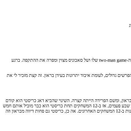
ג
השינוי הגדול ביותר אצל הקינגס, מקצועית, נמצא אצל מאליק מונק. הוא מקבל יותר את הכדור, עם 7.5 אסיסטים למשחק בעידן כריסטי וה-two-man game שלו ושל סאבוניס מצוין ומפרה את ההתקפה. ברגע
שים גדולים, לעומת איבוד יתרונות בעידן בראון. זה קצת מזכיר לי את
און, ומשם הפרידה הייתה קצרה. השינוי שהביא דאג כריסטי הוא קודם
כל בחידוד ההיררכיה, דמאר דרוזן שהיה הרכש המרכזי בקיץ הופך להיות השחקן המרכזי. אם ב-31 המשחקים תחת בראון, דרוזן הוביל את קלעי הקינגס שבע פעמים, אז ב-12 המשחקים תחת כריסטי הוא כבר מוביל אותם חמש
פעמים. דרוזן זורק כרגע 20 פעמים במשחק כולל ארבע נסיונות לשלוש- שניהם משמעותית יותר מתחת המשטר הקודם- וזה עוזר לקינגס להשיג 10 ניצחונות ב-12 המשחקים האחרונים. אה כן, כריסטי גם פחות דיווה מבראון וזה