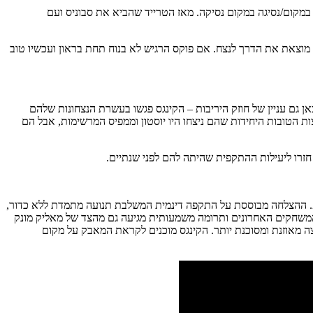
מקום/נסיגה במקום נסיקה. מאז הטרייד שהביא את סבוניס ועם
 מוצאת את הדרך לנצח. אם פוקס הרגיש לא בנוח תחת בראון ועכשיו טוב
 גם עניין של חוזק היריבות – הקינגס פגשו בעשרת הנצחונות שלהם
ות הטובות היחידות שהם ניצחו היו יוסטון וממפיס המרשימות, אבל הם
חזרו ליעילות ההתקפית שהיתה להם לפני שנתיים.
סקרמנטו קינגס חווים התעוררות מרשימה תחת המאמן הזמני דאג כריסטי, עם חמישה ניצחונות רצופים – הישג שלא נראה מאז נובמבר 2023. ההצלחה מבוססת על התקפה דינמית המשלבת תנועה מתמדת ללא כדור,
ג יכולת גבוהה במצבי לחץ. דמאר דרוזן תורם משמעותית להצלחה עם ממוצע של מעל 28 נקודות בחמשת המשחקים האחרונים ותרומה משמעותית מגיעה גם מהצד של מאליק מונק
ה מאוזנת ומסוכנת יותר. הקינגס מוכנים לקראת המאבק על מקום