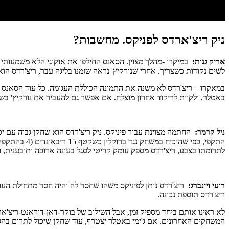
ניק ריצ'ארדס לפניקס. מחשבות?
אריק גנות:
במיקרו -מהלך מצוין. הסאנס החילפו את אוקוגי הלא משמעותי
לשים נקודות כשצריך. אחרי שנורקיץ' נראה שזמנו בליגה עבר, ריצ'רדס הוא
באטלר, ולקוות לריקוד אחרון מוצלח. אם אפשר גם להעביר את נורקיץ' בשבי
ניל קרמר:
החתמה מצוינת עבור פיניקס. ניק ריצ'רדס הוא שחקן גבוה עם 
לתרומתו בצבע, ריצ'רדס מספק עומק קריטי לסגל בעונה ארוכה ותובענית, 
רועי ויינברג:
ריצ'רדס נותן לפיניקס משהו שחסר לה והיה חסר מתחילת העונה
ריצ'רדס תוספת נכונה.
לא ראינו אותם ביחד מספיק זמן, אבל השילוב של בוקר-דאן-דוראנט-ריצ'ארד
המשחקים האחרונים. אם ג'ימי באטלר יצטרף, עוד שחקן שיכול לתרום בהגנה ולהניע