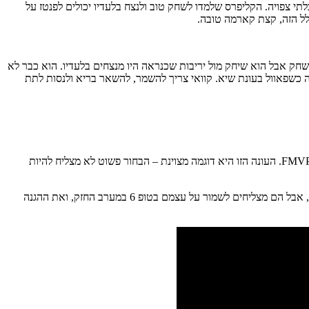
ילים להאמין שיש להם סיכוי לדבר חזק בפלייאוף, כי עם קוואי ב-75 אחוז הם כבר סחורה בלתי צפויה. הקליפרס שלמדו לשחק טוב ולנצח בלעדיו יכולים לפנטז על
לל הזה, קצת קארמה טובה.
תואר מאמן העונה, הקליפרס הצליחו להיות תחרותיים ללא קוואי. איך הוא משפיע? הקליפרס במאזן 1-5 כשהוא משחק אבל הוא שיחק מול יריבות שכנראה היו מנצחים בלעדיו. הוא כבר לא
ה כשפאוול בעונת שיא. קוואי צריך להשמר, להשאר בריא ולנסות לתת
בינתיים – לא ממש. אם לא יהיה שינוי מאוד גדול, הקריירה של קוואי תיזכר יותר כפספוס – וזו אמירה מאוד כואבת עבור שחקן שזכה בשני FMVP. העונה הזו היא דוגמה מצוינת – הבחור פשוט לא מצליח להיות
כל זה לא משפיע על הקליפרס, שממישכים להיות הפיל גוד סטורי של העונה. מקבוצה שאיבדה את אחד מכוכביה לפילי ואת השני לפציעה לא היו ציפיות, אבל הם מצליחים לשמור על עצמם בטופ 6 במערב החזק, ואת ההגנה