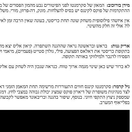
מידן בורוכוב:
המאזן של סקרמנטו לפני הפיטורים נבע מהמון הפסדים של 
ההתקדמות של פוקס לקינגס יש בסיס להצלחות. מונק, דה-פרוזן, מורי. משלימים צו
אין איזשהי פילוסופית משחק שונה תחת כריסטי, בעונה שאין הרבה זמן ל
לו? אולי זה חלק מהשינוי.
אריק גנות:
בראש ובראשונה נראה שההגנה השתפרה. קיאון אליס יצא מהרו
בתקופת כריסטי את דאלאס הפצועה, פילי, גולדן סטייט (פעמיים), מיאמי וש
הפסידו לדנבר ולמילווקי באותה תקופה.
לא ברור שיש כאן שינוי מגמה ארוך טווח. כנראה שנכון היה לשחק עם אליס
ניל קרמר:
שמספק ניצוץ התקפי חיוני. בנוסף, שיפור בהגנה ובריבאונד מאפשר לקבוצ
בפלייאוף המערב.