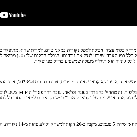
מרחק בלתי עציר, ויכולת לספק נקודות במאני טיים. למרות שהוא מתופקד כ
הקבוצה תחת טיירון לו. לנ
ג'ונס ג'וניור הוא תחליף מעולה שמשפיע בדיוק כפי שקיוו.
חנו מכירים, אפילו בגרסת 2023/24, אבל הוא קוואי של 73+ ב-109 דקות העונה.
לו רגע אחד או שניים של "קוואי לנארד" במשחק. אם בפלייאוף הוא יוכל לת
כשמדברים מקצועית- צריך 