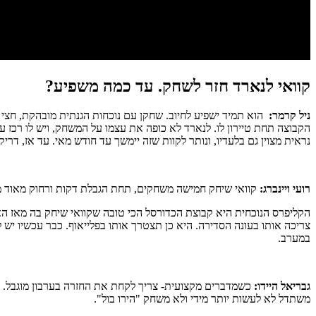
קוואי לנארד חזר לשחק. עד כמה משפיע?
ניל קרמר:
הוא תמיד ישפיע לחיוב. שחקן עם נוכחות הגנתית מובהקת, חצי 
נראית מצוין גם בלעדיו, ונותר לקוות שזה יימשך עד חודש מאי. עד אז, דריק 
רועי ויינברג:
קוואי שיחק חמישה משחקים, תחת הגבלת דקות ורחוק מאוד מהשיא. הוא עוד לא קוואי שאנ
צריכה אותו בעונה הסדירה. היא כן תצטרך אותו בפלייאוף. כבר עכשיו יש 
במערב.
גבריאל היידו:
משתדל לא לעשות יותר מידי ולא משחק "הירו בול".