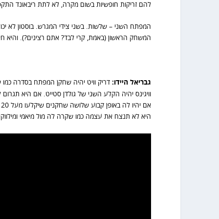
להם זריקות חופשיות בשום מקרה, לא לתת ריבאונד התקפה.
המפתח השני – שלשות. בשני צידי המגרש. בוסטון לא יכ
המשחק הראשון (באמת, קרי לבד? אתם רצינים?). והיא ח
גבריאל היידו:
דריק וויט יהיה שחקן המפתח בסדרה כמו 
וויגינס יהיה הקלע השני של גולדן סטייט. אם היא תגרו
היא לא תנצח את עצמה כמו שקרה לה מול מיאמי ומילווקי