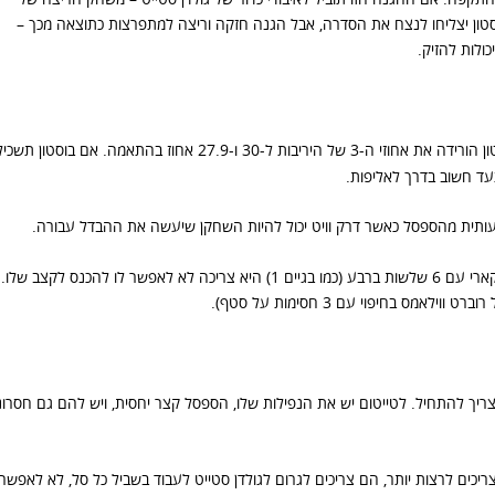
וסטון יצליחו לנצח את הסדרה, אבל הגנה חזקה וריצה למתפרצות כתוצאה מכך –
יכולות להזיק.
בסדרות מול מיאמי ומילווקי ההגנה של בוסטון הורידה את אחוזי ה-3 של היריבות ל-30 ו-27.9 אחוז בהתאמה. אם בוסטון תשכ
צעד חשוב בדרך לאליפות.
עותית מהספסל כאשר דרק וויט יכול להיות השחקן שיעשה את ההבדל עבורה.
לעצור את קארי – בהנחה שבוסטון לא תרצה לראות את קארי עם 6 שלשות ברבע (כמו בגיים 1) היא צריכה לא לאפשר לו להכנס לקצב 
ה צריך להתחיל. לטייטום יש את הנפילות שלו, הספסל קצר יחסית, ויש להם גם חסרונ
כים לרצות יותר, הם צריכים לגרום לגולדן סטייט לעבוד בשביל כל סל, לא לאפשר