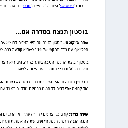
בורוכוב מ'
פוסט אפ
' ושחר צ'יקוטאי מ'
הופס
' וגם עמוד חדש
בוסטון תנצח בסדרה אם…
שחר צ'יקוטאי:
בוסטון תנצח אם היא תצליח להוציא את
הפלייאוף עם מדד התקפי של 116 כשהיא קולעת בממוצע 114.5 נק' במשחק.
בוסטון קבוצת ההגנה הטובה ביותר בליגה, ואם היא רוצה 
חזקים מנטלית כדי להתמודד עם אלופה לשעבר.
גם עניין הגבוהים הוא חשוב בסדרה, נכון זה לא באמת ה
מול קבוצה שדי דומה ללוחמים מבחינת גודל. הורפורד עבו
שירה ברזל:
קודם כל, צריכים לחזור לעמוד על הרגליים 
הגנה הגנה הגנה. הגנת חילופים שתהיה איכותית ותגרום ל
להוציא את גולדן סטייט מהנוחות הבלתי נתפסת שלהם בה