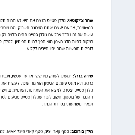
שחר צ'יקוטאי:
גולדן סטייט תנצח אם היא לא תהיה תלו
המשומנת, אך אם יעצרו אותם המכונה תשבוק. הם מוסרי
עושה את זה נהדר אבל אם גולדן סטייט תהיה תלויה רק בנ
במקום להיות הדג השמן הוא הפך להיות הפיתיון. לגולד
לזריקות חופשיות שהם יהיו חייבים לקלוע.
שירה ברזל:
ימשיכו לשחק כמו ששיחקו עד עכשיו, ויגבירו
כרגע, ולא מעט פעמים הניסיון הוא מה שיכול לעשות את
גולדן סטייט יצטרכו למצוא את הפתרונות המתאימים, ויש 
ההגנה של בוסטון. חשוב לזכור שגולדן סטייט מגיעים לסדרה
תפקיד משמעותי בסדרת הגמר.
מידן בורוכוב:
סטף קא