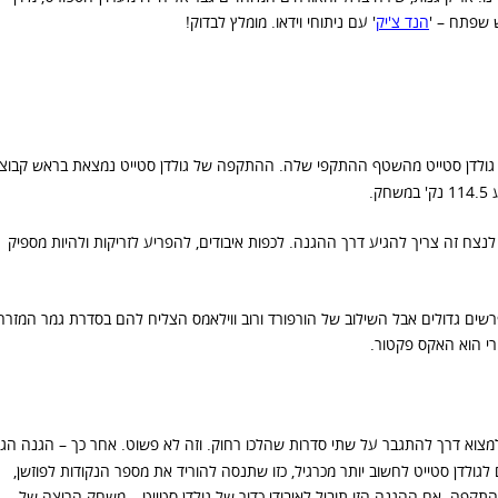
 שפתח – '
הנד צ'יק
' עם ניתוחי וידאו. מומלץ לבדוק!
 גולדן סטייט מהשטף ההתקפי שלה. ההתקפה של גולדן סטייט נמצאת בראש קבוצ
לנצח זה צריך להגיע דרך ההגנה. לכפות איבודים, להפריע לזריקות ולהיות מספיק
פרשים גדולים אבל השילוב של הורפורד ורוב ווילאמס הצליח להם בסדרת גמר המזרח
רי הוא האקס פקטור.
ולמצוא דרך להתגבר על שתי סדרות שהלכו רחוק. וזה לא פשוט. אחר כך – הגנה הג
גולדן סטייט לחשוב יותר מכרגיל, כזו שתנסה להוריד את מספר הנקודות לפוזשן,
תקפה. אם ההגנה הזו תוביל לאיבודי כדור של גולדן סטייט – משחק הריצה של