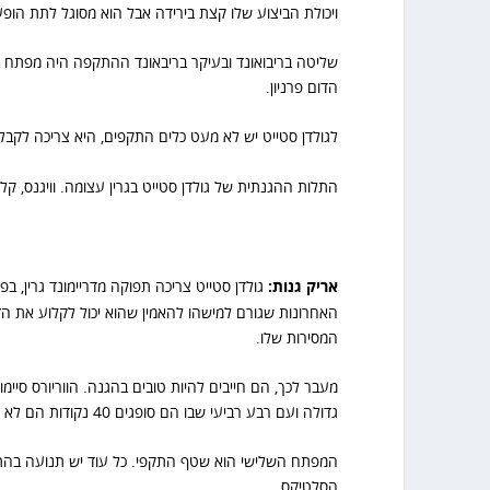
ויכולת הביצוע שלו קצת בירידה אבל הוא מסוגל לתת הופע
שליטה בריבואונד ובעיקר בריבאונד ההתקפה היה מפתח בסד
הדום פרניון.
לגולדן סטייט יש לא מעט כלים התקפים, היא צריכה לקבל 5-6 שחקנים על הלוח ודרכה לאליפות סוגה בשושנים
התלות ההגנתית של גולדן סטייט בגרין עצומה. וויגנס, קלי
אריק גנות:
גולדן סטייט צריכה תפוקה מדריימונד גרין,
האחרונות שגורם למישהו להאמין שהוא יכול לקלוע את הז
המסירות שלו.
מעבר לכך, הם חייבים להיות טובים בהגנה. הווריורס סיי
גדולה ועם רבע רביעי שבו הם סופגים 40 נקודות הם לא ינצחו.
המפתח השלישי הוא שטף התקפי. כל עוד יש תנועה בהתק
הסלטיקס.