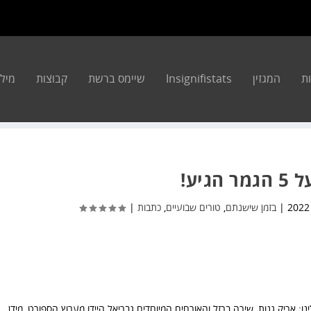
ת
המגזין
Insignifistats
שיימס ברשת
קבוצות
מילון 
|
בזמן שישנתם
,
טורים שבועיים
,
כתבות
|
אריק גנות, שירה ברזל והאורחים המיוחדים גבריאל היידו מערוץ הספורט, מידן