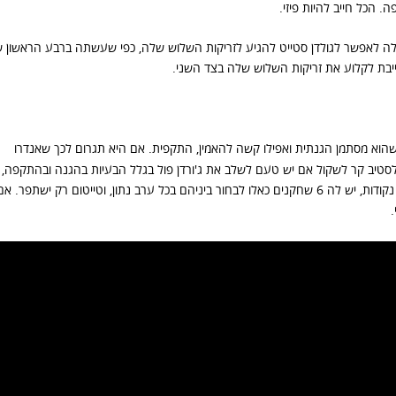
 הכל חייב להיות פיזי.
ולה לאפשר לגולדן סטייט להגיע לזריקות השלוש שלה, כפי שעשתה ברבע הראשון 
ייבת לקלוע את זריקות השלוש שלה בצד השני.
שהוא מסתמן הגנתית ואפילו קשה להאמין, התקפית. אם היא תגרום לכך שאנדרו
ם לסטיב קר לשקול אם יש טעם לשלב את ג'ורדן פול בגלל הבעיות בהגנה ובהתקפה,
אם יהיו לה באופן קבוע שלושה שחקנים שיקלעו מעל 20 נקודות, יש לה 6 שחקנים כאלו לבחור ביניהם בכל ערב נתון, וטייטום רק ישתפר. א
.