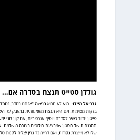
גולדן סטייט תנצח בסדרה אם…
גבריאל היידו:
היא לא תבוא בגישה "אנחנו בסדר, נסתדר
בדקות מסוימות. אם היא תנצח משמעותית במאבק על השלשות
פייטון יחזור כשיר לסדרה ויוסיף אגרסיביות, אם קוון לו
ההגנתית של בוסטון שמבצעת חילופים בצורה מושלמת. א
שלו לא מייצרת נקודות, ואם דריימונד גרין יצליח לקנות סל.