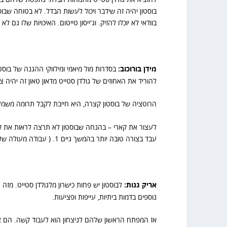
בוסטון יהיה זה שידבר ויכול לעשות הבדל. לא בטוחה שב
בוודאי לא יוכלו להזיק. וג'ייסון טייטום. האיכויות שלו גם לא 
מידן בורוכוב:
להוריד את האחוזים של גולדן סטייט מדאון טאון זה יהיה 
הרוטציה של בוסטון קצרה, היא חייבת לקבל תרומה משמ
עבד בצורה טובה יותר בהמשך גיים 1. ( עבודה מעולה של רוברט ווילאמס בחיפוי עם 3 חסימות על סטף).
אריק גנות:
לבוסטון יש פחות כישרון מלגולדן סטייט. מז
נוספים בדמות ביתיות, עייפות ופציעות.
אז המפתח הראשון שלהם לניצחון הוא לעבוד קשה. הם צרי