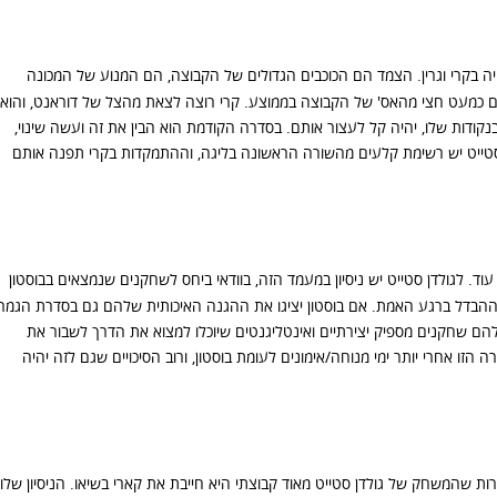
יה בקרי וגרין. הצמד הם הכוכבים הגדולים של הקבוצה, הם המנוע של המכונה
ם כמעט חצי מהאס' של הקבוצה בממוצע. קרי רוצה לצאת מהצל של דוראנט, והוא
קודות שלו, יהיה קל לעצור אותם. בסדרה הקודמת הוא הבין את זה ועשה שינוי,
ן סטייט יש רשימת קלעים מהשורה הראשונה בליגה, וההתמקדות בקרי תפנה אותם
 עוד. לגולדן סטייט יש ניסיון במעמד הזה, בוודאי ביחס לשחקנים שנמצאים בבוסטון
 ההבדל ברגע האמת. אם בוסטון יציגו את ההגנה האיכותית שלהם גם בסדרת הגמר
להם שחקנים מספיק יצירתיים ואינטליגנטים שיוכלו למצוא את הדרך לשבור את
 הזו אחרי יותר ימי מנוחה/אימונים לעומת בוסטון, ורוב הסיכויים שגם לזה יהיה
רי יציב, סטף קארי פיינל MVP. למרות שהמשחק של גולדן סטייט מאוד קבוצתי היא חייבת את קארי בשיאו. הניסיון שלו