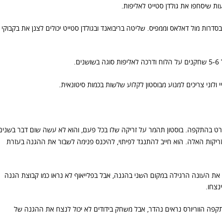
ות שיסחפו את גולדן סטייט לאליפות.
רות מול דאלאס וממפיס. שליטה בריבואנד ובגולדן סטייט יכולים לצנן את בקבוקי
.
י ולוני צריכים למנוע מבוסטון לקלוע שלשות בכמות סיטונאית.
 בפרט בהתקפה. בוסטון תהמר על זריקה שלו בכל פעם, והוא לא עשה שום דבר בשנים
ריקות האלה. הוא חייב להתנגד לפיתוי, להיכנס פנימה לשבור את ההגנה בעזרת
מו את העונה הרגילה במקום השני בהגנה, אבל בפלייאוף לא נראו כמו קבוצת הגנה
פה הווריורס נראים נהדר, אבל משחק בידודים לא יכול לנצח את ההגנה של