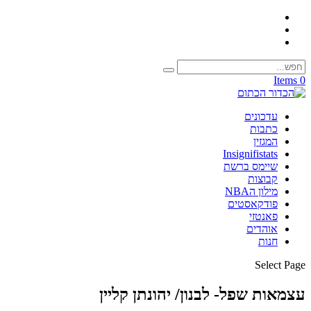
0 Items
עדכונים
כתבות
המגזין
Insignifistats
שיימס ברשת
קבוצות
מילון הNBA
פודקאסטים
פאנטזי
אוהדים
חנות
Select Page
עצמאות שפל- לבנון/ יהונתן קליין