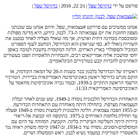
פורסם על ידי
כדורסל שפל
|
נוב 22, 2016
|
כדורסל שפל
|
אנחנו ממשיכים עם פרויקט #עצמאות_שפל, והיום אנחנו עם שכנתנו
מצפון החוגגת את יום עצמאותה ה-73. לבנון, כידוע, היא מדינה מפולגת
ומסוכסכת מבחינה דתית ואתנית, אך מה שאולי מצליח לאחד במעט את
השורות (ואולי לא, כפי שנראה) הוא הכדורסל, הנחשב לענף הספורט
המוביל והפופולרי בארץ הארזים. הליגה המקומית נחשבת לטובה באופן
יחסי ומושכת אליה אמריקאים רבים, והנבחרות הלאומיות הפכו בעשורים
האחרונים לחברות קבע בטורנירים הבינלאומיים.
ראשיתו של הכדורסל בלבנון כבר בשנות ה-20 של המאה הקודמת, אז
הוקם מגרש כדורסל ראשון באוניברסיטה האמריקאית בביירות. הטורניר
הרשמי הראשון התקיים ב-1939, ובגמר גברה אוניברסיטת מחאסד על
האוניברסיטה האמריקאית 11:33.
התאחדות הכדורסל הלבנונית נוסדה ב-1949, שש שנים לאחר קבלת
העצמאות מצרפת. בתחילה היתה מאוחדת עם התאחדות הכדורעף,
וב-1955 הפכה עצמאית. הליגה הלבנונית לקבוצות נוסדה ב-1949 ופעלה
עד תחילת מלחמת האזרחים ב-1975. בתקופה הזו קבוצת אל-ריאדי
ביירות היתה השליטה העיקרית בליגה. הקבוצה, המזוהה עד היום עם
המוסלמים-הסונים, נוסדה עוד ב-1934, וב-1947 קיימה משחק ראווה נגד
גלאטסריי הטורקית במעמד נשיא לבנון, ראש הממשלה ושרים.