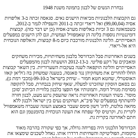
נבחרת הנשים של לבנון בתמונה משנת 1948
גם הקבוצות הלבנוניות מביאות הישגים נאים. סגאסה זכתה ב-3 אליפויות
אסיה (99,00,04) ואל ריאדי זכתה ב-2011 והעפילה לגמר ב-2012,
כשבמאזנה גם 3 זכיות באליפות מערב-אסיה (כן יש דבר כזה). קבוצות
דומיננטיות נוספות בליגה הן שאמפוויל ועמשית, וגם להן הישגים במפעלים
האסייתיים. הליגה הלבנונית מורכבת כיום מ-8 קבוצות, והאלופה הנוכחית
היא אל-ריאדי.
בשנים האחרונות סבל הכדורסל בלבנון משחיתויות, מכירות משחקים
ומאבקים על רקע פוליטי. ב-2012-13 הושעתה לבנון מהמפעלים
האסייתיים והליגה הוקפאה לשנה בעקבות השערוריות. בין השאר קבוצות
החלו להחרים את משחקיהן נגד סאגסה, בטענה שמשחק בה ג'וליאן קאזו
האוסטרלי, שחטא חטא חמור – שיחק בישראל ב-09-10 (מכבי רמת גן),
גם בסאם הוסקין שהזכרנו למעלה, שאף שיחק בנבחרת, סבל לתקופה
מסוימת מגורל דומה, ותמונותיו אף הופצו בלבנון בלוויית הכיתוב 'סוכן
מוסד'. בשתי העונות האחרונות נראה שהעסק נרגע מעט, לבנון חזרה
להשתתף במפעלים של פיב"א, ושחקנים נעים בין ישראל ולבנון ללא
מחאה בולטת, לדוג' דשון סימס שעבר באמצע העונה שעברה משאמפוויל
לקרית גת, וקרטיס קלי שפתח את העונה הנוכחית בהומנטמן וגם הוא
חתם לאחרונה בקרית גת.
הכדורסל הלבנוני היה בפריחה גדולה, אך כפי שקורה בהרבה מאוד
מקומות, הפוליטיקה והשחיתות דרדרו אותו. נאחל לשכנים שימצאו את