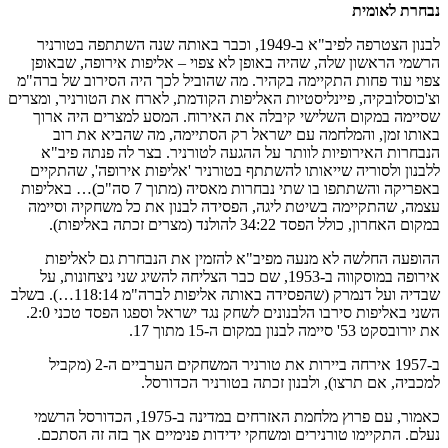
נבחרת לאומית
לבנון הצטרפה לפיב"א ב-1949, וכבר באותה שנה השתתפה בטורניר
הרשמי הראשון שלה, שהיה באופן לא צפוי – אליפות אירופה, שבאופן
צפוי עוד פחות התקיימה בקהיר. מה שהוביל לכך היה הסירוב של ברה"מ
וצ'כוסלובקיה, פיינליסטיות האליפות הקודמת, לארח את הטורניר, ומצרים
שסיימה במקום השלישי קיבלה את האירוח. המסע למצרים היה ארוך
באותו זמן, והמלחמה עם ישראל רק הסתיימה, מה שהביא את רוב
הנבחרות האירופיות לוותר על ההגעה לטורניר. בצר לה פנתה פיב"א
ללבנון ולסוריה שייאותו להשתתף בטורניר 'אליפות אירופה', שהתקיים
באפריקה והשתתפו בו שתי נבחרות מאסיה (מתוך 7 סה"כ)… באליפות
עצמה, שהתקיימה בשיטת ליגה, הפסידה לבנון את כל משחקיה וסיימה
במקום האחרון, כולל הפסד 34:22 להולנד (מצרים זכתה באליפות).
ההופעה החלשה לא מנעה מפיב"א להזמין את הנבחרת גם לאליפות
אירופה במוסקווה ב-1953, שם כבר הצליחה להשיג שני ניצחונות, על
שבדיה ועל דנמרק (שהפסידה באותה אליפות לברה"מ 118:14…). בשלב
השני באליפות סירבו הלבנונים לשחק נגד ישראל וספגו הפסד טכני 2:0.
את יורובסקט 53' סיימה לבנון במקום ה-15 מתוך 17.
ב-1957 אירחה ביירות את טורניר המשחקים הערביים ה-2 (מקביל
למכביה, אם תרצו), ולבנון זכתה בטורניר הכדורסל.
כאמור, עם פרוץ מלחמת האזרחים במדינה ב-1975, הכדורסל הרשמי
נעלם. התקיימו טורנירים ומשחקי ידידות פנימיים אך בזה זה הסתכם.