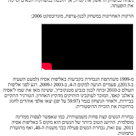
ניצחה במשחק הראשון את קנדה, אך הובסה במשחקיה הבאים וסיימה
את הופעתה.
הדקות האחרונות במשחק לבנון-צרפת, מונדובסקט 2006:
מ-1999 משתתפת הנבחרת בקביעות באליפות אסיה (למעט השעיה
ב-2013), פעמיים הגיעה למקום ה-4, ב-2003 ו-2009. רגע לפני אליפות
העולם ב-2010 זכתה לבנון בגביע סטנקוביץ', ששינה מאז את שמו ל'אסיה
צ'אלנג' קאפ', המוכר לעוקבינו הותיקים מהקיץ האחרון. הטורניר התקיים
בביירות, ולאחר הניצחון בגמר (59:97 על יפן) יצאו אלפי אוהדים לחגוג
ברחובות את הזכייה ההיסטורית.
נבחרת הנשים קצת פחות משמעותית, כמו שאפשר לצפות ממדינה
מוסלמית. ההישג הטוב ביותר של הנשים הוא מקום 5 באליפות אסיה
2011. עם זאת, נבחרת הנשים פעילה כבר משנות ה-40, ואף מתועדת
בתמונות.