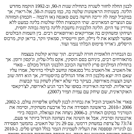
לבנון החלה לחזור לשגרה בתחילת שנות ה-90, וב-1992 הוקמה מחדש
הליגה. בשנותיה הראשונות שלטה בה, כמו בשנות ה-50, אל-ריאדי, אך
במקביל קמה לה יריבה חדשה בשם סאגסה (או ח'כמה – חֹכמה) המזוהה
עם הנוצרים המארונים. שתי הקבוצות הללו שולטות בליגה כמעט ללא
עוררין עד היום. הליגה הלבנונית נחשבת לליגה ברמה גבוהה יחסית,
ושיחקו ומשחקים בה אמריקאים ואירופאיים רבים. בין השמות הבולטים
אפשר למצוא את לי ניילון, חסן ווייטסייד, סמאקי ווקר, בריאן קוק, מרכוס
הייסליפ, ג'אריד פיימוס הבלתי נגמר ועוד.
גם הנבחרת הלאומית חזרה לעניינים. תוך שהיא קולטת בעצמה
מתאזרחים רבים, ביניהם בסם הוסקין, אקס גליל-עליון, וג'קסון ורומן. אך
בתחילת המילניום פרץ לתודעה הכוכב הלבנוני הגדול מכולם – פאדי
אל-חאטיב. אל-חאטיב גדל בסגאסה ונחשב לעילוי כדורסל, אמרו עליו
שאם היה יוצא מלבנון היה אחד הגדולים בהיסטוריה, אך הוא דחה שוב
ושוב הצעות מאירופה, בעיקר כדי שלא ייאלץ לשחק נגד קבוצות
ישראליות. למרבה האירוניה בסופו של דבר הגיע לאירופה, לצ'רקאסי
האוקראינית, שם שיחק עם עמית תמיר (2007).
פאדי אל-חאטיב הוביל את נבחרת לבנון לשלוש אליפויות עולם, ב-2002,
2006 ו-2010. בראשונה הפסידה את כל ארבעת משחקיה, וסיימה את
הטורניר במקום האחרון. ב-2006 ניצחה את ונצואלה, הובסה בידי
ארגנטינה וסרביה, אבל אז השיגה את ניצחונה הגדול ביותר אי פעם,
73:74 על צרפת במשחק דרמטי, עם 29 נק' של חאטיב. בהמשך הפסידה
גם לניגריה ופספסה את העליה לשמינית הגמר בגלל הפרש סלים. ב-2010