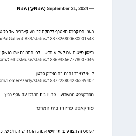
September 21, 2024
— NBA (@NBA)
מאמן הסיקסרס הצטרף ללהקה לביצוע קאברים של פליטו
om/PatGallenCBS3/status/1837326800680001548
ג'ייסון טייטום עם קעקוע חדש – לפי התמונה שלו מנשק 
r.com/CelticsMuse/status/1836938667778007046
קוואי לנארד נהנה. זה מצדיק סרטון.
.com/TomerAzarly/status/1837228804286349402
הפודקאסט מהשבוע – פריוויו בית המרכז עם אסף רביץ
פודקאסט פריוויו בית המרכז
לפוסט זה מצורפים: תרחישי אימה. התרחיש הגרוע של כ