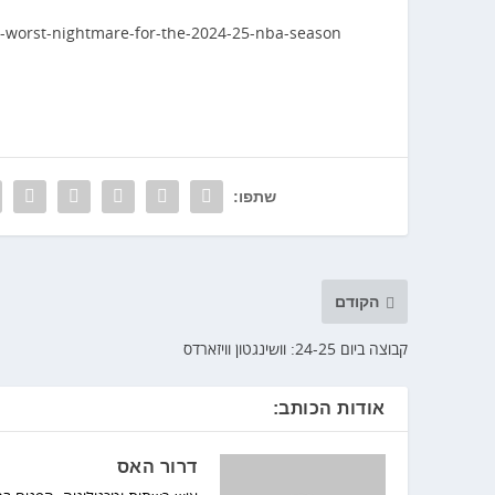
s-worst-nightmare-for-the-2024-25-nba-season
שתפו:
הקודם
קבוצה ביום 24-25: וושינגטון וויזארדס
אודות הכותב:
דרור האס