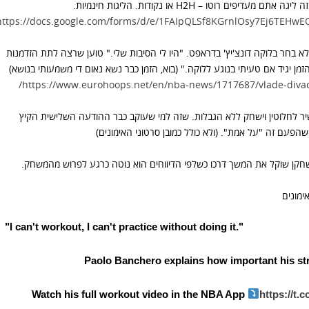
רוטו – H2H או נקודות. הליגות חינמיות.
https://docs.google.com/forms/d/e/1FAIpQLSf8KGrnlOsy7Ej6TE
לא בחר בלוקה דונצ'יץ' בדראפט. "היו לי הסיבות שלי." טוען שרצה לתת הזדמנות
הזמן יגיד אם טעיתי בנוגע ללוקה." (בוא, הזמן כבר נשא נאום די משמעותי בנושא)
https://www.eurohoops.net/en/nba-news/1717687/vlade-divac-ti
יר לחלוטין וישחק ללא הגבלות. שזה למי שעוקב כבר ההודעה השלישית הקיץ
הפעם זה "על אמת". (ולא כולל כמובן סרטוני האימונים)
ט, והשחקן שוקל את המשך דרכו כשלפי הדיווחים הוא נוטה כרגע לפרוש מהמשחק.
ימונים
"I can't workout, I can't practice without doing it."
Paolo Banchero explains how important his str
Watch his full workout video in the NBA App
https://t