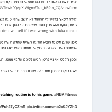
מזכירים את הרישום לליגות הפנטאזי שלנו! סמנו בקובץ איזה ליגה אתם מעדיפים 
HwEOVTKwKFQApXtWIgm6Tue_bB9tn_CQ/viewform
ולאדה דיבאץ' בריאיון ל'יורוהופס' לא חושב שהוא טעה כש
לדיארון פוקס והוא עדיין חושב שפוקס יכול להפוך לכוכב. "
me-will-tell-if-i-was-wrong-with-luka-doncic/
סוכנו של בן סימונס הוציא הודעה רשמית שהלקוח שלו כש
שסימונס כשיר. לא כולל הציוץ של מאמנו האישי שהבטיח ש
יוסטון רוקטס ואיי ג'יי גריפין הגיעו לסיכום על ביי אאו
פאולו בנקרו בסרטון מסביר על שגרת המתיחות שלו לפני א
etching routine is to his game.
#NBAFitness
.co/Fuh27yCZmR
pic.twitter.com/mb2cKJYZhD