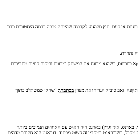
וניות אי פעם. חוץ מלהגיע לקבוצה שהייתה טובה ברמה היסטורית כבר
הוא הגיע ישירות על המשבצת של בארנס, שחשב (או דמיין) שמגיע לו חוזה מקסימום, שאותו כנראה יקבל בדאלאס. בארנס תפקד המון כSpot up shooter בווריווס, כשהוא מרווח את המשחק ומרוויח זריקות פנויות מחדירות
קפה. זאב סוביק הגדיר זאת מצוין
בכתבתו
: "שחקן שמשתלב בתוך
את האיכות שבריווח ההתקפה לגבהים חדשים. בDeath lineup של גולדן סטייט (קרי, קליי, בארנס, איגי וגרין) בארנס היה האיש עם האחוזים הנמוכים ביותר
יקות שבארנס מקבל, כשדוראנט במקומו זה פשוט מפחיד. דוראנט הוא סקורר מדהים