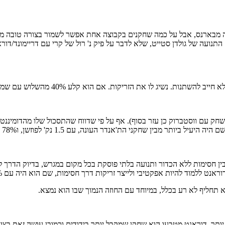
 מבארנס, אבל על כמה שחקנים בקבוצה אחת אפשר לשמור בצורה טובה מאו
נועה של גולדן סטייט, שלא לדבר על פיק נ' רול של קרי עם דריימונד/דו
 הוא קלע 40% מהשלוש עם שמירה הדוקה, מה יוכל לעשות כשהוא פנוי לגמרי?" מדויק.
 עם ווסטברוק כן עזר בסוף). אף על פי שדווח שהתסכול שלו מהדומיננטיו
תר מבין שחקני הת'אנדר העונה, עם 1.5 נק' לפוזשן, ו78% מהשדה.
ן חסימות ללא הכדור ותנועה בלתי פוסקת בכל מקום במגרש, בדיוק הדרך 
 אפקטיבי ולייצר זריקות דרך חסימות, שם הוא היה עם 45.3% מהשדה(מקום שלישי בליגה).
 תחליף לא רע בכלל, במיוחד עם החוזה הנמוך שבו הוא נמצא.
יותר. דוראנט מטבעו הוא שחקן שמקבל יותר בידודים וכמובן עושה זאת בצור