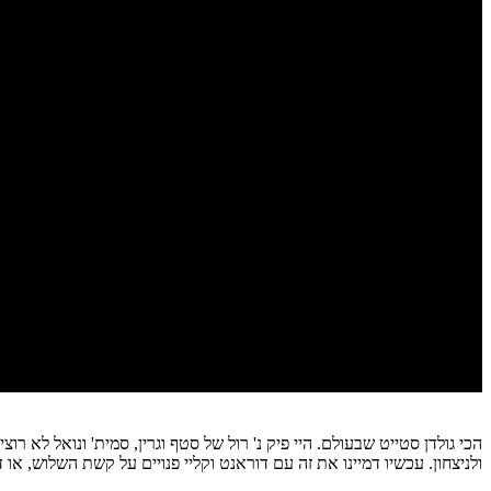
הכי גולדן סטייט שבעולם. היי פיק נ' רול של סטף וגרין, סמית' ונואל לא
ולניצחון. עכשיו דמיינו את זה עם דוראנט וקליי פנויים על קשת השלוש, או 