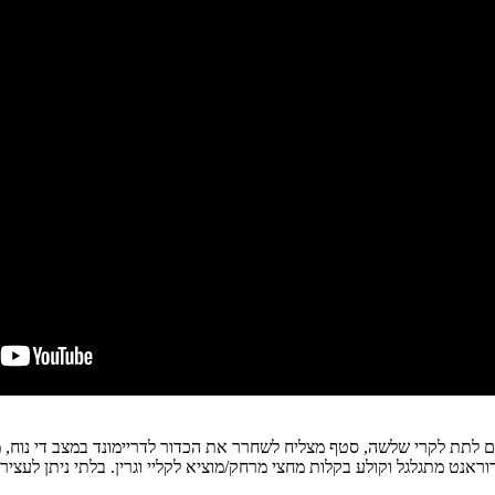
 רוצים לתת לקרי שלשה, סטף מצליח לשחרר את הכדור לדריימונד במצב די נוח,
דוראנט מתגלגל וקולע בקלות מחצי מרחק/מוציא לקליי וגרין. בלתי ניתן לעציר