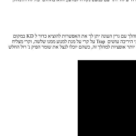
כל העונה דיברנו על המהלך הקטלני של הפיק נ' רול של סטף וגרין. ההגעה של דוראנט הופכת את הפיק נ' רול עם קרי להרבה יותר ורסטילי. לא רק שהמהלך עם גרין העונה יתן לך את האפשרות להוציא כדור ל KD במקום
לבארנס, אלא שדוראנט יכול לשחק בדיוק את אותו תפקיד שגרין משחק בפיק נ' רול עם סטף. דוראנט מוסר טוב, עם שליטה טובה בכדור וכששני שחקני היריבה עושים Trap על קרי על מנת למנוע ממנו שלשה, וקרי מצליח
רין, אבל עם דוראנט יהיו הרבה יותר אופציות למהלך זה, כשהם יוכלו לנצל את שומר הפיק נ' רול החלש