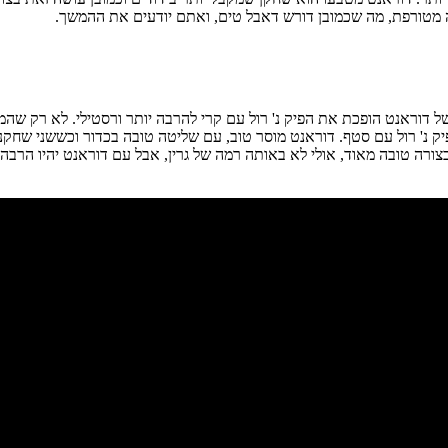
עביר את המסירה לKD, הוא יוכל להתמודד עם הסיטואציה של 4 על 3 בצורה טובה מאוד, אולי לא באותה רמה של ג