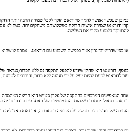
(לא פחות טוב מקרי), שנותן תפוקה גם הרבה מעבר לקשת.
כמובן שעכשיו אפשר להגיד שדוראנט הולך לקבל שמירה הרבה יותר הדוקה
קרי ודוראנט שמירה אישית הדוקה כששלושתם משחקים יחד. בטח לא עם הת
להתמקד בלמנוע מקרי את השלשה.
או כפי שדריימונד גרין אמר בפגישת השכנוע עם דוראנט: "אמרנו לו שהוא לא חייב להשתנות. נשיג לו את הזריקות. אם
בנוסף, דוראנט הוא שחקן שיודע לתפעל התקפה גם ללא הכדור(כנראה שלשחק
עזר לדוראנט לדעת להיות יעיל על ידי תנועה ללא כדור, וחיתוכים לטבעת, שם היה היעיל ביו
אחד המאפיינים המרכזיים בהתקפה של גולדן סטייט הוא הריצה המתמדת בי
דוראנט בפאזל מתחבר בשלמות. הדומיננטיות של ראסל עם הכדור גרמה לדוראנט ללמוד להיות
העזיבה של בוגוט קצת תקשה על הקבוצה בתחום זה, אך זאזא פאצ'וליה הוא
גם בבידודים יהיה שיפור ניכר. בארנס היה שחקן נחמד בבידודים, לא הרבה 