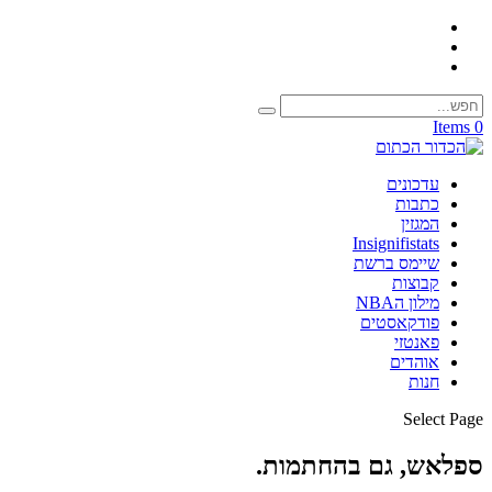
0 Items
עדכונים
כתבות
המגזין
Insignifistats
שיימס ברשת
קבוצות
מילון הNBA
פודקאסטים
פאנטזי
אוהדים
חנות
Select Page
ספלאש, גם בהחתמות.