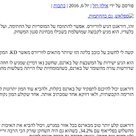
פורסם על ידי
אילון ויזל
|
יול 6, 2016
|
כתבות
|
זהו, דוראנט הגיע לווריורס. אפשר להתווכח על המוסריות של החתימה, וע
בלעדיו, הוא מגיע לקבוצה שמושלמת בשבילו מבחינת סגנון המשחק.
קשה לי לחשוב על כוכב בליגה הזו שיותר מתאים לווריורס מאשר KD. המון אלמנטים ממשחק ההתקפה של דוראנט משתלבים בסגנון של הווריורס בצורה נהדרת.
שדורשות עזרה מהשומר של בארנס, כשהמומחיות שלו הייתה בשלשות מהפי
דוראנט יכול להיכנס לתפקיד של בארנס בקלות, ולהביא עוד המון יתרונות 
הזרימה הקבוצתית, ולאו דווקא אחד שמכתיב אותה. אחד שקולע המון נקוד
מהשלוש בפלייאוף עם 34.2%, כשהוא גם היה השחקן 