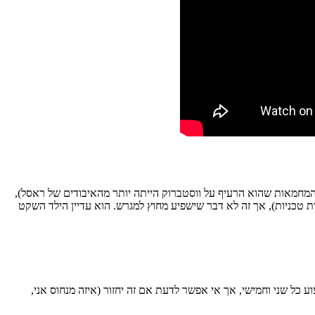
 המחמאות שהוא הרעיף על ווסטברוק הייתה יותר מהאיבודים של ראסל),
ש להיות הכוכב של הקבוצה והשחקן הכי גדול בחדר ההלבשה. אמנם דוראנט הפך לשחקן קצת יותר עצבני על המגרש העונה (8 עבירות טכניות), אך זה לא דבר שישפיע מחוץ למגרש. הוא עדיין הילד השקט
ע כל שני וחמישי, אך אי אפשר לדעת אם זה יחזור (איזה מנחוס אני,