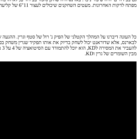
מפתח לדקות האחרונות. מעטים השחקנים שיכולים לעצור 11"6 של קליעה מטורפת, מה שכמובן דורש דאבל טים, ואתם יודעים את ההמשך.
לה
מבין השומרים של גרין וKD.