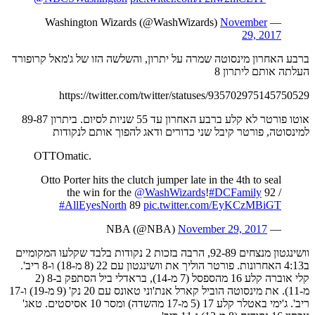
November
— Washington Wizards (@WashWizards)
29, 2017
ברבע האחרון מינסוטה שמרה על יתרון, והשלשה הזו של ג'מאל קרופורד
העלתה אותם ליתרון 8
https://twitter.com/twitter/statuses/935702975145750529
אוטו פורטר לא קלע ברבע האחרון עד 55 שניות לסיום. ביתרון 89-87
למינסוטה, פורטר קיבל שני כדורים ודאג להפוך אותם לנקודות
OTTOmatic.
Otto Porter hits the clutch jumper late in the 4th to seal
the win for the
@WashWizards
!
#DCFamily
92 /
#AllEyesNorth
89
pic.twitter.com/EyKCzMBiGT
November 29, 2017
— NBA (@NBA)
וושינגטון מנצחים 92-89, הרבה בזכות 2 נקודות בלבד שקלעו המקומיים
ב4:13 האחרונות. פורטר הוליך את וושינגטון עם 22 (8 מ-18) ו-8 ריב'.
קלי אוברה קלע 16 מהספסל (7 מ-14), בראדלי ביל הסתפק ב-8 (2
מ-11). את מינסוטה הוביל קארל אנת'וני טאונס עם 20 נק' (9 מ-19) ו-17
ריב'. ג'ימי באטלר קלע 17 (5 מ-17 מהשדה) ומסר 10 אסיסטים. טאג'