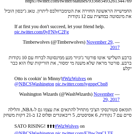
https://twitter.com/twitter/statuses/935685493261344769
החמישייה הראשונה החזירה את הטימברוולבס ליתרון. טאג ג'יבסון הוביל
את מינסוטה במחצית עם 12 נקודות
If at first you don't succeed, let your friend help.
pic.twitter.com/0yFNlyC2Fg
November 29,
— Timberwolves (@Timberwolves)
2017
ברבע השלישי אוטו פורטר ג'וניור מנע ממינסוטה לברוח עם 10 נקודות
ברבע. פורטר מראה שלא משנה מי ימסור, את הזריקות שלו הוא כבר
יקלע
Otto is cookin' in Minny!
#WizWolves
on
@NBCSWashington
pic.twitter.com/iygppeCbn8
November
— Washington Wizards (@WashWizards)
29, 2017
תומאס סטורנסקי הצ'כי מתחיל להתאים את עצמו גם ל-NBA, והלילה
סיים עם 7 נקודות, 6 אסיסטים, 5 ריבאונדים ופלוס 12 ב-21 דקות משחק
SATO RISING! ⬆️⬆️⬆️
#WizWolves
on
@NBCSWashington
pic.twitter.com/F2hw2mCLTF