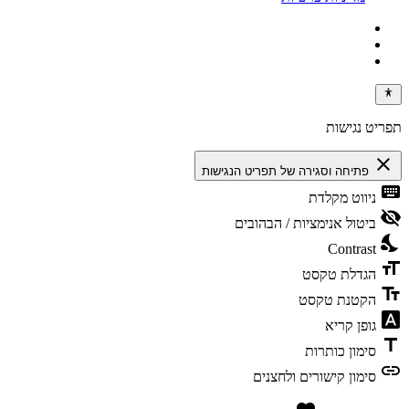
תפריט נגישות
close
פתיחה וסגירה של תפריט הנגישות
keyboard
ניווט מקלדת
visibility_off
ביטול אנימציות / הבהובים
nights_stay
Contrast
format_size
הגדלת טקסט
text_fields
הקטנת טקסט
font_download
גופן קריא
title
סימון כותרות
link
סימון קישורים ולחצנים