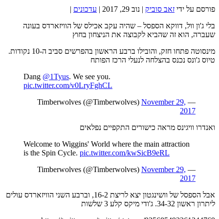
פורסם על ידי
זאב סוביק
|
נוב 29, 2017
|
עדכונים
|
בלי ג'ון וול, דווקא הספסל – שהיה עקב אכילס של הוויזארדס בעונה
שעברה, הוא זה שהביא לקבוצה את הניצחון בחוץ
מינסוטה פתחו חזק, והובילו ברבע הראשון בהפרשים סביב ה-10 נקודות.
טיוס ג'ונס נכנס בהצלחה לנעלי הרכז הפותח
Dang
@1Tyus
. We see you.
pic.twitter.com/v0LryFghCL
November 29,
— Timberwolves (@Timberwolves)
2017
ואנדרו וויגינס מראה כישורים התקפיים נפלאים
Welcome to Wiggins' World where the main attraction
is the Spin Cycle.
pic.twitter.com/kwSicB9eRL
November 29,
— Timberwolves (@Timberwolves)
2017
אבל הספסל של וושינגטון יצא לריצת 16-2, וברבע השני הוויזארדס עולים
ליתרון ראשון 34-32. ג'ודי מיקס קלע 3 שלשות