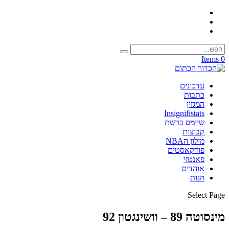
0 Items
עדכונים
כתבות
המגזין
Insignifistats
שיימס ברשת
קבוצות
מילון הNBA
פודקאסטים
פאנטזי
אוהדים
חנות
Select Page
מינסוטה 89 – וושינגטון 92