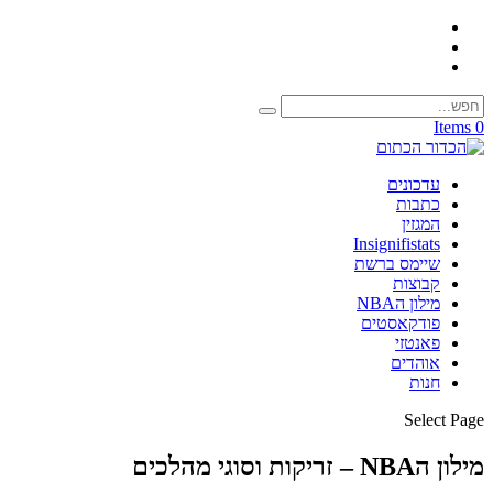
0 Items
עדכונים
כתבות
המגזין
Insignifistats
שיימס ברשת
קבוצות
מילון הNBA
פודקאסטים
פאנטזי
אוהדים
חנות
Select Page
מילון הNBA – זריקות וסוגי מהלכים