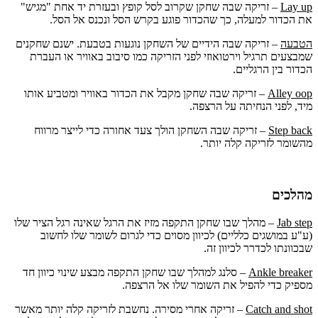
Lay up
– זריקה שבה שחקן שקרוב לסל קופץ ובעזרת יד אחת "מגיש"
את הכדור למעלה, כך שהכדור פוגע בקרש הסל ונכנס אל הסל.
הטבעה
– זריקה שבה הידיים של השחקן נוגעות בטבעת. ישנם שחקנים
שמבצעים תרגיל וירטואוזי לפני הזריקה כמו סיבוב באוויר או העברת
הכדור בין הרגליים.
Alley oop
– זריקה שבה שחקן מקבל את הכדור באוויר ומטביע אותו
מיד, לפני הנחיתה על הרצפה.
Step back
– זריקה שבה השחקן הולך צעד אחורה כדי לייצר מרווח
מהשומר לזריקה קלה יותר.
מהלכים
Jab step
– מהלך שבו שחקן התקפה מזיז את הרגל שאינה רגל הציר שלו
(ע"ע במושגים כלליים) לכיוון מסוים כדי לגרום לשומר שלו לחשוב
שבכוונתו לכדרר לכיוון זה.
Ankle breaker
– סלנג למהלך שבו שחקן התקפה מבצע שינוי כיוון חד
מספיק כדי להפיל את השומר שלו אל הרצפה.
Catch and shot
– זריקה אחרי מסירה. נחשבת לזריקה קלה יותר מאשר