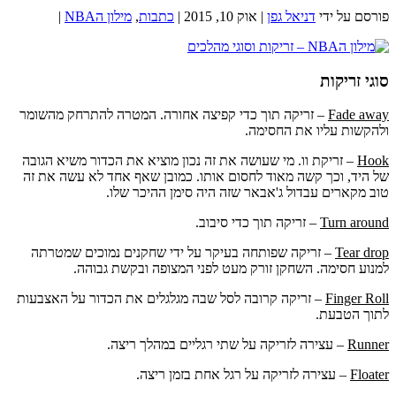
פורסם על ידי
דניאל גפן
|
אוק 10, 2015
|
כתבות
,
מילון הNBA
|
סוגי זריקות
Fade away
– זריקה תוך כדי קפיצה אחורה. המטרה להתרחק מהשומר
ולהקשות עליו את החסימה.
Hook
– זריקת וו. מי שעושה את זה נכון מוציא את הכדור משיא הגובה
של היד, וכך קשה מאוד לחסום אותו. כמובן שאף אחד לא עשה את זה
טוב מקארים עבדול ג'אבאר שזה היה סימן ההיכר שלו.
Turn around
– זריקה תוך כדי סיבוב.
Tear drop
– זריקה שפותחה בעיקר על ידי שחקנים נמוכים שמטרתה
למנוע חסימה. השחקן זורק מעט לפני המצופה ובקשת גבוהה.
Finger Roll
– זריקה קרובה לסל שבה מגלגלים את הכדור על האצבעות
לתוך הטבעת.
Runner
– עצירה לזריקה על שתי רגליים במהלך ריצה.
Floater
– עצירה לזריקה על רגל אחת בזמן ריצה.