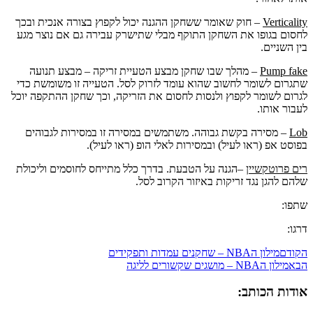
Verticality
– חוק שאומר ששחקן ההגנה יכול לקפוץ בצורה אנכית ובכך
לחסום בגופו את השחקן התוקף מבלי שתישרק עבירה גם אם נוצר מגע
בין השניים.
Pump fake
– מהלך שבו שחקן מבצע הטעיית זריקה – מבצע תנועה
שתגרום לשומר לחשוב שהוא עומד לזרוק לסל. הטעייה זו משומשת כדי
לגרום לשומר לקפוץ ולנסות לחסום את הזריקה, וכך שחקן ההתקפה יוכל
לעבור אותו.
Lob
– מסירה בקשת גבוהה. משתמשים במסירה זו במסירות לגבוהים
בפוסט אפ (ראו לעיל) ובמסירות לאלי הופ (ראו לעיל).
רים פרוטקשיין
–הגנה על הטבעת. בדרך כלל מתייחס לחוסמים וליכולת
שלהם להגן נגד זריקות באיזור הקרוב לסל.
שתפו:
דרגו:
הקודם
מילון הNBA – שחקנים עמדות ותפקידים
הבא
מילון הNBA – מושגים שקשורים לליגה
אודות הכותב: