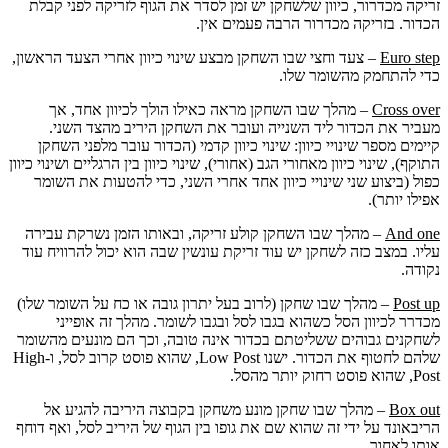
זריקה מכדרור, כיוון שלשחקן יש זמן לסדר את הגוף לזריקה לפני קבלת
הכדור. בזריקה מכדרור הרבה פעמים אין.
Euro step
– צעד וחצי שבו השחקן מבצע שינוי כיוון אחרי הצעד הראשון,
כדי להתחמק מהשומר שלו.
Cross over
– מהלך שבו השחקן מראה כאילו הולך לכיוון אחד, אך
מעביר את הכדור ליד השנייה ועובר את השחקן היריב מהצד השני.
קיימים מספר שינויי כיוון: שינוי כיוון קדמי (הכדור עובר מלפני השחקן
התוקף), שינוי כיוון מאחורי הגב (אחורי), שינוי כיוון בין הרגליים ושינוי כיוון
כפול (ביצוע שני שינויי כיוון אחד אחרי השני, כדי להטעות את השומר
אפילו יותר).
And one
– מהלך שבו השחקן קולע זריקה, ובאותו הזמן נשרקת עבירה
עליו. במצב כזה לשחקן יש עוד זריקת עונשין שבה הוא יכול להרוויח עוד
נקודה.
Post up
– מהלך שבו שחקן (לרוב בעל יתרון גובה או כח על השומר שלו)
מכדרר לכיוון הסל כשהוא בגבו לסל ובגבו לשומר. מהלך זה אופייני
לשחקנים גבוהים ששליטתם בכדור אינה טובה, וכך הם מונעים מהשומר
שלהם לחטוף את הכדור. ישנו Low Post, שהוא פוסט קרוב לסל, ו-High
Post, שהוא פוסט רחוק יותר מהסל.
Box out
– מהלך שבו שחקן מונע משחקן בקבוצה היריבה להגיע אל
הריבאונד על ידי זה שהוא שם את גופו בין הגוף של היריב לסל, ואף דוחף
אותו לאחור.