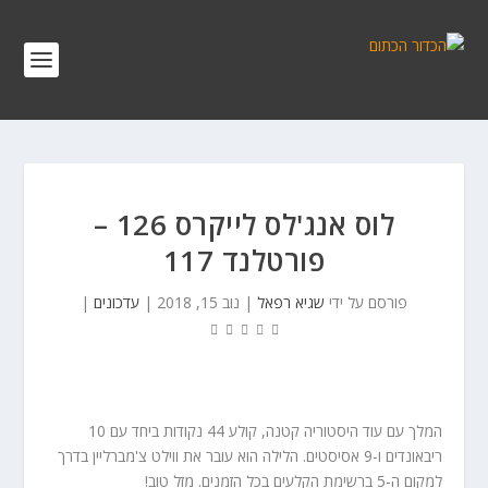
לוס אנג'לס לייקרס 126 –
פורטלנד 117
פורסם על ידי
שגיא רפאל
|
נוב 15, 2018
|
עדכונים
|
המלך עם עוד היסטוריה קטנה, קולע 44 נקודות ביחד עם 10
ריבאונדים ו-9 אסיסטים. הלילה הוא עובר את ווילט צ'מברליין בדרך
למקום ה-5 ברשימת הקלעים בכל הזמנים. מזל טוב!