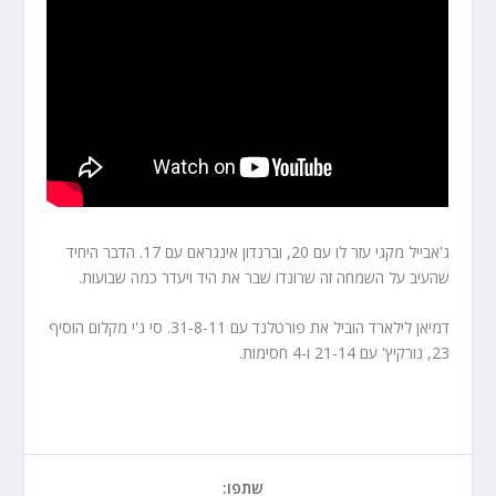
ג'אבייל מקגי עזר לו עם 20, וברנדון אינגראם עם 17. הדבר היחיד
שהעיב על השמחה זה שרונדו שבר את היד ויעדר כמה שבועות.
דמיאן לילארד הוביל את פורטלנד עם 31-8-11. סי ג'י מקלום הוסיף
23, נורקיץ' עם 21-14 ו-4 חסימות.
שתפו: