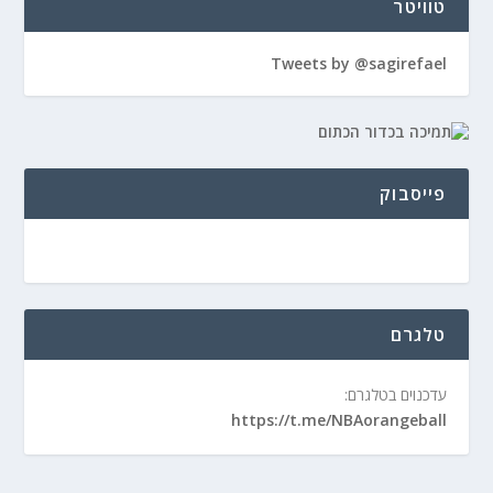
טוויטר
Tweets by @sagirefael
פייסבוק
טלגרם
עדכנוים בטלגרם:
https://t.me/NBAorangeball