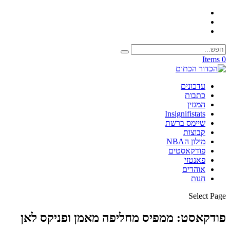
0 Items
עדכונים
כתבות
המגזין
Insignifistats
שיימס ברשת
קבוצות
מילון הNBA
פודקאסטים
פאנטזי
אוהדים
חנות
Select Page
פודקאסט: ממפיס מחליפה מאמן ופניקס לאן