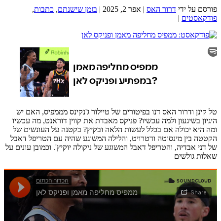
פורסם על ידי
דרור האס
|
אפר 2, 2025
|
בזמן שישנתם
,
כתבות
,
פודקאסטים
|
טל קינן ודרור האס דנו בפיטורים של טיילור ג'נקינס מממפיס, האם יש
היגיון בשיגעון ולמה עכשיו? פניקס מאבדת את קווין דוראנט, מה עכשיו
ומה היא יכולה אם בכלל לעשות הלאה ובקיץ? בקטנה על העונשים של
הקטטה בין מינסוטה ודטרויט, והלילה המשוגע שהיה עם הטריפל דאבל
של דני אבדיה, והטריפל דאבל המשוגע של ניקולה יוקיץ'.
וכמובן עונים על
שאלות גולשים