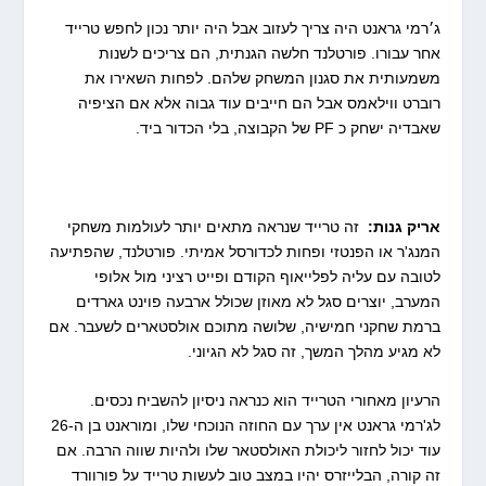
ג׳רמי גראנט היה צריך לעזוב אבל היה יותר נכון לחפש טרייד
אחר עבורו. פורטלנד חלשה הגנתית, הם צריכים לשנות
משמעותית את סגנון המשחק שלהם. לפחות השאירו את
רוברט ווילאמס אבל הם חייבים עוד גבוה אלא אם הציפיה
שאבדיה ישחק כ PF של הקבוצה, בלי הכדור ביד.
אריק גנות:
זה טרייד שנראה מתאים יותר לעולמות משחקי
המנג'ר או הפנטזי ופחות לכדורסל אמיתי. פורטלנד, שהפתיעה
לטובה עם עליה לפלייאוף הקודם ופייט רציני מול אלופי
המערב, יוצרים סגל לא מאוזן שכולל ארבעה פוינט גארדים
ברמת שחקני חמישיה, שלושה מתוכם אולסטארים לשעבר. אם
לא מגיע מהלך המשך, זה סגל לא הגיוני.
הרעיון מאחורי הטרייד הוא כנראה ניסיון להשביח נכסים.
לג'רמי גראנט אין ערך עם החוזה הנוכחי שלו, ומוראנט בן ה-26
עוד יכול לחזור ליכולת האולסטאר שלו ולהיות שווה הרבה. אם
זה קורה, הבלייזרס יהיו במצב טוב לעשות טרייד על פורוורד