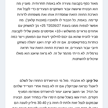
מאוד כסף בקבוצה צעירה ולא באמת תחרותית. מעניין מה
הוא הבטיח שיעשה עבור השחקנים הצעירים כדי לקבל את
הארכת החוזה הזאת שמסדרת אותו ואת משפחתו לדורות
קדימה. באמת, כל הכבוד לו ולסוכניו (סוכנות קלאץ'). מה
אפשר לצפות ממנו בעונת 2026/27? 25+ נק' למשחק עם
אחוזים נוראיים מהשלוש ו-10+ אסיסטים ומאזן שלילי לקבוצה.
סביר להניח שהוא גם יכנס לחילוקי דעות עם המאמן וייצר כמה
כותרות בפודקאסטים. אם זה לא יקרה ויאנג יתגלה כשחקן
חיובי עבור הצעירים, אז הארכת החוזה הזאת עוד תראה
נורמלית. לא הייתי מהמר על זה. לא נראה שיאנג הוא מאלו
שיכולים להשתנות.
טל קינן:
לא אהבתי. מול מי הוויזארדס התחרו על לשלם
ליאנג? כנראה שברוקלין וגם זה לא בטוח אחרי הטרייד שלהם
על רנדל. אני חושב שיאנג יעזור לוויזארדס ואפרופו הסעיף
הקודם, הוויז עשו בשכל שהם הימרו עליו במחיר זעום. הבעיה
שבמקום לנצל זאת ולתת לו חוזה בין 30-40 מיליון לעונה הם