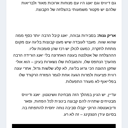
גם דיוויס וגם יאנג היו עם מנוחות ארוכות מאוד ולבריאות
שלהם יש פקטור משמעותי בהצלחה של הקבוצה.
אריק גנות:
בסבירות גבוהה, יאנג קיבל הרבה יותר כסף ממה
שהוא שווה. מעבר לעובדה שיש מעט קבוצות בליגה עם מקום
מתחת לתקרה, כמעט לכולן יש רכז שהן סומכות עליו.
הההצלחה של אטלנטה בעונה האחרונה בלי יאנג הורידה הרבה
מהערך הנתפס שלו, והמגבלות שלו נשארות בעינן – הוא אולי
שחקן ההגנה הכי גרוע בליגה, לא קלע שלשות גדול, אחרי עונה
רווית פציעות ולמרות הגעה אחת לגמר המזרח הרקורד שלו
בפלייאוף לא מעורר התפעלות.
עדיין, יש הגיון במהלך הזה מבחינת וושינגטון. יאנג ודיוויס
מבטיחים שתהיה להם קבוצה בינונית לכל הפחות, וסאר
ודיבאנטסה הרוקי יקבלו סביבה נוחה יחסית להתפתח בה.
בסיום עידן הטנקינג – זה לא רע.