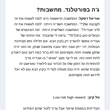
ג'ה בפורטלנד. מחשבות?
אוריאל דסקל:
המחשבה הראשונה היא 'למה לעשות את זה
לקבוצה שלך?'. המחשבה השנייה היתה: 'למה לעשות את זה
לדני אבדיה?'. המחשבה השלישית היתה: 'מה האינטרס של
הבעלים כאן בתכל'ס?". נראה לי שהבנתי. את החוזה של
אבדיה אפשר להאריך רק בקיץ הבא. אם חלילה וחס מבחינת
הבעלות, דני ייתן עונה יותר טובה מהעונה שנתן, אז הוא יהיה
שחקן ששווה חוזה מקסימום וזה לא ברור כמה רעב טום דאנדון
לתת חוזה כזה. אז לייצר מצב "אורגני" בו אבדיה צריך
להתחרות על הזמן שלו על הכדור עם לילארד ומוראנט זה
מבטיח שהוא יהיה נכס מעולה לטרייד בקיץ הבא וגם לא יוכל
לדרוש חוזה מקסימום.
טל קינן:
Low risk high reward.
הבלייזרס במגמת שיפור אבל צריך לזכור שהם הפתיעו