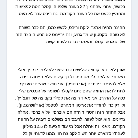
בכושר, אחרי שהחמיץ 32 בעונה שלפניה. קסלר נוטה לפציעות
והחמיץ ככעט את כל העונה הקודמת. גם ריבס עבר לא מעט.
ההגנה תהיה אתגר. לוקה וריבס, לכשעצמם, הם כבר בשורה
לא טובה. סקסטון שומר גרוע, וגם גריימס לא הרשים בצד הזה
של המגרש. קסלר ומאמו יצטרכו לעבוד קשה.
אורן לוי:
וואי קבוצה שלישית כבר שאני לא לגמרי מבין. אולי
מאחורי הקלעים ג׳יימס היה כל כך קשוח שלא הייתה ברירה
אלא להיפרד כידידים (אני בספק). אני חושב שהייתי מעדיף
לתת לו את החוזה שהם נתנו לקסלר (ושומר על הנכסים שלי
ככה על הדרך). אני מאוד רוצה את קסלר בקבוצה של דונצ׳יץ׳,
ולו רק כדי להוריד את אייטון המחרפן לספסל (או לוושינגטון),
אבל החוזה הזה והטרייד הזה הם אוברפיי על אוברפיי. אחלה
גריימס, הוא יכול לעזור. לריבס הם משלמים ריבית על החוזה
הקודם. מאמו זה אחלה אבל מי עוד הציעה לו 12.5 מיליון
לעונה? סמארט יותר חשוב לקבוצה הזו ממנו לדעתי וקיבל