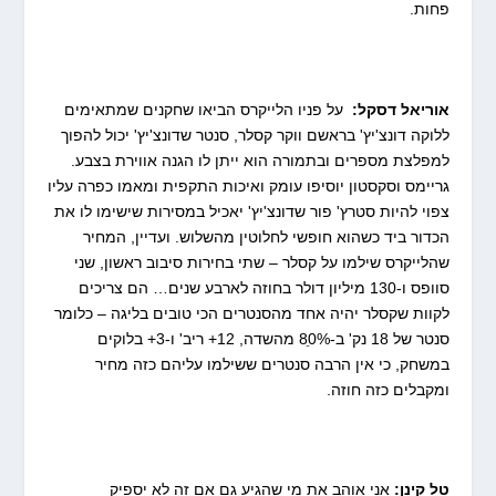
פחות.
אוריאל דסקל:
על פניו הלייקרס הביאו שחקנים שמתאימים
ללוקה דונצ'יץ' בראשם ווקר קסלר, סנטר שדונצ'יץ' יכול להפוך
למפלצת מספרים ובתמורה הוא ייתן לו הגנה אווירת בצבע.
גריימס וסקסטון יוסיפו עומק ואיכות התקפית ומאמו כפרה עליו
צפוי להיות סטרץ' פור שדונצ'יץ' יאכיל במסירות שישימו לו את
הכדור ביד כשהוא חופשי לחלוטין מהשלוש. ועדיין, המחיר
שהלייקרס שילמו על קסלר – שתי בחירות סיבוב ראשון, שני
סוופס ו-130 מיליון דולר בחוזה לארבע שנים… הם צריכים
לקוות שקסלר יהיה אחד מהסנטרים הכי טובים בליגה – כלומר
סנטר של 18 נק' ב-80ֵ% מהשדה, 12+ ריב' ו-3+ בלוקים
במשחק, כי אין הרבה סנטרים ששילמו עליהם כזה מחיר
ומקבלים כזה חוזה.
טל קינן:
אני אוהב את מי שהגיע גם אם זה לא יספיק