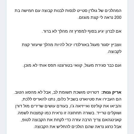
המהלכים של גולדן סטייט לנסות לבנות קבוצה עם חמישה בת
200 נראה לי קצת מוגזם.
אם לברון יגיע בסוף למפרץ זה מהלך לא ברור.
ווצביץ יסגור מעגל באורלנדו יכול להיות מהלך שיעזור קצת
לקבוצה.
ועם כבר סגירת מעגל, קוואי בטורונטו תפס אותי לא מוכן.
אריק גנות:
דטרויט מושכת תשומת לב, אבל לא מהסוג הטוב.
הם העבירו את סטיוארט בשביל כלום, נתנו להאריס ללכת,
והביאו את קולינס ואייזיאה ג'ו, בעודם עושים שרירים מול דורן
ושוקלים טרייד. בשורה תחתונה זו נראית כמו קמצנות לשמה.
קאנינגהאם צריך הרבה עזרה כדי לקחת את הקבוצה לטופ,
אבל כרגע נראה שהם הולכים להחליש את הקבוצה.