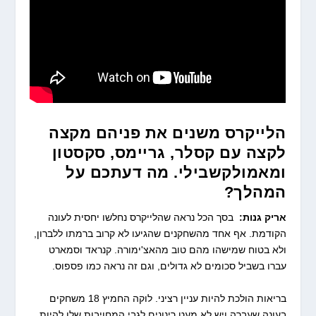
הלייקרס משנים את פניהם מקצה
לקצה עם קסלר, גריימס, סקסטון
ומאמולקשבילי. מה דעתכם על
המהלך?
אריק גנות:
בסך הכל נראה שהלייקרס נחלשו יחסית לעונה
הקודמת. אף אחד מהשחקנים שהגיעו לא קרוב ברמתו ללברון,
ולא בטוח שמישהו מהם טוב מהאצ'ימורה. קנראד וסמארט
עברו בשביל סכומים לא גדולים, וגם זה נראה כמו פספוס.
בריאות הולכת להיות עניין רציני. לוקה החמיץ 18 משחקים
בעונה שעברה ויש לא מעט רינונים לגבי המחויבות שלו להיות