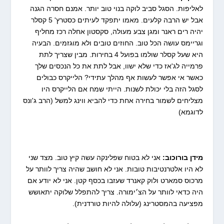
לאליפות. הסגל סביב לוקה בנוי טוב יותר. אמנם חסרה הגנה
אבל יש הרבה קלעים. מאמו יתפקד לעיתים כסטרץ' 5 קסלר
יהיה רים ראנר ומגן צבע מעולה, סקסטון אחלה רכז מחליף
וגריימס עושה הכל טוב. החוזים טובים ולא מוגזמים. הבעיה
היא שעל קסלר שולמו בפועל 4 בחירות. מבין שצריך לתת
פרמייה לג'אז כדי שלא ישוו, אבל לתת את כל הנכסים שלך
כאשר אי אפשר לעשות אף מהלך עתידי? הלייקרס כבולים
לסגל הזה בלי יכולת לשנות. הייתי שמח אם הלייקרס היו
מצליחים לשמור בחירה אחת כדי להביא ווינג למשל (הרב ג'ונס
לדוגמא)
מידן בורוכוב:
אני לא בטוח שפלינקה עשה קיץ טוב. מצד שני
לא היו אלטרנטיבות טובות. אני לא חושב שהיה צריך לוותר על
מרכוס סמארט ולוק קאנרד שעזבו בכסף קטן. אני לא יודע אם
היה כדאי לוותר על הצ׳ימורה. צריך להתפלל שלוקה יתאושש
מפציעה בהמסטרינג (עלולה להיות טורדנית).