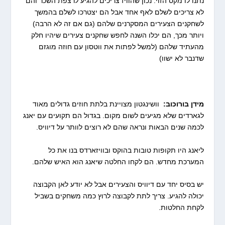
נתנו לו מקס הזוי. נכון שהוויז צריכים להגיע לרצפת השכר והם
לא צריכים לשלם לאף אחד אבל הם יצטרכו לשלם בהמשך
לשחקנים הצעירים המסקרנים שלהם (גם אם זה לא הרבה)
ויותר מכך, הם יכלו השנה לחפש שחקנים צעירים שיהיו חלק
מהעתיד שלהם (למשל לפתות את ווטסון עם חוזה מוגזם
שדנבר לא ישוו)
מידן בורוכוב:
וושינגטון מצויינת בלתת חוזים גדולים מאוד
לגארדים שלא מגיעים לשום מקום. בגדול הם תקועים עם יאנג
לכמה שנים הבאות ונראה שהם לא רוצים לוותר על דיוויס.
ליאנג היו תקופות טובות בהוקס ובוויזארדס בנו את כל
המערכת מחדש. הם לקחו החלטה שיאנג הוא האיש שלהם.
יש בסיס יחד עם דיוויס והצעירים אבל לא יודע לאן הקבוצה
יכולה להגיע. צריך לתת לקבוצה לרוץ כמה משחקים בשביל
לקחת החלטות.