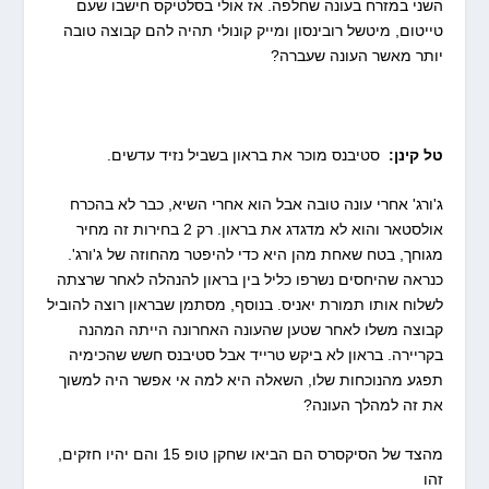
השני במזרח בעונה שחלפה. אז אולי בסלטיקס חישבו שעם
טייטום, מיטשל רובינסון ומייק קונולי תהיה להם קבוצה טובה
יותר מאשר העונה שעברה?
טל קינן:
סטיבנס מוכר את בראון בשביל נזיד עדשים.
ג'ורג' אחרי עונה טובה אבל הוא אחרי השיא, כבר לא בהכרח
אולסטאר והוא לא מדגדג את בראון. רק 2 בחירות זה מחיר
מגוחך, בטח שאחת מהן היא כדי להיפטר מהחוזה של ג'ורג'.
כנראה שהיחסים נשרפו כליל בין בראון להנהלה לאחר שרצתה
לשלוח אותו תמורת יאניס. בנוסף, מסתמן שבראון רוצה להוביל
קבוצה משלו לאחר שטען שהעונה האחרונה הייתה המהנה
בקריירה. בראון לא ביקש טרייד אבל סטיבנס חשש שהכימיה
תפגע מהנוכחות שלו, השאלה היא למה אי אפשר היה למשוך
את זה למהלך העונה?
מהצד של הסיקסרס הם הביאו שחקן טופ 15 והם יהיו חזקים,
זהו