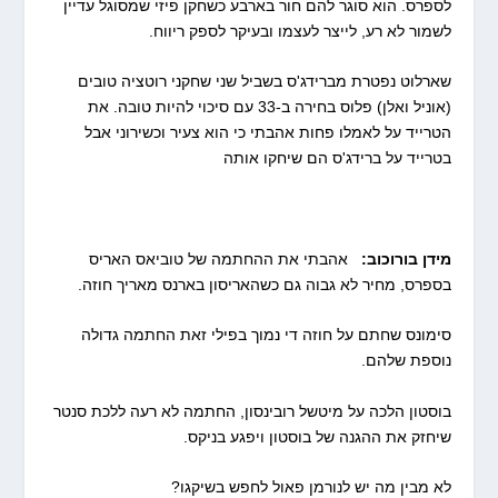
לספרס. הוא סוגר להם חור בארבע כשחקן פיזי שמסוגל עדיין
לשמור לא רע, לייצר לעצמו ובעיקר לספק ריווח.
שארלוט נפטרת מברידג'ס בשביל שני שחקני רוטציה טובים
(אוניל ואלן) פלוס בחירה ב-33 עם סיכוי להיות טובה. את
הטרייד על לאמלו פחות אהבתי כי הוא צעיר וכשירוני אבל
בטרייד על ברידג'ס הם שיחקו אותה
מידן בורוכוב:
אהבתי את ההחתמה של טוביאס האריס
בספרס, מחיר לא גבוה גם כשהאריסון בארנס מאריך חוזה.
סימונס שחתם על חוזה די נמוך בפילי זאת החתמה גדולה
נוספת שלהם.
בוסטון הלכה על מיטשל רובינסון, החתמה לא רעה ללכת סנטר
שיחזק את ההגנה של בוסטון ויפגע בניקס.
לא מבין מה יש לנורמן פאול לחפש בשיקגו?