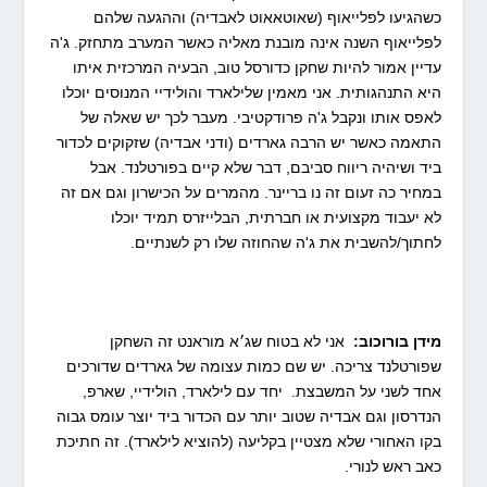
כשהגיעו לפלייאוף (שאוטאאוט לאבדיה) וההגעה שלהם
לפלייאוף השנה אינה מובנת מאליה כאשר המערב מתחזק. ג'ה
עדיין אמור להיות שחקן כדורסל טוב, הבעיה המרכזית איתו
היא התנהגותית. אני מאמין שלילארד והולידיי המנוסים יוכלו
לאפס אותו ונקבל ג'ה פרודקטיבי. מעבר לכך יש שאלה של
התאמה כאשר יש הרבה גארדים (ודני אבדיה) שזקוקים לכדור
ביד ושיהיה ריווח סביבם, דבר שלא קיים בפורטלנד. אבל
במחיר כה זעום זה נו בריינר. מהמרים על הכישרון וגם אם זה
לא יעבוד מקצועית או חברתית, הבלייזרס תמיד יוכלו
לחתוך/להשבית את ג'ה שהחוזה שלו רק לשנתיים.
מידן בורוכוב:
אני לא בטוח שג׳א מוראנט זה השחקן
שפורטלנד צריכה. יש שם כמות עצומה של גארדים שדורכים
אחד לשני על המשבצת. יחד עם לילארד, הולידיי, שארפ,
הנדרסון וגם אבדיה שטוב יותר עם הכדור ביד יוצר עומס גבוה
בקו האחורי שלא מצטיין בקליעה (להוציא לילארד). זה חתיכת
כאב ראש לנורי.