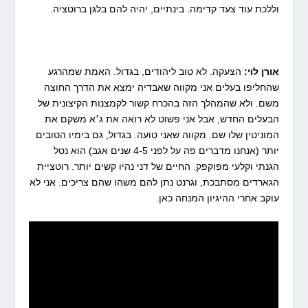
וללכת עוד צעד קדימה. בינתיים, יהיה להם בלגן ברוטציה.
אורן לוי:
הצעקה. לא טוב ליהודים, בגדול. האמת שמהרגע
שהחליפו בעלים אני מקווה שאבדיה ימצא את הדרך החוצה
משם. ולא שהמהלך הזה בהכרח קשור לקמצנות הקיצונית של
הבעלים החדש, אבל אני פשוט לא רואה את ג׳א משקם את
המוניטין שלו שם. מקווה שאני טועה. בגדול, גם בימיו הטובים
יותר (אנחנו מדברים פה על לפני 4-5 שנים אגב) הוא נטל
הגנתי וקלעי מפוקפק. החיים של דני נהיו קשים יותר. רוטציית
הגארדים מסתבכת, וגרנט נתן להם משהו שהם צריכים. אני לא
עוקב אחרי ההיגיון המנחה כאן.