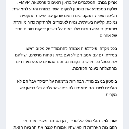
אריק גנות:
המסנגרים על בראון רואים סופרסטאר, FMVP,
שלקח במפתיע את בוסטון למקום השני במזרח והגיע לחמישית
הליגה השניה. המקטרגים רואים שחקן עם יעילות התקפית
נמוכה, קליעה בעייתית, נטיה לאיבודים ולהחזקת כדור מיותרת,
שהזריקות הלא טובות שלו באות על חשבון זריקות טובות יותר
של אחרים.
בכל מקרה, פילדלפיה אמורה להתמודד על מקום ראשון
במזרח. גם עם אמביד צולע ועם בראון פחות מרשים, יש להם
את הסגל הכי מרשים בקונפרנס והם אמורים להגיע מעודדים
מההצלחה בעונה הקודמת.
בוסטון במצב מוזר, הבחירות מרמזות על ריבילד אבל הם לא
הולכים לשם. הם יתאמצו להוכיח שההצלחה בלי בראון לא
מקרית.
אורן לוי:
הולי מולי של טרייד, מן הסתם. מעניין אותי מי
הקבוצות האחרות דווקא שהיו אמורות לנצח את ההצעה הזאת.