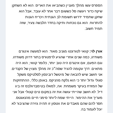
הספרס עשו מהלך מעניין כשהביאו את האריס. הוא לא השחקן
שיקח כדור ויעשה סל כששום דבר אחר לא עובד, אבל הוא
שחקן שתמיד ידרוש תשומת לב הגנתית ויכריח הגנות
להתרווח. הוא גם נוכחות ותיקה בחדר הלבשה צעיר, שזה
תמיד חשוב.
אורן לוי:
קוואי לטורונטו מגניב מאוד. הוא למעשה אינגרם
משודרג, כמה שנים אחרי שהגיע לרפטורס בתור דרוזן משודרג.
וגם הפעם, אם אינגרם היה טוב יותר, כלומר קוואי, הוא היה
מתאים. דרך עקומה להגיד שסה״כ זה מהלך מצוין של הקנדים.
אני חושב שיש להבאה של מיטשל רובינסון לסלטיקס משקל
סגולי גדול יותר כי הוא נלקח מהניקס. באופן כללי, ההתחזקות
של המזרח בעיקר משמחת. אה, למאלו בטימברוולבס זה ביג
דיל. לא חושב שהייתי עושה את זה במקום טים קונולי אבל אני
מעריך את ההימור. הייתי שמח ליותר סימני חיים מהנאגטס.
חסר להם שהם מאבדים את ווטסון זו תהיה גזירה שהציבור לא
יוכל לעמוד בה.