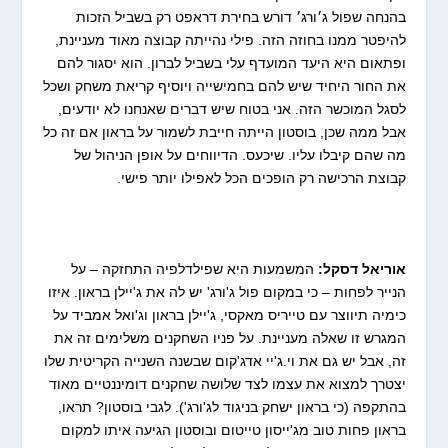
בהנחה שפול ג׳ורג׳ דורש בחירת דראפט רק בשביל הזכות
להיפטר ממנו בחוזה הזה. פילי נהייתה קבוצה מאוד מעניינת,
ופתאום היא היעד המועדף עלי בשביל לברון. הוא יסגור להם
את החור היחיד שיש להם בחמישייה ויוסיף קריאת משחק ושכל
לסגל המוכשר הזה. אני בטוח שיש דברים שאנחנו לא יודעים,
אבל ממה שכן, בוסטון הייתה חייבת לשמור על בראון אם זה כל
מה שהם קיבלו עליו. שיכעס. הדיווחים על אופן הניהול של
קבוצת הרכישה רק הופכים הכל לאפילו יותר פישי.
אוריאל דסקל:
המשמעות היא שפילדלפיה התחזקה – על
הנייר לפחות – כי במקום פול ג'ורג' יש לה את ג'יילן בראון. איזו
כימיה תיווצר עם טייריס מאקסי, ג'יילן בראון וג'ואל אמביד על
המגרש זו שאלה מעניינת. על פניו השחקנים משלימים זה את
זה, אבל יש גם את וי.ג'יי אדג'קום שבשנה השנייה הקריטית שלו
יצטרך למצוא את עצמו לצד שלושה שחקנים דומיננטיים מאוד
בהתקפה (כי בראון ישחק בניגוד לג'ורג'). לגבי בוסטון? תראו,
בראון פחות טוב מג'ייסון טייטום ובוסטון הגיעה איתו למקום