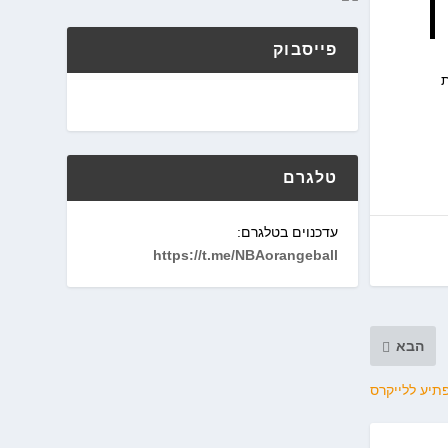
פייסבוק
 את
טלגרם
עדכנוים בטלגרם:
https://t.me/NBAorangeball
הבא
תיע ללייקרס