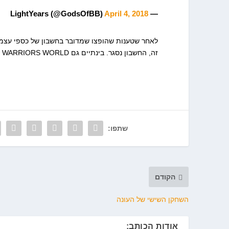
April 4, 2018
— LightYears (@GodsOfBB)
זה, החשבון נסגר. בינתיים גם WARRIORS WORLD מחק את הציוץ שטען שזה חשבון של עמרי. האם כספי למד מדוראנט?
שתפו:
הקודם
השחקן השישי של העונה
אודות הכותב: