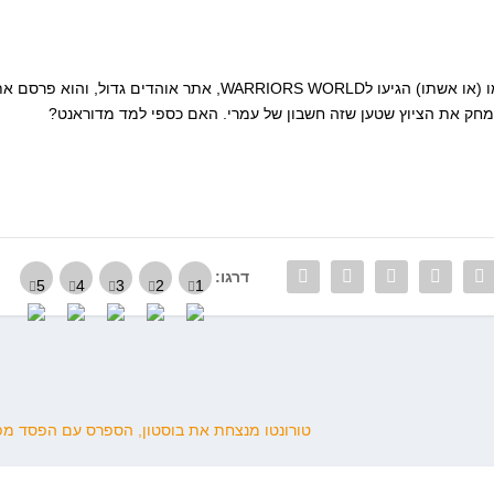
לאחר שטענות שהופצו שמדובר בחשבון של כספי עצמו (או אשתו) הגיעו לWARRIORS WORLD, אתר אוהדים גדול, והוא פרסם
דרגו:
טורונטו מנצחת את בוסטון, הספרס עם הפסד מפ