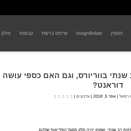
המגזין
Insignifistats
שיימס ברשת
קבוצות
מילון הBA
ב שנתי בווריורס, וגם האם כספי עושה
דוראנט?
 רפאל
|
אפר 5, 2018
|
עדכונים
|
חוזה רב שנתי, ושקוק יהיה חלק מסגל הפלייאוף שלהם.