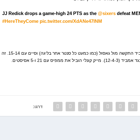
JJ Redick drops a game-high 24 PTS as the
@sixers
defeat MEM
#HereTheyCome
pic.twitter.com/XdANe47lNM
כשבאטלר מוסיף 21, וסימונס עם 19-12-6. ג'ואל אמביד התקשה מול גאסול (כמו כמעט כל סנטר אחר בליגה) וסיים עם 15-14. זה
ס עם 21 ו-5 אסיסטים.
דרגו: