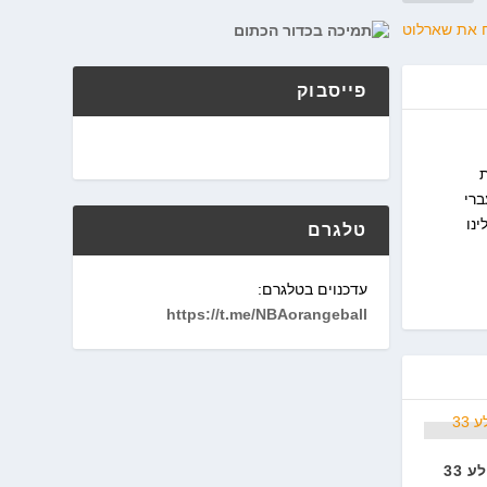
ח את שארלוט
פייסבוק
ת
כדי ליצר תוכן עברי
נו
טלגרם
עדכנוים בטלגרם:
https://t.me/NBAorangeball
לאמרכוס אולדריג' קולע 33