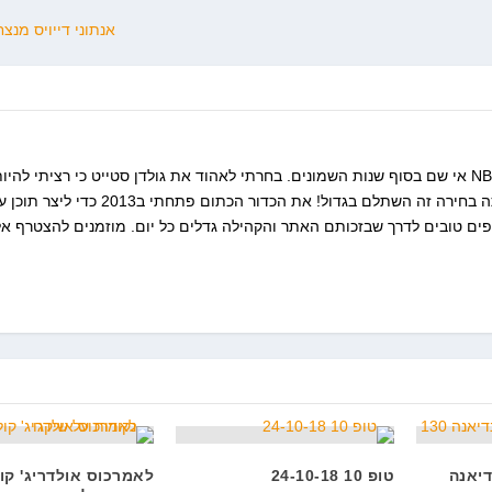
אנתוני דייויס מנצ
התחלתי את הרומן שלי עם הNBA אי שם בסוף שנות השמונים. בחרתי לאהוד את גולדן סטייט כי רציתי להיו
מיוחד. 24 שנות סבל אחרי אותה בחירה זה השתלם בגדול! את הכדור הכתום פתחתי ב2013 
פים טובים לדרך שבזכותם האתר והקהילה גדלים כל יום. מוזמנים להצטרף אלי
 – אינדיאנה
טופ 10 24-10-18