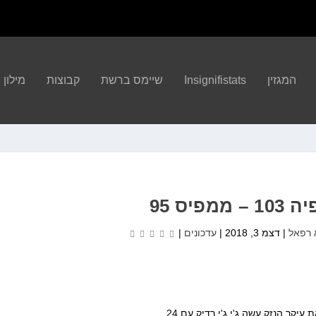
המגזין
Insignifistats
שיימס ברשת
קבוצות
מילון הBA
ממפיס 95
 רפאל
|
דצמ 3, 2018
|
עדכונים
|
יקר הנזק עשה ג'י ג'י רדיק עם 24