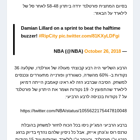
בסיום המחצית פורטלנד ירדה ביתרון 58-48 לאחר סל של
לילארד על הבאזר:
Damian Lillard on a sprint to beat the halftime
buzzer!
#RipCity
pic.twitter.com/81KXyLDFgi
October 26, 2018
— NBA (@NBA)
הרבע השלישי היה רבע קבוצתי מעולה של אורלנדו, שקלעה 36
נקודות ב- 60% מהשדה, כשגורדון ופורנייה מתעוררים ונכנסים
למשחק. הסיבה שברבע הזה לא ראינו קאמבק הייתה דמיאן
לילארד שהתפוצץ ל- 19 נקודות ושמר את היתרון של פורטלנד
על 7 נקודות בכניסה לרבע הרביעי:
https://twitter.com/NBA/status/1055622175447810048
ברבע הרביעי המג'יק ניסו בכל הכוח לחזור למשחק בהובלת
טרנס רוס וג'ונתן אייזק, אבל כל ניסיון שלהם נהדף בדיוק ברגע
הנכון ע"י פורטלנד, ובעיקר ע"י לילארד, שהוסיף עוד 15 נקודות