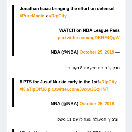
Jonathan Isaac bringing the effort on defense!
#PureMagic
x
#RipCity
WATCH on NBA League Pass
pic.twitter.com/ngDKRF4QgW
October 25, 2018
— NBA (@NBA)
נורקיץ' פותח חזק עם 8 נקודות:
8 PTS for Jusuf Nurkic early in the 1st!
#RipCity
#KiaTipOff18
pic.twitter.com/Jwxw3GzHNT
October 25, 2018
— NBA (@NBA)
ווצ'ביץ' המעולה עונה לו עם 11 משלו: