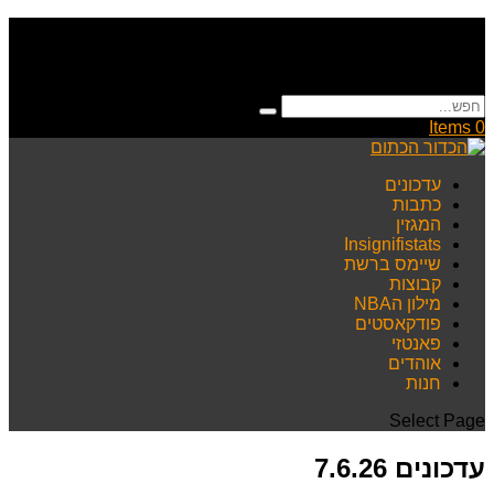
0 Items
עדכונים
כתבות
המגזין
Insignifistats
שיימס ברשת
קבוצות
מילון הNBA
פודקאסטים
פאנטזי
אוהדים
חנות
Select Page
עדכונים 7.6.26