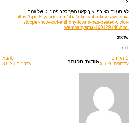
2
לפוסט זה מצורף: איך קאט הפך לקריפטונייט של וומבי
https://sports.yahoo.com/nba/article/nba-finals-wemby-
stopper-how-karl-anthony-towns-has-bested-victor-
wembanyama-160129148.html
שתפו:
דרגו:
הקודם
הבא
אודות הכותב:
עדכונים 6.6.26
עדכונים 8.6.26