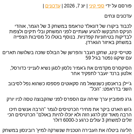
פורסם על ידי
ספי קיני
|
יונ 7, 2026
|
עדכונים
|
עדכונים ונחים
לכבוד ביקורו של דונאלד טראמפ במשחק 3 של הגמר, אוהדי
הניקס התבקשו להגיע שעתיים לפני המשחק ובלי תיקים ולצפות
לבדיקות בטיחוניות קפדניות. בנוסף בוטלו כל מסיבות הצפייה
במשחק באיזור הגארדן.
סטייסי קינג, שחקן העבר והפרשן של הבולס שזכה בשלושה תארים
עם שיקגו נפטר בגיל 59
הסיקסרס מקדמים את ג'אמיר נלסון לסגן נשיא לענייני כדורסל,
אלטון ברנד יועבר לתפקיד אחר
ג'יילן בראנסון כשנשאל מה סקאוטים פספסו כשהוא נפל לסיבוב
השני בדראפט: "הכל"
גרג פופוביץ ערך שיחה עם הספרס לפני שהקבוצה טסה לניו יורק
ג'וש הארט ביקר את מחירי הכרטיסים לגמר "הרבה אנשים חיכו
הרבה מאוד זמן לרגע הזה ולא יוכלו להיות באולם" הכרטיסים הכי
זולים למשחק 3 עולים כרגע כ-6000 דולר
הליגה ביטלה את העבירה הטכנית שנשרקה למיץ' רובינסון במשחק