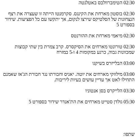
02:30 הטימברוולבס באטלנטה
02:30 בוסטון מארחת את הקינגס. סקרמנטו הייתה זו שעצרה את רצף
הנצחונות של הסלטיקס שירצו לנקום, אך יתקשו עם כל הפציעות. שידור
בספורט 5
02:30 מיאמי מארחת את ההורנטס
02:30 טורונטו מארחים את הסיקסרס. קרב צמרת בין שתי קבוצות
שמכוונות גבוה, כרגע במקומות 4 ו-5 במזרח
03:00 הבלייזרס בשיקגו
03:00 מילווקי מארחים את יוטה. יאניס וחבורתו נגד חבורת הג'אז שאמנם
התחילו לאט אך עדיין עושים בעיות ליריבות.
03:30 הלייקרס בסן אנטוניו
05:30 גולדן סטייט מארחים את הת'אנדר שידור בספורט 5
שתפו: