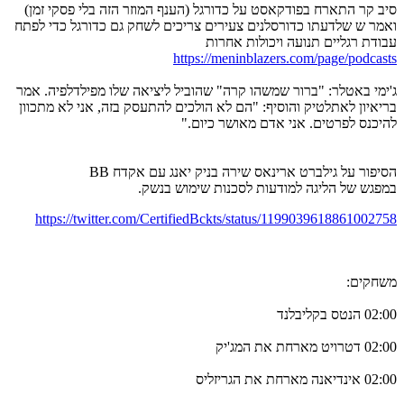
סיב קר התארח בפודקאסט על כדורגל (הענף המוזר הזה בלי פסקי זמן)
ואמר ש שלדעתו כדורסלנים צעירים צריכים לשחק גם כדורגל כדי לפתח
עבודת רגליים תנועה ויכולות אחרות
https://meninblazers.com/page/podcasts
ג'ימי באטלר: "ברור שמשהו קרה" שהוביל ליציאה שלו מפילדלפיה. אמר
בריאיון לאתלטיק והוסיף: "הם לא הולכים להתעסק בזה, אני לא מתכוון
להיכנס לפרטים. אני אדם מאושר כיום."
הסיפור על גילברט ארינאס שירה בניק יאנג עם אקדח BB
במפגש של הליגה למודעות לסכנות שימוש בנשק.
https://twitter.com/CertifiedBckts/status/1199039618861002758
משחקים:
02:00 הנטס בקליבלנד
02:00 דטרויט מארחת את המג'יק
02:00 אינדיאנה מארחת את הגריזליס