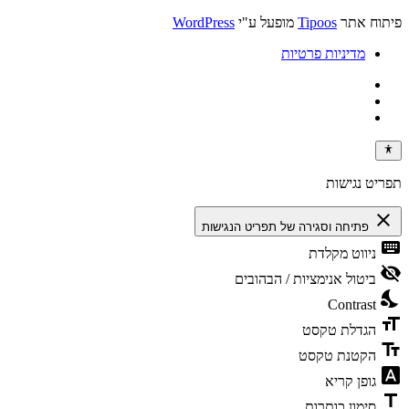
פיתוח אתר
Tipoos
מופעל ע"י
WordPress
מדיניות פרטיות
תפריט נגישות
close
פתיחה וסגירה של תפריט הנגישות
keyboard
ניווט מקלדת
visibility_off
ביטול אנימציות / הבהובים
nights_stay
Contrast
format_size
הגדלת טקסט
text_fields
הקטנת טקסט
font_download
גופן קריא
title
סימון כותרות