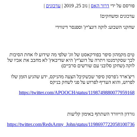
פורסם על ידי
דרור האס
|
נוב 25, 2019
|
עדכונים
|
עדכונים ומשחקים!
שחקני השבוע: לוקה דונצ'יץ' וספנסר דינווידי
טים מקמהון סיפר בפודקאסט של ווג' שלפי מה שידוע לו אחת הסיבות
לכך שסקרמנטו ויתרה על דונצ'יץ' היא שדיבאץ' לא מחבב את אביו של
לוקה (שחקן סלובני עם שורשים סרביים)
ריצ'ארד ג'פרסון סיפר שכשקיבל הצעה מהניקס, ידע שהגיע הזמן שלו
לפרוש, והוא העדיף לפרוש על פני לשחק בניקס
https://twitter.com/APOOCH/status/1198749880077959168
גורדון הייוורד השתתף באימון קליעות
https://twitter.com/RedsArmy_John/status/1198697722058100736