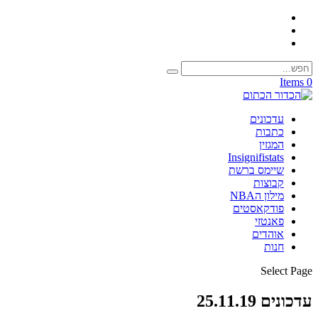
0 Items
עדכונים
כתבות
המגזין
Insignifistats
שיימס ברשת
קבוצות
מילון הNBA
פודקאסטים
פאנטזי
אוהדים
חנות
Select Page
עדכונים 25.11.19