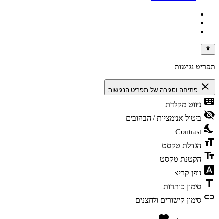
תפריט נגישות
close
פתיחה וסגירה של תפריט הנגישות
keyboard
ניווט מקלדת
visibility_off
ביטול אנימציות / הבהובים
nights_stay
Contrast
format_size
הגדלת טקסט
text_fields
הקטנת טקסט
font_download
גופן קריא
title
סימון כותרות
link
סימון קישורים ולחצנים
favorite