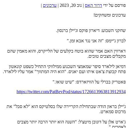
פורסם על ידי
דרור האס
|
נוב 20, 2023
|
עדכונים
|
עדכונים ומשחקים!
שחקני השבוע: דיארון פוקס וג'יילן ברנסון.
לברון ג'יימס: "זה אני נגד אבא זמן."
דארווין האם אמר שהוא בוטח בקלעים של הלייקרס, והוא מאמין שהם
מקבלים מצבים טובים.
דמיאן לילארד סיפר שמאמצי השכנוע ממילווקי התחיל כשפט קונאטון
פתח קבוצת צ'אט איתו ועם יאניס. "הוא היה המתווך" אמר עליו לילארד.
פאטריק בברלי על הוויזארדס: "שיט שואו."
https://twitter.com/PatBevPod/status/1726613963813912934
ג'יילן בראון הודה שבתחילת הקריירה שלו בסלטיקס הוא "לא סבל" את
מרכוס סמארט.
ג'ארט אלן על דונובן מיטצ'ל: "השנה הוא יותר הרבה יותר מצבים
לאחרים."