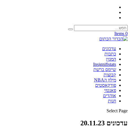
0 Items
עדכונים
כתבות
המגזין
Insignifistats
שיימס ברשת
קבוצות
מילון הNBA
פודקאסטים
פאנטזי
אוהדים
חנות
Select Page
עדכונים 20.11.23