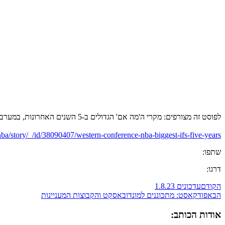
לפוסט זה מצורפים: מקרי ה'מה אם' הגדולים ב-5 השנים האחרונות, במערב.
ba/story/_/id/38090407/western-conference-nba-biggest-ifs-five-years
שתפו:
דרגו:
הקודם
עדכונים 1.8.23
הבא
פודקאסט: מתכוננים למונדובאסקט והקבוצות המעניינות
אודות הכותב: