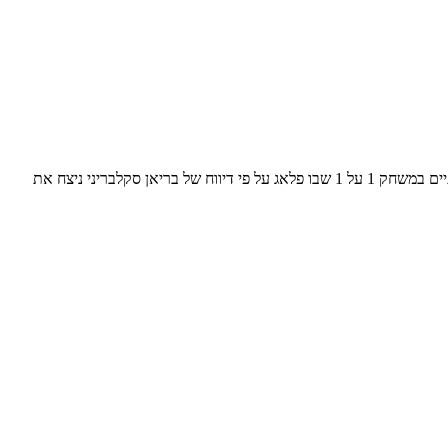
קופר פלאג שמתמודד על הבחירה הראשונה ב-2025 היה במחנה הקיץ של ג'ייסון טייטום ושם דיבר קצת טראש טוק עם בראדלי ביל שהחזיר לו. זה הסתיים במשחק 1 על 1 שבו פלאג על פי דיווח של בריאן סקלבריני ניצח את