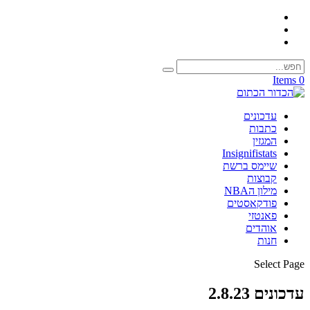
0 Items
עדכונים
כתבות
המגזין
Insignifistats
שיימס ברשת
קבוצות
מילון הNBA
פודקאסטים
פאנטזי
אוהדים
חנות
Select Page
עדכונים 2.8.23