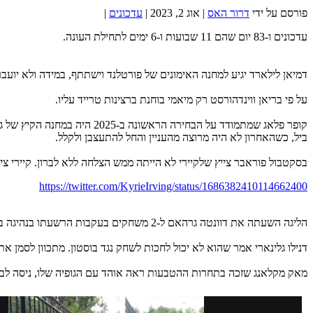
פורסם על ידי
דרור האס
|
אוג 2, 2023
|
עדכונים
|
עדכונים ו-83 יום שהם 11 שבועות ו-6 ימים לתחילת העונה.
דמיאן לילארד יגיע למחנה האימונים של פורטלנד וישתתף, במידה ולא יועבר
על פי בריאן ווינדהורסט רק מיאמי בוחנת ברצינות טרייד עליו.
ביל, כשהאחרון לא היה מרוצה מהעניין והחל להתעצבן ולקלל.
בסקטבול פוראבר צייץ שלקיירי לא הייתה ממש הצלחה ללא לברון. קיירי צי
https://twitter.com/KyrieIrving/status/1686382410114662400
הליגה השעתה את דוונטה גרהאם ל-2 משחקים בעקבות הרשעתו בנהיגה בשכרות.
דנילו גלינארי אמר שהוא לא יכול לחכות לשחק נגד בוסטון. מתכוון לסמן א
מאק מקלאנג שזכה בתחרות ההטבעות ראה אוהד עם הגופיה שלו, ניסה לבר