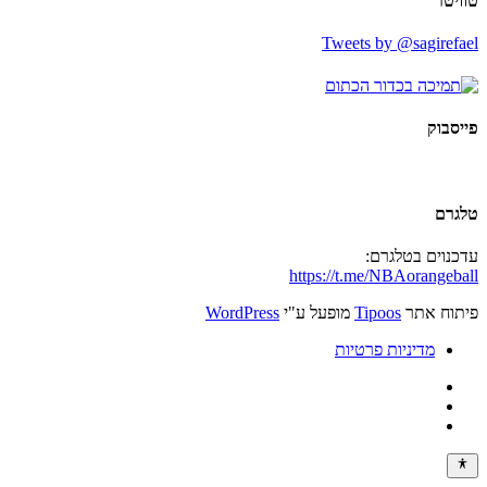
טוויטר
Tweets by @sagirefael
פייסבוק
טלגרם
עדכנוים בטלגרם:
https://t.me/NBAorangeball
פיתוח אתר
Tipoos
מופעל ע"י
WordPress
מדיניות פרטיות