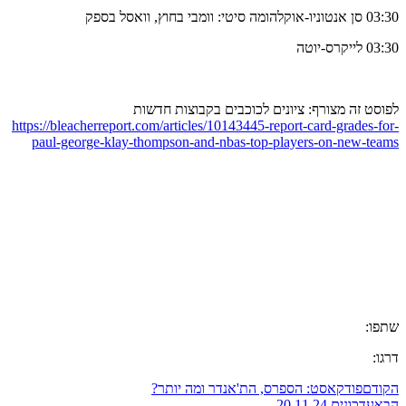
03:30 סן אנטוניו-אוקלהומה סיטי: וומבי בחוץ, וואסל בספק
03:30 לייקרס-יוטה
לפוסט זה מצורף: ציונים לכוכבים בקבוצות חדשות
https://bleacherreport.com/articles/10143445-report-card-grades-for-
paul-george-klay-thompson-and-nbas-top-players-on-new-teams
שתפו:
דרגו:
הקודם
פודקאסט: הספרס, הת'אנדר ומה יותר?
הבא
עדכונים 20.11.24