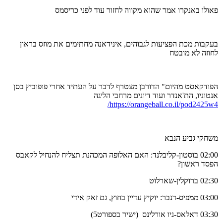
פאולו באנקרו אמר שהוא מקווה לחזור עוד לפני כריסמס
בעקבות מכת הפציעות לגבוהים, אינידאנה מחתימים את מוזס בראון
לחוזה לא מובטח
הפודקאסט מהיום" הדורבן מצטרף לדבר על העתיד אחרי פופוביץ בסן
אנטוניו, הת'אנדר ועוד דיונים מרחבי הליגה
https://orangeball.co.il/pod2425w4/
משחקי גביע הנבא
02:00 בוסטון-קליבלנד: האם האלופה המכהנת תצליח להנחיל לקאבס
הפסד ראשון?
02:30 ברוקלין-שארלוט
03:00 ממפיס-דנבר: יוקיץ עדיין בחוץ, גם זאק אידי
03:30 דאלאס-ניו אורלינס (ישיר בספורט5)