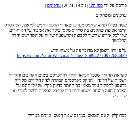
פורסם על ידי
ספי קיני
|
נוב 19, 2024
|
עדכונים
|
עדכונים ומשחקים:
שמח בפילדלפיה- שאמס מעדכן שאחרי ההפסד אמש למיאמי, הסיקסרס
קיימו אסיפת שחקנים בה טייריס מקסי ביקר את אמביד על האיחורים
שלו לכל אירוע שקשור לקבוצה וההשפעה של זה על השחקנים וחדר
ההלבשה.
על פי ירון וויצמן לא מדובר פה על משהו חדש
https://x.com/YaronWeitzman/status/1858942770972684439
לקראת תחקיר שככל הנראה הולך להתפרסם בימים הקרובים וחקירה
רשמית של הליגה – הניקס מפרסמים הבהרה לפיה הקידום של ריק
ברונסון לתפקיד עוזר מאמן בכיר יותר בדיוק בקיץ שג'יילן חתם על
הארכת חוזה בהנחה משמעותית היה לפי כל הכללים וכשר לגמרי ואין
שום קשר
בברוקלין -קאם תומאס, כמו גם שאר הנטס, זמינים בטרייד