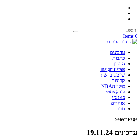
0 Items
עדכונים
כתבות
המגזין
Insignifistats
שיימס ברשת
קבוצות
מילון הNBA
פודקאסטים
פאנטזי
אוהדים
חנות
Select Page
עדכונים 19.11.24