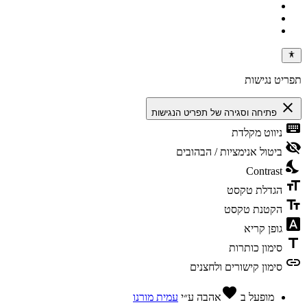
תפריט נגישות
close
פתיחה וסגירה של תפריט הנגישות
keyboard
ניווט מקלדת
visibility_off
ביטול אנימציות / הבהובים
nights_stay
Contrast
format_size
הגדלת טקסט
text_fields
הקטנת טקסט
font_download
גופן קריא
title
סימון כותרות
link
סימון קישורים ולחצנים
favorite
מופעל ב
אהבה
ע״י
עמית מורנו