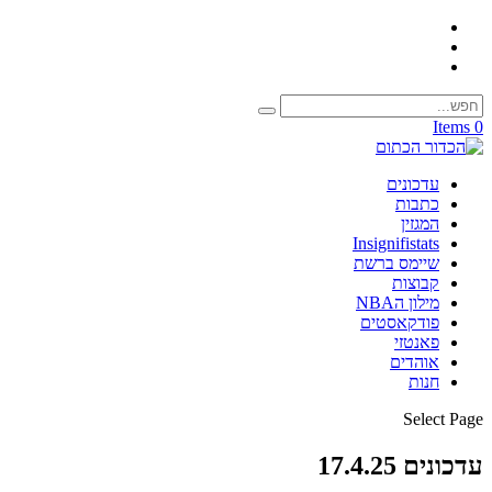
0 Items
עדכונים
כתבות
המגזין
Insignifistats
שיימס ברשת
קבוצות
מילון הNBA
פודקאסטים
פאנטזי
אוהדים
חנות
Select Page
עדכונים 17.4.25