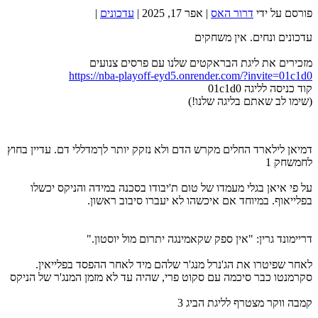
פורסם על ידי
דרור האס
|
אפר 17, 2025
|
עדכונים
|
עדכונים ונחים. אין משחקים
מזכירים את ליגת הבראקטים שלנו עם פרסים צנועים
https://nba-playoff-eyd5.onrender.com/?invite=01c1d0
קוד כניסה לליגה 01c1d0
(שימו לב שאתם בליגה שלנו!)
דמיאן לילארד החלים מקרש הדם ולא נזקק יותר לךמדללי דם. עדיין בחוץ
לחמשחק 1
על פי איאן בגלי מעמדו של טום ת'יבודו בסכנה במידה והניקס יכשלו
בפלייאוף. במיוחד אם איכשהו לא יעברו סיבוב ראשון.
דריימונד גרין: "אין ספק שקאמינגה יתרום מול יוסטון."
לאחר שפיטרו את הג'נרל מנג'ר שלהם מיד לאחר ההפסד בפלייאין.
סקרמנטו כבר סיכמה עם סקוט פרי, שהיה עד לא מזמן המנג'ר של הניקס
קמבה ווקר מצטרף לליגת הביג 3