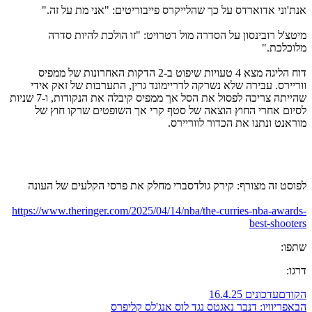
אנת'וני אדוארדס על כך שהלייקרס פייבוריטים: "אני מת על זה."
מיטצ'ל רובינסון על הסדרה מול דטרויט: "זו הולכת להיות סדרה
מלוכלכת."
דוח הליגה מצא 4 טעויות שיפוט ב-2 הדקות האחרונות של ממפיס
ווריירס. עבירה שלא נשרקה לדריימונד גרין, התערבות של זאק אידי
שהייתה צריכה לפסול את הסל אך ממפיס קיבלה את הנקודות, ו-7 שניות
לסיום אחרי החוץ הוצאה של סטף קרי אך השופטים שרקו חוץ של
מוראנט ונתנו את הכדור לווריירס.
לפוסט זה מצורף: קירק גולדסברי מחלק את פרסי הקלעים של העונה
https://www.theringer.com/2025/04/14/nba/the-curries-nba-awards-
best-shooters
שתפו:
דרגו:
הקודם
עדכונים 16.4.25
הבא
פריוויו: דנבר נאגטס נגד לוס אנג'לס קליפרס