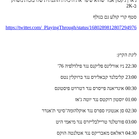
ג'ארן ג'קסון אמר שהוא שיפר את היכולת ההגנתית שלו בזכות משחק
ב-2K
סטף קרי קולע גם בגולף
https://twitter.com/_PlayingThrough/status/1680289812807294976
ליגת הקיץ:
22:30 ניו אורלינס פליקנס נגד פילדלפיה 76'
23:00 קליבלנד קבאלירס נגד ברוקלין נטס
00:30 אינדיאנה פייסרס נגד דטרויט פיסטונס
01:00 יוסטון רוקטס נגד יוטה ג'אז
02:30 סן אנטוניו ספרס נגד אוקלהומה־סיטי ת'אנדר
03:00 פורטלנד טריילבלייזרס נגד מיאמי היט
04:30 דאלאס מאבריקס נגד אטלנטה הוקס