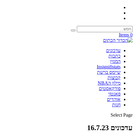
0 Items
עדכונים
כתבות
המגזין
Insignifistats
שיימס ברשת
קבוצות
מילון הNBA
פודקאסטים
פאנטזי
אוהדים
חנות
Select Page
עדכונים 16.7.23