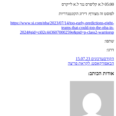
05:00 ל.א קליפרס נגד ל.א לייקרס
לפוסט זה מצורף: דירוג הקונטנדריות
https://www.si.com/nba/2023/07/14/too-early-predictions-eight-
teams-that-could-top-the-nba-in-
2024#gid=ci02c443607000259e&pid=p-class2-warriorsp
שתפו:
דרגו:
הקודם
עדכונים 15.07.23
הבא
פודקאסט: לקראת פריצה
אודות הכותב: