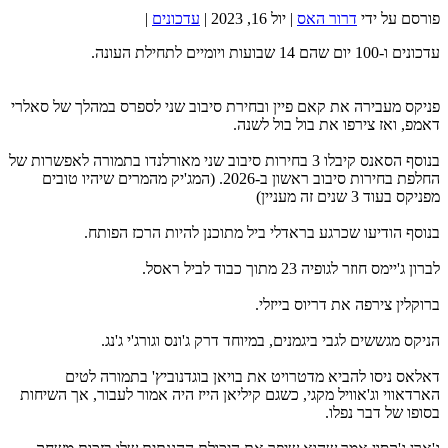
פורסם על ידי
דרור האס
|
יול 16, 2023
|
עדכונים
|
עדכונים ו-100 יום שהם 14 שבועות ויומיים לתחילת העונה.
פניקס מעבירה את קאם פיין ובחירת סיבוב שני לספרס במהלך של סאלרי
דאמפ, ואז צירפו את בול בול לשנה.
בנוסף הסאנס קיבלו 3 בחירות סיבוב שני מאורלנדו בתמורה לאפשרות של
החלפת בחירות סיבוב ראשון ב-2026. (המג'יק מהמרים שיהיו טובים
מפניקס בעוד 3 שנים זה מעניין)
בנוסף הודיעו שכרגע בראדלי ביל מתוכנן להיות הרכז הפותח.
לברון ג'יימס חוזר לגופיה 23 מתוך כבוד לביל ראסל.
ברוקלין צירפה את דריוס בייזלי.
הניקס מגששים לגבי ביגמנים, במיוחד דרק ג'ונס וגורג'י ג'נג.
דאלאס ניסו להביא מדטרויט את בויאן בוגדנוביץ' בתמורה לטים
הארדאווי וג'אוויל מקגי, כשגם קיליאן הייז היה אמור לעבור, אך השיחות
בסופו של דבר נפלו.