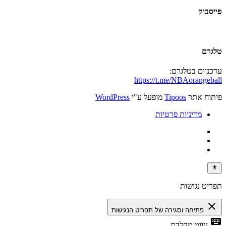
פייסבוק
טלגרם
עדכנוים בטלגרם:
https://t.me/NBAorangeball
פיתוח אתר
Tipoos
מופעל ע"י
WordPress
מדיניות פרטיות
תפריט נגישות
close
פתיחה וסגירה של תפריט הנגישות
keyboard
ניווט מקלדת