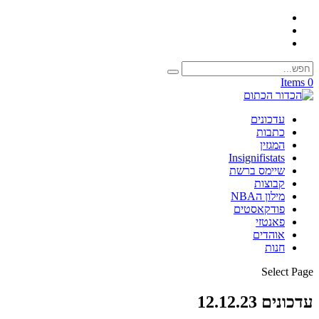
0 Items
עדכונים
כתבות
המגזין
Insignifistats
שיימס ברשת
קבוצות
מילון הNBA
פודקאסטים
פאנטזי
אוהדים
חנות
Select Page
עדכונים 12.12.23