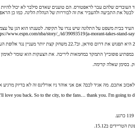
במנהטן לבטל את התביעה ולהעביר את זה לבוררות של הנהלת הליגה. כמו כן 
ים – שבוע לפני הבכורה שלו העונה (19.12) ג'א מוראנט העיד בבית משפט על התלונה שיש נגדו על תקיפה
ק. בסימן שאלה קדימה.
 לאכזב אתכם. מה אגיד לכם? אם אני אוהד ניו אורלינס זה לא בדיוק מרגיע א
'll love you back. So to the city, to the fans… thank you. I'm going to d
טריידים ב15.12.