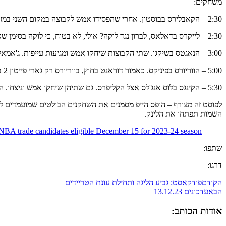
משחקים:
2:30 – הקאבלירס בבוסטון. אחרי שהפסידו אמש לקבוצה במקום השני במזרח, הלילה קליבלנד תפגוש את הקבוצה במקום הראשון. אוון מובלי בחוץ עם כאבים בברך. קאריס לאברט בסימן שאלה.
2:30 – לייקרס בדאלאס, לברון נגד לוקה? אולי, לא בטוח, כי לוקה בסימן שאלה. דאלאס ניצחה אמש את ממפיס, וכנראה שלוקה קיבל מכה בגב. דאלאס שוקלים לתת לו לנוח ולא לסכן אותו.
3:00 – הנאגטס בשיקגו. שתי הקבוצות שיחקו אמש ומגיעות עייפות. ג'אמאל מורי בסימן שאלה אחרי שנקע את הקרסול אמש (המשיך לשחק). אלכס קארוזו לא שיחק אמש והוא בסימן שאלה.
5:00 – הווריורס בפיניקס. כאמור דוראנט בחוץ, בווריורס רק גארי פייטון 2 ברשימת הפצועים, כריס פול שמסומן כGTD אמור לשחק.
5:30 – הקינגס בלוס אנג'לס אצל הקליפרס. גם שתיהן שיחקו אמש וניצחו. הקליפרס נגררו למשחק צמוד נגד פורטלנד. הקינגס ניצחו קצת יותר בקלות את ברוקלין.
השמות תפתחו את הלינק.
NBA trade candidates eligible December 15 for 2023-24 season
שתפו:
דרגו:
הקודם
פודקאסט: גביע הליגה ותחילת עונת הטריידים
הבא
עדכונים 13.12.23
אודות הכותב: