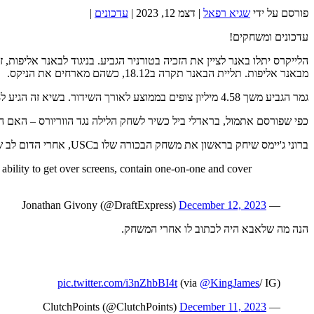
פורסם על ידי
שגיא רפאל
|
דצמ 12, 2023
|
עדכונים
|
עדכונים ומשחקים!
מבאנר אליפות. תליית הבאנר תקרה ב18.12, כשהם מארחים את הניקס.
גמר הגביע משך 4.58 מיליון צופים בממוצע לאורך השידור. בשיא זה הגיע ל5.68 מיליון צופים. בכך זה הפך למשחק הכי ניצפה בעונה הרגילה, מזה 6 שנים, לא כולל משחקי חג מולד.
כפי שפורסם אתמול, בראדלי ביל כשיר לשחק הלילה נגד הווריורס – האם 
ברוני ג'יימס שיחק בראשון את משחק הבכורה שלו בUSC, אחרי הדום לב שעבר בתחילת העונה. למד משהו מאבא
bility to get over screens, contain one-on-one and cover
December 12, 2023
— Jonathan Givony (@DraftExpress)
הנה מה שלאבא היה לכתוב לו אחרי המשחק.
pic.twitter.com/i3nZhbBI4t
@KingJames
/ IG)
(via
December 11, 2023
— ClutchPoints (@ClutchPoints)