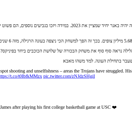
הלייקרס יתלו באנר לציין את הזכיה בטורניר הגביע. בניגוד לבאנר אליפות, זה יהי
הלילה נראה סוף סוף את משחק הבכורה של שלושת הכוכבים ביחד בפיניקס? ל
t shooting and unselfishness – areas the Trojans have struggled. His a
ttps://t.co/t0IbfkMMzx
pic.twitter.com/zNJdzSHgiI
ames after playing his first college basketball game at USC ❤️