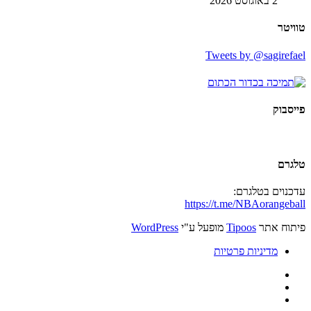
2 באוגוסט 2026
טוויטר
Tweets by @sagirefael
פייסבוק
טלגרם
עדכנוים בטלגרם:
https://t.me/NBAorangeball
פיתוח אתר
Tipoos
מופעל ע"י
WordPress
מדיניות פרטיות