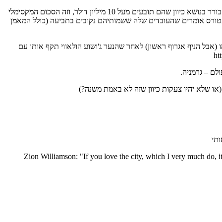
אם שמעתם, הניקס תבעו את הראפטורס על גניבת חומר סודי, לאחר שאחד העובדים שלהם עבר לראפטורס. הם טוענים שאדם סילבר לא יכול להיות בורר בנושא כיוון שהם תובעים מעל 10 מיליון דולר, וזה הסכום המקסימלי
הראפטורס אומרים שהעובדים שלה ששמותיהם נקובים בתביעה (כולל המאמן
. לטענתו הוא הגן על עצמו (אבל הניף אגרוף ראשון) לאחר שהנער ג'ושוע הולאווי תקף אותו עם
ותי
Zion Williamson: "If you love the city, which I very much do, it