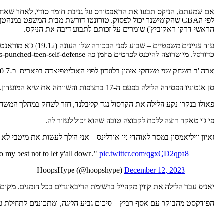
לפי הCBA שהקומישנר יכול לפסוק. טורונטו דורשת מבית המשפט 
הראשי דרקו ראקוביץ') שומרים על זכותם לתבוע דיבה את הניקס.
עוד עניינים משפטי
כדורסל. מי שרוצה להיכנס לפרטים מוזמן פה https://www.espn.com/nba/story/_/id/39093519/ja-morant-takes-stand-says-punched-teen-self-defense
ארה"ב תשחק שני משחקי אימון בלונדון לפני האולימפיאדה בפאריס. ב-20.7 היא תפגוש את דרום סודאן, וב22.7 משחק קצת יותר מעניין נגד אלופת העולם – גרמניה.
סן אנטוניו הפסידה הלילה בפעם ה-17 ברציפות והשוותה את שיא המועדון. במפתיע פופוביץ' התמקד במחמאות ליריבה. את הצעקות הוא שומר לאימון (או שלא יהיו צעקות כיוון שזה לא באמת משנה?)
פאולו בנקרו נקע הלילה את הקרסול נגד קליבלנד, חזר לשחק במהלך המשח
פי ג'י טאקר רוצה ללכת לקבוצה טובה שהוא יכול לעזור לה.
זאיון וויליאמסון במסר לאוהדי ניו אורלינס – אני הולך לעשות את מיטבי לא
o my best not to let y'all down."
pic.twitter.com/qgxQD2qpa8
December 12, 2023
— HoopsHype (@hoopshype)
יאניס עבר הלילה את קווין מקהייל ברשימת הריבאונדים בכל הזמנים. מקום 119 כרגע.
הפודקסט מהבוקר עם אסף רביץ – סיכום גביע הליגה, ומתכוננים לתחילת עונת ה