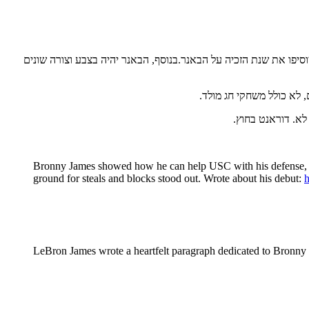
ה באנר יחיד שמציין את 2023. במידה ויזכו בגביעים נוספים, הם פשוט יוסיפו את שנת הזכיה על הבאנר.בנוסף, הבאנר יהיה בצבע וצורה שונים
א. דוראנט בחוץ.
Bronny James showed how he can help USC with his defense, spo
ground for steals and blocks stood out. Wrote about his debut:
h
LeBron James wrote a heartfelt paragraph dedicated to Bronny J