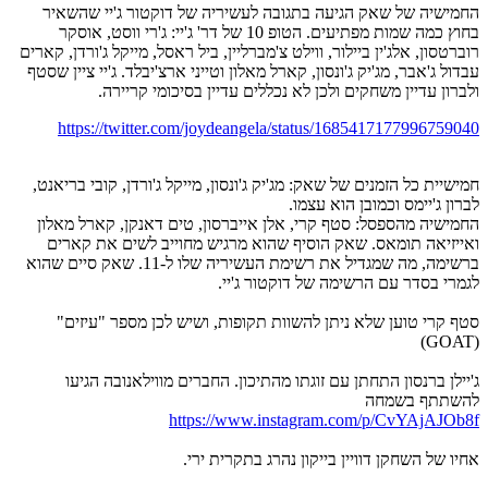
החמישיה של שאק הגיעה בתגובה לעשיריה של דוקטור ג'יי שהשאיר
בחוץ כמה שמות מפתיעים. הטופ 10 של דר' ג'יי: ג'רי ווסט, אוסקר
רוברטסון, אלג'ין ביילור, ווילט צ'מברליין, ביל ראסל, מייקל ג'ורדן, קארים
עבדול ג'אבר, מג'יק ג'ונסון, קארל מאלון וטייני ארצ'יבלד. ג'יי ציין שסטף
ולברון עדיין משחקים ולכן לא נכללים עדיין בסיכומי קריירה.
https://twitter.com/joydeangela/status/1685417177996759040
חמישיית כל הזמנים של שאק: מג'יק ג'ונסון, מייקל ג'ורדן, קובי בריאנט,
לברון ג'יימס וכמובן הוא עצמו.
החמישיה מהספסל: סטף קרי, אלן אייברסון, טים דאנקן, קארל מאלון
ואייזיאה תומאס. שאק הוסיף שהוא מרגיש מחוייב לשים את קארים
ברשימה, מה שמגדיל את רשימת העשיריה שלו ל-11. שאק סיים שהוא
לגמרי בסדר עם הרשימה של דוקטור ג'יי.
סטף קרי טוען שלא ניתן להשוות תקופות, ושיש לכן מספר "עיזים"
(GOAT)
ג'יילן ברנסון התחתן עם זוגתו מהתיכון. החברים מווילאנובה הגיעו
להשתתף בשמחה
https://www.instagram.com/p/CvYAjAJOb8f
אחיו של השחקן דוויין בייקון נהרג בתקרית ירי.