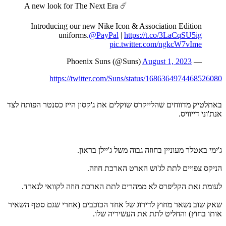
A new look for The Next Era ☄️
Introducing our new Nike Icon & Association Edition
uniforms.
@PayPal
|
https://t.co/3LaCqSU5ig
pic.twitter.com/ngkcW7vIme
August 1, 2023
— Phoenix Suns (@Suns)
https://twitter.com/Suns/status/1686364974468526080
באתלטיק מדווחים שהלייקרס שוקלים את ג'קסון הייז כסנטר הפותח לצד
אנת'וני דייוויס.
ג'ימי באטלר מעוניין בחוזה גבוה משל ג'יילן בראון.
הניקס צפויים לתת לג'וש הארט הארכת חוזה.
לעומת זאת הקליפרס לא ממהרים לתת הארכת חוזה לקוואי לנארד.
שאק שוב נשאר מחוץ לדירוג של אחד הכוכבים (אחרי שגם סטף השאיר
אותו בחוץ) והחליט לתת את העשיריה שלו.