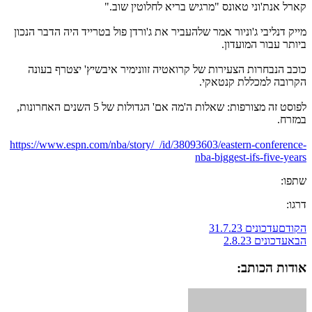
קארל אנת'וני טאונס "מרגיש בריא לחלוטין שוב."
מייק דנליבי ג'וניור אמר שלהעביר את ג'ורדן פול בטרייד היה הדבר הנכון
ביותר עבור המועדון.
כוכב הנבחרות הצעירות של קרואטיה זוונימיר איבשיץ' יצטרף בעונה
הקרובה למכללת קנטאקי.
לפוסט זה מצורפות: שאלות ה'מה אם' הגדולות של 5 השנים האחרונות,
במזרח.
https://www.espn.com/nba/story/_/id/38093603/eastern-conference-
nba-biggest-ifs-five-years
שתפו:
דרגו:
הקודם
עדכונים 31.7.23
הבא
עדכונים 2.8.23
אודות הכותב: