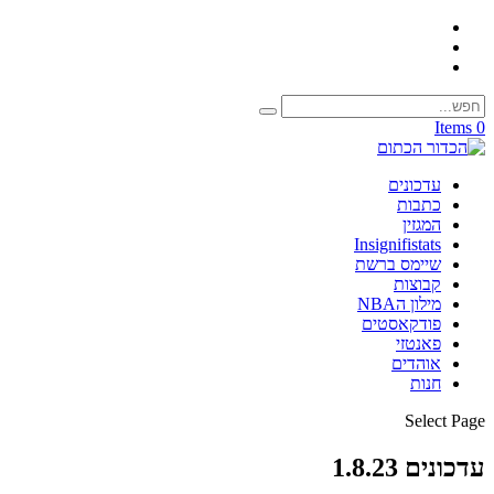
0 Items
עדכונים
כתבות
המגזין
Insignifistats
שיימס ברשת
קבוצות
מילון הNBA
פודקאסטים
פאנטזי
אוהדים
חנות
Select Page
עדכונים 1.8.23