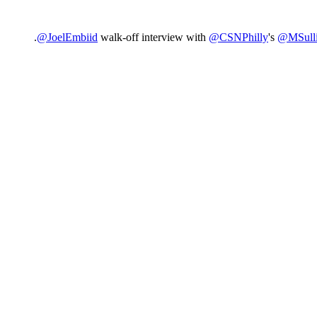
.
@JoelEmbiid
walk-off interview with
@CSNPhilly
's
@MSulli