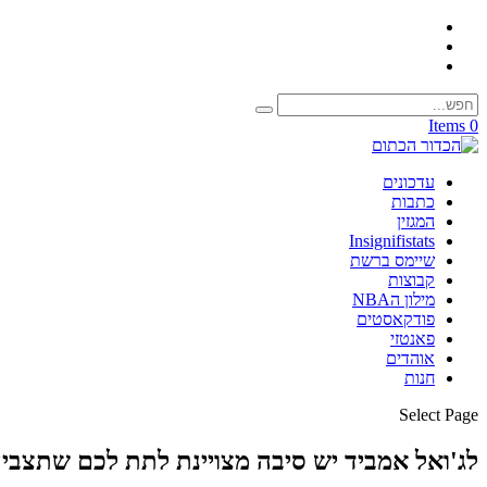
0 Items
עדכונים
כתבות
המגזין
Insignifistats
שיימס ברשת
קבוצות
מילון הNBA
פודקאסטים
פאנטזי
אוהדים
חנות
Select Page
לג'ואל אמביד יש סיבה מצויינת לתת לכם שתצבי