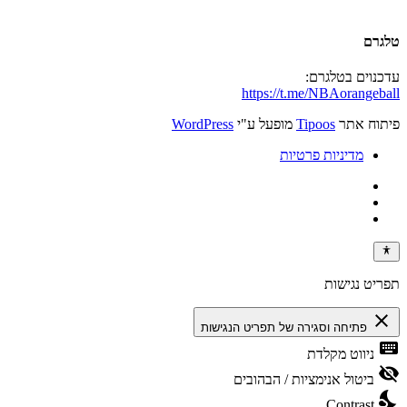
טלגרם
עדכנוים בטלגרם:
https://t.me/NBAorangeball
פיתוח אתר
Tipoos
מופעל ע"י
WordPress
מדיניות פרטיות
תפריט נגישות
close
פתיחה וסגירה של תפריט הנגישות
keyboard
ניווט מקלדת
visibility_off
ביטול אנימציות / הבהובים
nights_stay
Contrast