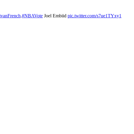
vanFrench
.
#NBAVote
Joel Embiid
pic.twitter.com/s7ue1TYxy1