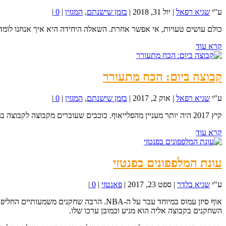
ע"י
שגיא רפאל
|
יול 31, 2018
|
בזמן שישנתם
,
המגזין
|
0
|
כולם עושים טעויות, אי אפשר אחרת. השאלה היחידה היא איך אנחנו לומדים מה
קרא עוד
קבוצה ביום: הכח מתעורר
ע"י
שגיא רפאל
|
אוק 2, 2017
|
בזמן שישנתם
,
המגזין
|
0
|
קיץ 2017 היה יותר מעניין מהפלייאוף. כוכבים שעוברים מקבוצה לקבוצה במגה טריידים, שחקנים חופשיים...
קרא עוד
עונת המלפפונים בפנטזי
ע"י
שגיא בלדר
|
ספט 23, 2017
|
פאנטזי
|
0
|
אוף סיזן עמוס במיוחד עבר על ה-NBA. הרב
השחקנים בקבוצה אליה הוא מגיע וכמובן ערכו שלו.