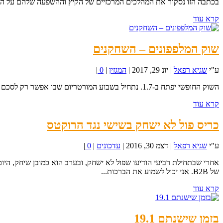
בכתבה הזו נסקור את המהלכים המרכזיים של הקיץ וההשפעה שלהם על הפנ
קרא עוד
שוק המלפפונים – השחקנים
ע"י
שגיא רפאל
|
יונ 29, 2017
|
המגזין
|
0
|
השוק החופשי יפתח ב-1.7. נתחיל בשבוע המורטריום שבו אפשר רק לסכם והחל מה-9.7 אפשר לחתום. אנחנו בכדור...
קרא עוד
כריס פול לא ישחק בשישי נגד הרוקטס
ע"י
שגיא רפאל
|
דצמ 30, 2016
|
עדכונים
|
0
|
אחרי שבתחילת רביעי הודיעו שפול לא ישחק, ובערב הוא כמובן שיחק, היום
של B2B. אני יכול לשמוע את הברכות...
קרא עוד
בזמן שישנתם 19.1