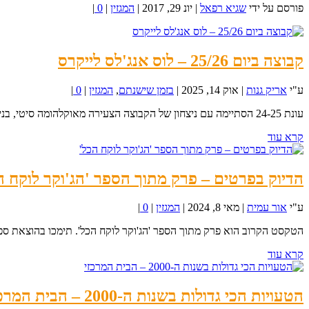
פורסם על ידי
שגיא רפאל
|
יונ 29, 2017
|
המגזין
|
0
|
קבוצה ביום 25/26 – לוס אנג'לס לייקרס
ע"י
אריק גנות
|
אוק 14, 2025
|
בזמן שישנתם
,
המגזין
|
0
|
עונת 24-25 הסתיימה עם ניצחון של הקבוצה הצעירה מאוקלהומה סיטי, בניצוחו של ה-MVP שיי...
קרא עוד
הדיוק בפרטים – פרק מתוך הספר 'הג'וקר לוקח ה
ע"י
אור עמית
|
מאי 8, 2024
|
המגזין
|
0
|
הטקסט הקרוב הוא פרק מתוך הספר 'הג'וקר לוקח הכל'. תימכו בהוצאת ספר סיפורי עונת 24
קרא עוד
הטעויות הכי גדולות בשנות ה-2000 – הבית המרכזי