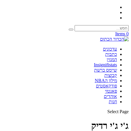
0 Items
עדכונים
כתבות
המגזין
Insignifistats
שיימס ברשת
קבוצות
מילון הNBA
פודקאסטים
פאנטזי
אוהדים
חנות
Select Page
ג'י ג'י רדיק