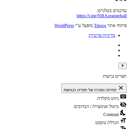
עדכנוים בטלגרם:
https://t.me/NBAorangeball
פיתוח אתר
Tipoos
מופעל ע"י
WordPress
מדיניות פרטיות
תפריט נגישות
close
פתיחה וסגירה של תפריט הנגישות
keyboard
ניווט מקלדת
visibility_off
ביטול אנימציות / הבהובים
nights_stay
Contrast
format_size
הגדלת טקסט
text_fields