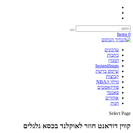
0 Items
עדכונים
כתבות
המגזין
Insignifistats
שיימס ברשת
קבוצות
מילון הNBA
פודקאסטים
פאנטזי
אוהדים
חנות
Select Page
קווין דוראנט חוזר לאוקלנד בכסא גלגלים