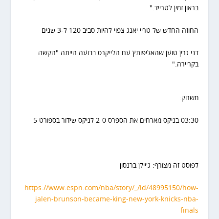
בראון זמין לטרייד."
החוזה החדש של טריי יאנג צפוי להיות סביב 120 ל-3 שנים
דני גרין טוען שהאליפותץ עם הלייקרס בבועה הייתה "הקשה
בקריירה."
משחק:
03:30 בניקס מארחים את הספרס 2-0 לניקס שידור בספורט 5
לפוסט זה מצורף: ג'יילן ברנסון
https://www.espn.com/nba/story/_/id/48995150/how-
jalen-brunson-became-king-new-york-knicks-nba-
finals