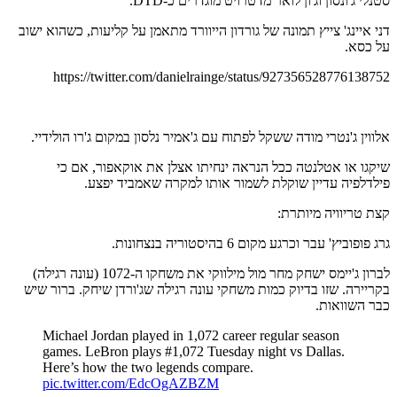
סטנלי ג'ונסון וג'ון לואר מדטרויט מוגדרים כ-DTD.
דני איינג' צייץ תמונה של גורדון הייוורד מתאמן על קליעות, כשהוא ישוב
על כסא.
https://twitter.com/danielrainge/status/927356528776138752
אלווין ג'נטרי מודה ששקל לפתוח עם ג'אמיר נלסון במקום ג'רו הולידיי.
שיקגו או אטלנטה ככל הנראה ינחיתו אצלן את אוקאפור, אם כי
פילדלפיה עדיין שוקלת לשמור אותו למקרה שאמביד יפצע.
קצת טריוויה מיותרת:
גרג פופוביץ' עבר וכרגע מקום 6 בהיסטוריה בנצחונות.
לברון ג'יימס ישחק מחר מול מילווקי את משחקו ה-1072 (עונה רגילה)
בקריירה. שזו בדיוק כמות משחקי עונה רגילה שג'ורדן שיחק. ברור שיש
כבר השוואות.
Michael Jordan played in 1,072 career regular season
games. LeBron plays #1,072 Tuesday night vs Dallas.
Here’s how the two legends compare.
pic.twitter.com/EdcOgAZBZM