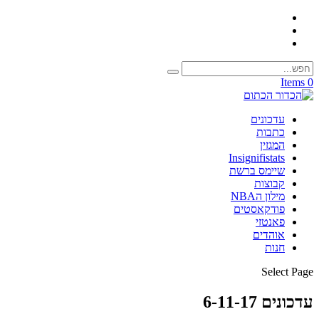
0 Items
עדכונים
כתבות
המגזין
Insignifistats
שיימס ברשת
קבוצות
מילון הNBA
פודקאסטים
פאנטזי
אוהדים
חנות
Select Page
עדכונים 6-11-17