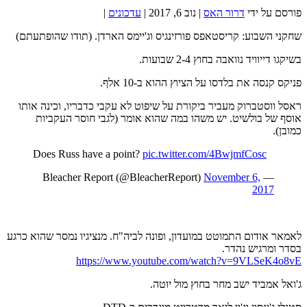
פורסם על ידי
דרור האס
|
נוב 6, 2017
|
עדכונים
|
שחקני השבוע: קריסטאפס פורזינגיס וג'יימס הארדן. (תודו שהופתעתם)
בשיקגו דייוויד נוואבה בחוץ 2-4 שבועות.
פניקס קנסה את בלדסו על הציוץ ההוא ב-10 אלף.
ראסל ווסטברוק מעביר ביקורת על שיפוט לא עקבי כדבריו, וכינה אותו
אוסף של בולשיט. יש משהו במה שהוא אומר (לגבי חוסר העקביות
כמובן).
Does Russ have a point?
pic.twitter.com/4BwjmfCosc
November 6,
— Bleacher Report (@BleacherReport)
2017
לאמאר אודום התמוטט במועדון, ופונה לביה"ח. מנציגיו נמסר שהוא כרגע
בסדר ומרגיש נהדר.
https://www.youtube.com/watch?v=9VLSeK4o8vE
ג'ואל אמביד ישב מחר בחוץ מול יוטה.