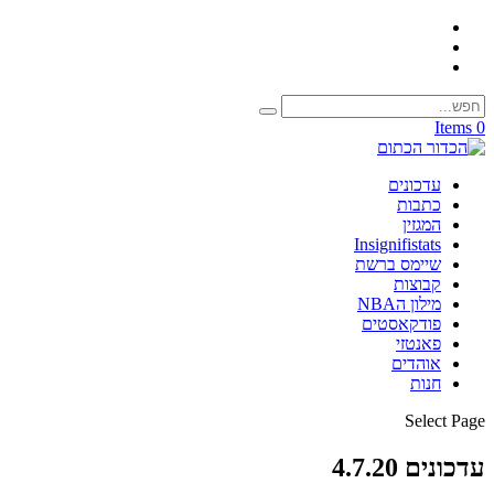
0 Items
עדכונים
כתבות
המגזין
Insignifistats
שיימס ברשת
קבוצות
מילון הNBA
פודקאסטים
פאנטזי
אוהדים
חנות
Select Page
עדכונים 4.7.20