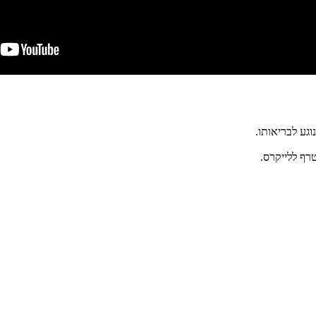
וגע לבריאותו.
רף ללייקרס.