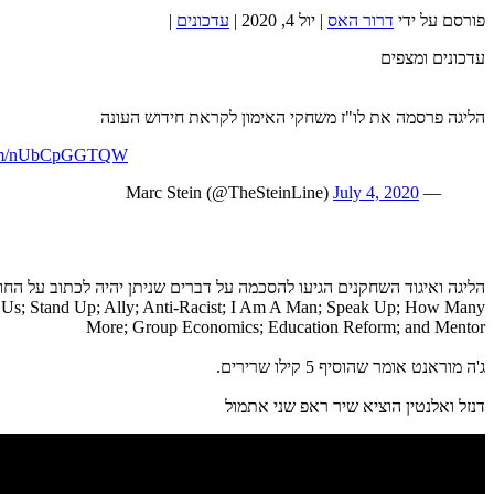
פורסם על ידי
דרור האס
|
יול 4, 2020
|
עדכונים
|
עדכונים ומצפים
הליגה פרסמה את לו"ז משחקי האימון לקראת חידוש העונה
.com/nUbCpGGTQW
July 4, 2020
— Marc Stein (@TheSteinLine)
to Us; Stand Up; Ally; Anti-Racist; I Am A Man; Speak Up; How Many
More; Group Economics; Education Reform; and Mentor
ג'ה מוראנט אומר שהוסיף 5 קילו שרירים.
דנזל ואלנטין הוציא שיר ראפ שני אתמול