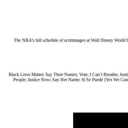
The NBA’s full schedule of scrimmages at Walt Disney World b
Black Lives Matter; Say Their Names; Vote; I Can’t Breathe; Justice; Peace; Equality; Freedom; Enough; Power to
People; Justice Now; Say Her Name; Sí Se Puede (Yes We Can)