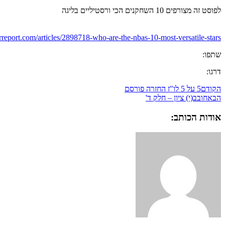
לפוסט זה מצורפים 10 השחקנים הכי ורסטיליים בליגה
erreport.com/articles/2898718-who-are-the-nbas-10-most-versatile-stars
שתפו:
דרגו:
הקודם
5 על 5 לו"ז החזרה פורסם
הבא
חובב(י) ציון – חלק ד'
אודות הכותב: