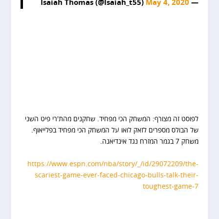
May 4, 2020
— Isaiah Thomas (@Isaiah_t55)
לפוסט זה מצורף: המשחק הכי מפחיד. שחקנים מהת'רי פיט השני
של הבולס מספרים לזאק לואו על המשחק הכי מפחיד בפלייאוף.
משחק 7 בגמר המזרח נגד אינדיאנה.
https://www.espn.com/nba/story/_/id/29072209/the-
scariest-game-ever-faced-chicago-bulls-talk-their-
toughest-game-7