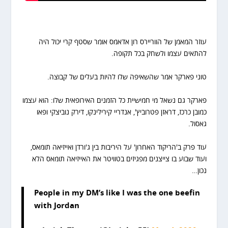
עוזר המאמן של הווריירס רון אדאמס אומר שסטף קרי יכול היה
להתאים עצמו ולשחק בכל תקופה.
טוני פארקר אמר שהשאיפה שלו להיות בעלים של קבוצה.
פארקר גם נשאל מי חמישיית כל הזמנים האירופאית שלו: הוא עצמו
כמובן כרכז, דראזן פטרוביץ', אנדריי קירילינקו, דירק נוביצקי ופאו
גאסול.
עוד פרק ב'הריקוד האחרון' על היריבות בין ג'ורדן ואייזיאה תומאס,
ועוד שבוע בו צייצנים מפגיזים בטוויטר את האייזיאה תומאס הלא
נכון…
People in my DM’s like I was the one beefin
with Jordan