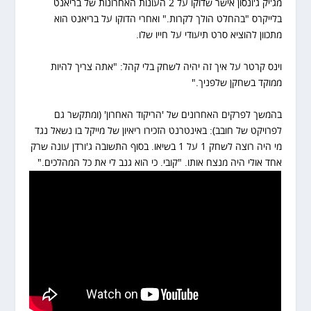
מג'יק ג'ונסון אישר שדוקו על 2 העונות האחרונות של בריאנט
בלייקרס "בהחלט הולך לקרות." ואחרי הדוקו על בריאנט הוא
מתכוון להוציא סרט תיעודי על חייו שלו.
וינס קרטר על איך זה יהיה לשחק בלי קהל: "אתה צריך להיות
ממוקד בשחקן שלפניך."
בהמשך לפרקים האחרונים של 'הריקוד האחרון' (ומתקשר גם
לפרויקט של חובב): באינטרנט הזכירו ריאיון של מייקל בו נשאל נגד
מי היה רוצה לשחק 1 על 1 בשיאו. בסוף התשובה ג'ורדן עונה שרק
אחד אולי היה מנצח אותו. "קובי. כי הוא גנב לי את כל המהלכים."