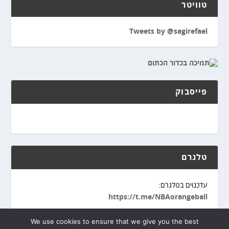
טוויטר
Tweets by @sagirefael
פייסבוק
טלגרם
עדכנוים בטלגרם:
https://t.me/NBAorangeball
We use cookies to ensure that we give you the best