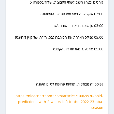
לוהטים ונצחון חשוב לשתי הקבוצות. שידור בספורט 5
03:00 אוקלהומה־סיטי מארחת את הפיסטונס
03:00 סן אנטוניו מארחת את הג'אז
05:00 פניקס מארחת את הטימברוולבס. חזרתו של קווין דוראנט!
05:00 פורטלנד מארחת את הקינגס
לפוסט זה מצורפות: תחזיות פרועות לסיום העונה
https://bleacherreport.com/articles/10069930-bold-
predictions-with-2-weeks-left-in-the-2022-23-nba-
season