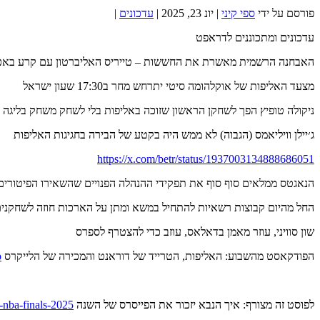
פורסם על ידי
ספי קיני
|
יונ 23, 2025
|
עדכונים
|
עדכונים ומתכוננים לדראפט
האבחנה הרשמית מאשרת את החששות – טייריס האליברטון עם קרע באכי
מצעד האליפות של אוקלהומה סיטי יתרחש מחר ב17:30 שעון ישראל
ניקולה טופיץ הפך לשחקן הראשון שזוכה באליפות בלי לשחק משחק בליגה
ג׳יילן וויליאמס (הגבוה) לא ממש היה בקטע של הבירה בחגיגות האליפות
https://x.com/betr/status/1937003134888686051
הנאגטס ממלאים סוף סוף את תפקידי ההנהלה הפנויים שהשאירו הפיטורים של ק
החל מהיום קבוצות רשאיות להתחיל במשא ומתן על הארכות חוזה לשחקני
שון סוויני, עוזר מאמן בדאלאס, עוזב כדי להצטרף לספרס
הפודקאסט מהשבוע: האליפות, הטרייד של דוראנט והמכירה של הלייקרס
/
לפוסט זה מצורף: איך הנבא יזכור את הפייסרס של השנה
-nba-finals-2025