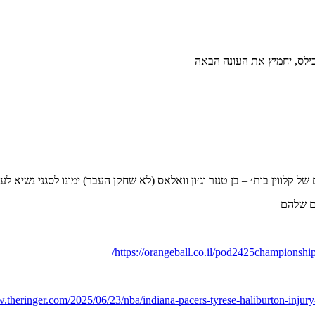
לס, יחמיץ את העונה הבאה
לווין בות׳ – בן טנזר וג׳ון וואלאס (לא שחקן העבר) ימונו לסגני נשיא לענ
ם שלהם
https://orangeball.co.il/pod2425championship
w.theringer.com/2025/06/23/nba/indiana-pacers-tyrese-haliburton-injury