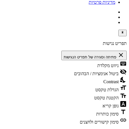
מדיניות פרטיות
תפריט נגישות
close
פתיחה וסגירה של תפריט הנגישות
keyboard
ניווט מקלדת
visibility_off
ביטול אנימציות / הבהובים
nights_stay
Contrast
format_size
הגדלת טקסט
text_fields
הקטנת טקסט
font_download
גופן קריא
title
סימון כותרות
link
סימון קישורים ולחצנים