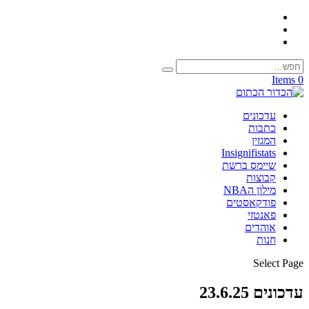
0 Items
עדכונים
כתבות
המגזין
Insignifistats
שיימס ברשת
קבוצות
מילון הNBA
פודקאסטים
פאנטזי
אוהדים
חנות
Select Page
עדכונים 23.6.25