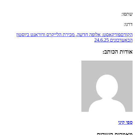
שתפו:
דרגו:
הקודם
פודקאסט: אלופה חדשה, מכירת הלייקרס ודוראנט ביוסטון
הבא
עדכונים 24.6.25
אודות הכותב:
ספי קיני
מאמרים קשורים