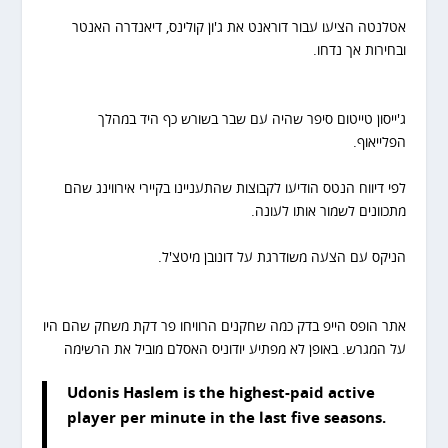
אטלנטה הציעו עבור דוראנט את ג'ון קולינס, דיאנדרה האנטר
ובחירות אך נדחו.
ג'ייסון טייטום סיפר שהיה עם שבר בשורש כף היד במהלך
הפלייאוף.
לפי דיווח הנטס הודיעו לקבוצות שהתעניינו בקיירי אירווינג שהם
מתכוונים לשמור אותו לעונה.
הניקס עם הצעה משודרגת על דונובן מיטצ'ל.
אתר הופס הייפ בדק כמה שחקנים הרוויחו פר דקת משחק שהם היו
על המגרש. באופן לא מפתיע יודוניס האסלם מוביל את הרשימה
Udonis Haslem is the highest-paid active
player per minute in the last five seasons.