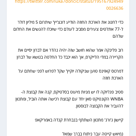
https://twitter.com/luka7doncic/status/195167924949
0026636
כדי לחגוג את הארכת החוזה הודיע דונצ'יץ' שיתרום 5 מיליון דולר
ל-77 אתלטים צעירים מסביב לעולם כדי שיוכלו להגשים את החלום
שלהם
רוב פלינקה אמר שהוא חושב שזה יהיה נהדר אם לברון יסיים את
הקריירה במדי הלייקרס, אך הוא יכבד כל החלטה בנושא של לברון
דמרכוס קאזינס טוען שניקולה יוקיץ' שקל לפרוש לפני שחתם על
הארכת חוזה
סטיב פגליוקה לו יש מניות מיעוט בסלטיקס, קנה את קבוצת ה-
WNBA הקונטיקט סאן יחד עם קבוצת רכישה אותה הוביל, ומתכוון
להעביר את הקבוצה לבוסטון.
קיישון ג'ורג' מתכוון השתתף בנבחרת קנדה באמריקאפ
נמיאש קייטה עבר ניתוח בברך שמאל