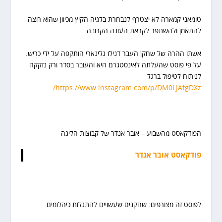
טומאני קמארה לא יצטרף לנבחרת בלגיה הקיץ מכיוון שהוא רוצה
להתאמן ולהשתפר לקראת העונה הקרובה
אשתו ההרה של שחקן העבר דנילו גלינארי הותקפה על ידי כריש.
על פי פוסט שהעלתה לאינסטגרם היא והעובר בסדר ורק נזקקה
לניתוח לטיפול ברגל
https://www.instagram.com/p/DM0LJAfgDXz/
הפודקאסט מהשבוע – אובר אנדר של קבוצות הליגה
פודקאסט אובר אנדר
לפוסט זה מצורפים: שחקנים שעשויים להתגלות כיהלומים