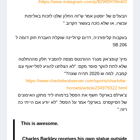
https://www.instagram.com/p/B2W0HYllm6O/
הבעלים של יוסטון אמר ש"זה החלון שלנו לזכות באליפות
עכשיו, או שלא נזכה בעשור הקרוב."
בעקבות קליפורניה, דרום קרוליינה שוקלת העברת חוק דומה ל
SB 206
מיץ' קופצ'אק מנג'ר ההורנטס מנסה להסביר חלק מההחלטה
שלא לתת לווקר סופר מקס: "לא הצלחנו להגיע לפלייאוף עם
קמבה, למה ש-2020 תהיה שונה?"
https://www.charlotteobserver.com/sports/charlotte-
hornets/article234979322.html
צ'ארלס בארקלי חשף את הפסל בדמותו ליד מתקן האימונים
של הסיקסרס. בארקלי אמר על הפסל: "לא יודע אם הייתי כה
רזה."
This is awesome.
Charles Barkley receives his own statue outside