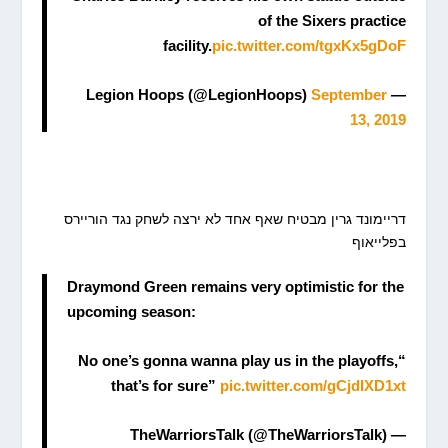
of the Sixers practice
facility.
pic.twitter.com/tgxKx5gDoF
September
— Legion Hoops (@LegionHoops)
13, 2019
דריימונד גרין מבטיח שאף אחד לא ירצה לשחק נגד הוריירס
בפלייאוף
Draymond Green remains very optimistic for the
upcoming season:
“No one’s gonna wanna play us in the playoffs,
that’s for sure”
pic.twitter.com/gCjdIXD1xt
— TheWarriorsTalk (@TheWarriorsTalk)