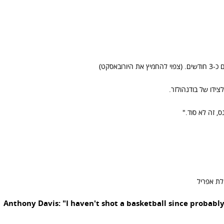
באסקט)
צידו של בודנהולזר.
נס, זה לא סוד."
ילת אפריל
Anthony Davis: "I haven't shot a basketball since probably