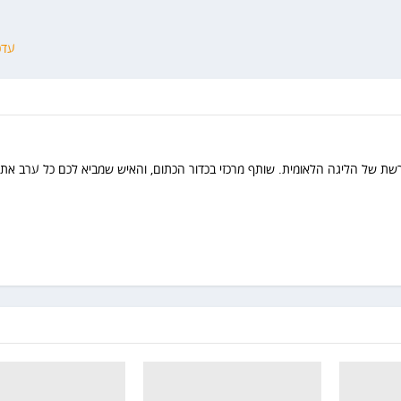
עדכוני
רשת של הליגה הלאומית. שותף מרכזי בכדור הכתום, והאיש שמביא לכם כל ערב את 