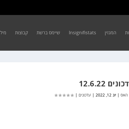
ת
המגזין
Insignifistats
שיימס ברשת
קבוצות
מילון 
ונים 12.6.22
 האס
|
יונ 12, 2022
|
עדכונים
|