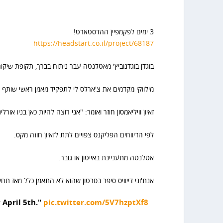
3 ימים לפקמפיין ההדסטארט!
https://headstart.co.il/project/68187
בוגדן בוגדנוביץ' מאטלנטה עבר ניתוח בברך, תקופת שיקום כ-3 חודשים. (צפוי להחמיץ את היורו
מילווקי מקדמים את צ'ארלס לי לתפקיד מאמן ראשי שותף ל
זאיון וויליאמסון חוזר ואומר: "אני רוצה להיות כאן בניו אורלי
לפי הדיווחים הפליקנס צפויים לתת לזאיון חוזה מקס.
אטלנטה מתעניינת באייטון או גובר.
אנת'וני דייוויס סיפר בסרטון שהוא לא התאמן כלל מאז תח
 April 5th."
pic.twitter.com/5V7hzptXf8