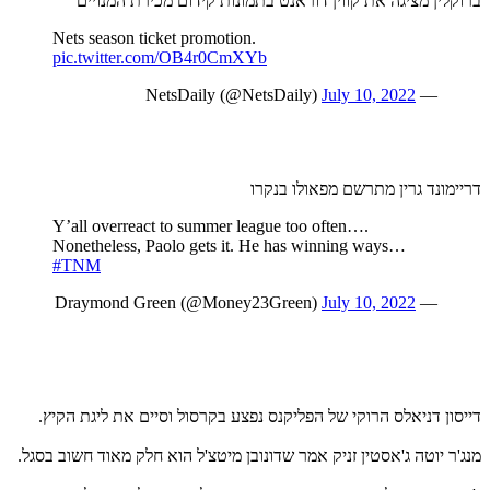
ברוקלין מציגה את קווין דוראנט בתמונות קידום מכירת המנויים
Nets season ticket promotion.
pic.twitter.com/OB4r0CmXYb
July 10, 2022
— NetsDaily (@NetsDaily)
דריימונד גרין מתרשם מפאולו בנקרו
Y’all overreact to summer league too often….
Nonetheless, Paolo gets it. He has winning ways…
#TNM
July 10, 2022
— Draymond Green (@Money23Green)
דייסון דניאלס הרוקי של הפליקנס נפצע בקרסול וסיים את ליגת הקיץ.
מנג'ר יוטה ג'אסטין זניק אמר שדונובן מיטצ'ל הוא חלק מאוד חשוב בסגל.