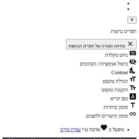
תפריט נגישות
close
פתיחה וסגירה של תפריט הנגישות
keyboard
ניווט מקלדת
visibility_off
ביטול אנימציות / הבהובים
nights_stay
Contrast
format_size
הגדלת טקסט
text_fields
הקטנת טקסט
font_download
גופן קריא
title
סימון כותרות
link
סימון קישורים ולחצנים
favorite
מופעל ב
אהבה
ע״י
עמית מורנו