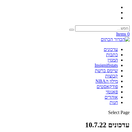
0 Items
עדכונים
כתבות
המגזין
Insignifistats
שיימס ברשת
קבוצות
מילון הNBA
פודקאסטים
פאנטזי
אוהדים
חנות
Select Page
עדכונים 10.7.22