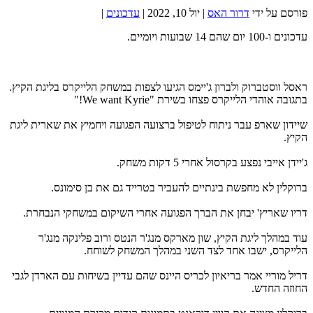
פורסם על ידי
דרור האס
|
יול 10, 2022
|
עדכונים
|
עדכונים ו-100 יום שהם 14 שבועות ויומיים.
ראסל ווסטברוק ולברון ג'יימס הגיעו לצפות במשחק הלייקרס בליגת הקיץ.
בתגובה אוהדי הלייקרס פצחו בשירת "We want Kyrie!"
שיידון שארפ עבר ניתוח לטיפול ברצועה הפגועה ויחמיץ את שארית ליגת
הקיץ.
ג'יידן אייבי נפצע בקרסול אחרי 5 דקות משחק.
ברוקלין לא מחפשת בינתיים להעביר בטרייד גם את בן סימונס.
דריו שאריץ' יבחן את הברך הפגועה אחרי השיקום במשחקי הנבחרת.
עוד במהלך ליגת הקיץ, שון מארקס מנג'ר הנטס ורוב פלינקה מנג'ר
הלייקרס, ישבו אחד לצד השני במהלך המשחק לשוחח.
דריל מוריי אמר בריאיון לכריס היינס שהם עדיין בשיחות עם הארדן לגבי
החוזה החדש.