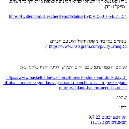
ג'רי ווסט נשאל מי השחקן שהוא הכי נהנה לצפות בו לאורך כל השנים:
"מייקל ג'ורדן."
https://twitter.com/BleacherReport/status/1545915601654321154
בינתיים בסרביה ניקולה יוקיץ' חוגג עם חברים
https://www.instagram.com/p/CfyLrheqRd_/
לפוסט זה מצורפים: כוכבי היום השלישי לליגת הקיץ בלאס וגאס
https://www.basketballnews.com/stories/10-studs-and-duds-day-3-
of-nba-summer-league-las-vegas-paolo-banchero-isaiah-joe-keegan-
murray-dalano-banton-neemias-queta
שתפו:
דרגו:
הקודם
עדכונים 9.7.22
הבא
עדכונים 11.7.22