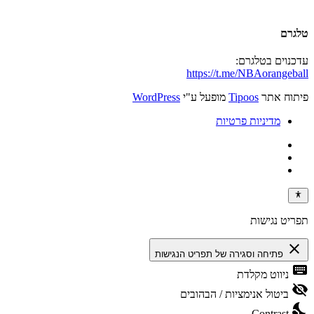
טלגרם
עדכנוים בטלגרם:
https://t.me/NBAorangeball
פיתוח אתר
Tipoos
מופעל ע"י
WordPress
מדיניות פרטיות
תפריט נגישות
close
פתיחה וסגירה של תפריט הנגישות
keyboard
ניווט מקלדת
visibility_off
ביטול אנימציות / הבהובים
nights_stay
Contrast