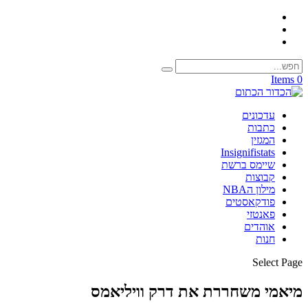
0 Items
עדכונים
כתבות
המגזין
Insignifistats
שיימס ברשת
קבוצות
מילון הNBA
פודקאסטים
פאנטזי
אוהדים
חנות
Select Page
מיאמי משחררת את דרק וויליאמס