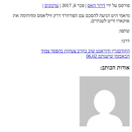
פורסם על ידי
דרור האס
|
פבר 6, 2017
|
עדכונים
|
מיאמי היט הגיעה להסכם עם הפורוורד דרק וויליאמס ומחתימה את
אוקארו ווייט לשנתיים.
שתפו:
דרגו:
הקודם
גרין ודוראנט שוב בקרב צעקות בהפסד צמוד
הבא
בזמן שישנתם 06.02
אודות הכותב: