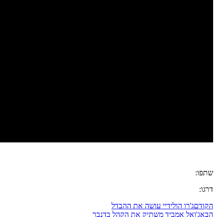
שתפו:
דרגו:
הקודם
ג'רו הולידיי עושה את ההבדל
הבא
ג'ואל אמביד משתיק את הקהל בדנבר