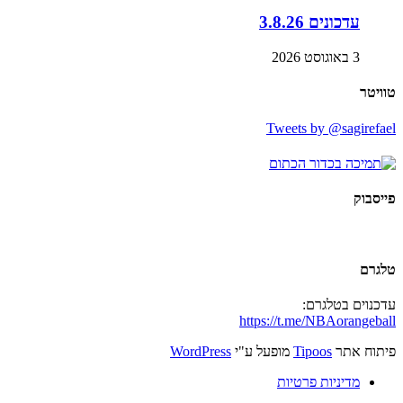
עדכונים 3.8.26
3 באוגוסט 2026
טוויטר
Tweets by @sagirefael
פייסבוק
טלגרם
עדכנוים בטלגרם:
https://t.me/NBAorangeball
פיתוח אתר
Tipoos
מופעל ע"י
WordPress
מדיניות פרטיות