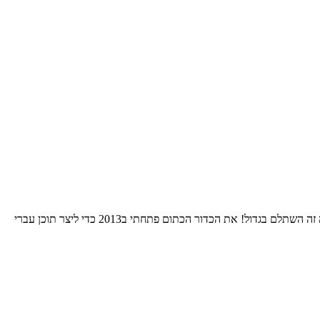
התחלתי את הרומן שלי עם הNBA אי שם בסוף שנות השמונים. בחרתי לאהוד את גולדן סטייט כי רציתי להיות מיוחד. 24 שנות סבל אחרי אותה בחירה זה השתלם בגדול! את הכדור הכתום פתחתי ב2013 כדי ליצר תוכן עברי