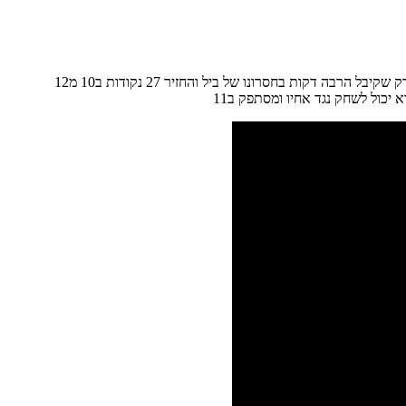
הוויזארדס מנצחים את הנטס 118-95 (מותר לנו כותרת אחת של משחקי מילים מטופשים) בעזרת 19 ו14 אסיסטים של ג'ון וול. מי שהפתיע הוא טריי בורק שקיבל הרבה דקות בחסרונו של ביל והחזיר 27 נקודות ב10 מ12