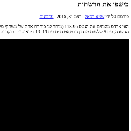
כישפו את הרשתות
פורסם על ידי
שגיא רפאל
|
דצמ 31, 2016
|
עדכונים
|
מהשדה, עם 5 שלשות.מרסין גורטאט סיים עם 19 ו13 ריבאונדים. בוקר והוליס-ג'פרסון הובילו את הנטס עם 16 כל אחד. ברוק לופז מגלה שלא כל יום הוא יכול לשחק נגד אחיו ומסתפק ב11