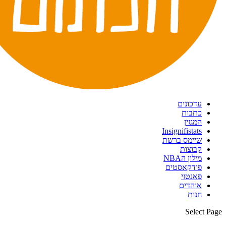
עדכונים
כתבות
המגזין
Insignifistats
שיימס ברשת
קבוצות
מילון הNBA
פודקאסטים
פאנטזי
אוהדים
חנות
Select Page