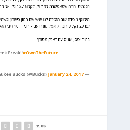
הגנתית ירודה שמאפשרת למילווקי לקלוע 127 נק' אל מול 114 של יוסטון.
עם 28 נק', 8 ריב', 7 אס', מונרו עם 17 נק' ו 10 ריב' מהספסל ודלבדובה עם 16 נק' ו 7 אס'.
בהיילייטס, יאניס עם דאנק מטורף:
eek Freak!!
#OwnTheFuture
January 24, 2017
— Milwaukee Bucks (@Bucks)
שתפו: