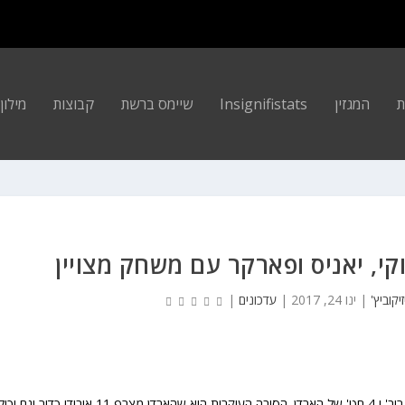
ת
המגזין
Insignifistats
שיימס ברשת
קבוצות
מילון ה
וקי, יאניס ופארקר עם משחק מצויין
זיקוביץ'
|
ינו 24, 2017
|
עדכונים
|
יוסטון מפסידה הלילה למילווקי למרות 26 נק', 12 אס', 9 ריב' ו 4 חט' של הארדן. הסיבה העיקרית היא שהארדן מצרף 11 איבודי כד