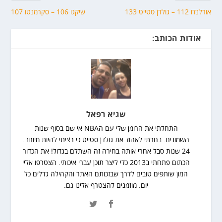
אורלנדו 112 – גולדן סטייט 133
שיקגו 106 – סקרמנטו 107
אודות הכותב:
שגיא רפאל
התחלתי את הרומן שלי עם הNBA אי שם בסוף שנות
השמונים. בחרתי לאהוד את גולדן סטייט כי רציתי להיות מיוחד.
24 שנות סבל אחרי אותה בחירה זה השתלם בגדול! את הכדור
הכתום פתחתי ב2013 כדי ליצר תוכן עברי איכותי. הצטרפו אליי
המון שותפים טובים לדרך שבזכותם האתר והקהילה גדלים כל
יום. מוזמנים להצטרף אלינו גם.