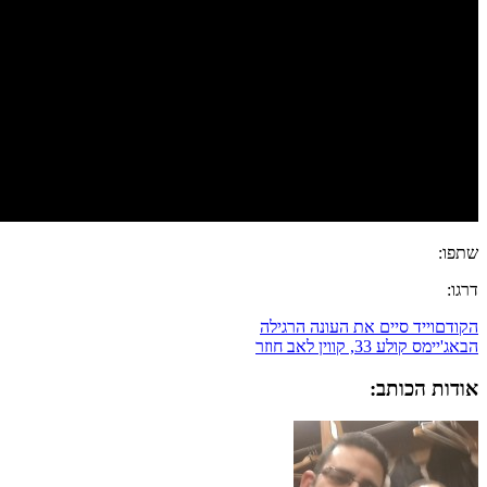
שתפו:
דרגו:
הקודם
וייד סיים את העונה הרגילה
הבא
ג'יימס קולע 33, קווין לאב חוזר
אודות הכותב: