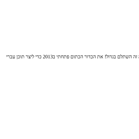
התחלתי את הרומן שלי עם הNBA אי שם בסוף שנות השמונים. בחרתי לאהוד את גולדן סטייט כי רציתי להיות מיוחד. 24 שנות סבל אחרי אותה בחירה זה השתלם בגדול! את הכדור הכתום פתחתי ב2013 כדי ליצר תוכן עברי