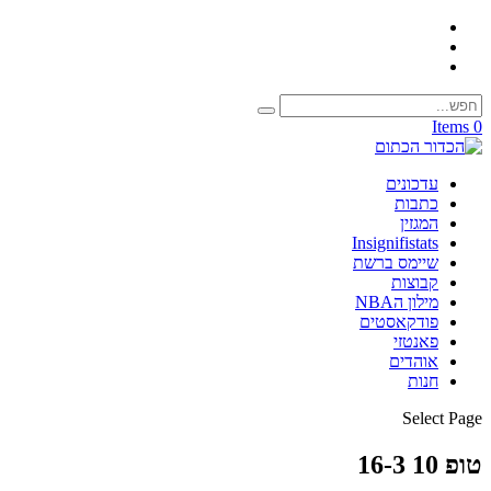
0 Items
עדכונים
כתבות
המגזין
Insignifistats
שיימס ברשת
קבוצות
מילון הNBA
פודקאסטים
פאנטזי
אוהדים
חנות
Select Page
טופ 10 16-3