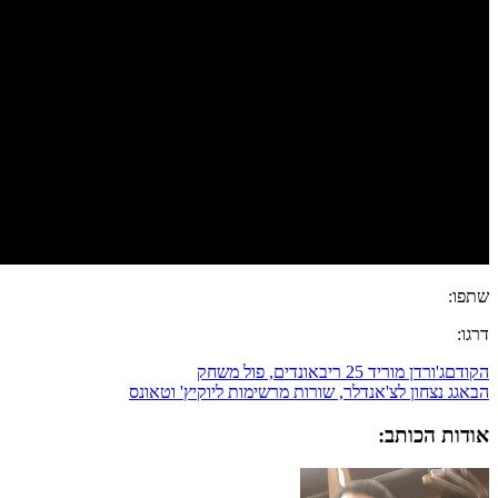
שתפו:
דרגו:
הקודם
ג'ורדן מוריד 25 ריבאונדים, פול משחק
הבא
גג נצחון לצ'אנדלר, שורות מרשימות ליוקיץ' וטאונס
אודות הכותב: