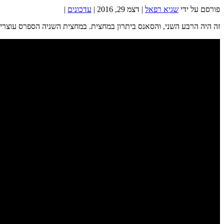
פורסם על ידי
שגיא רפאל
|
דצמ 29, 2016
|
עדכונים
|
זה היה הרבע השני, והסאנס ביתרון במחצית. במחצית השניה הספרס עוצרים אותם על 34 נקודות בסך הכל (2 רבעים) ומנצחים 119-98. אולדריג' הוביל את סן אנטוניו עם 27. טי ג'י 