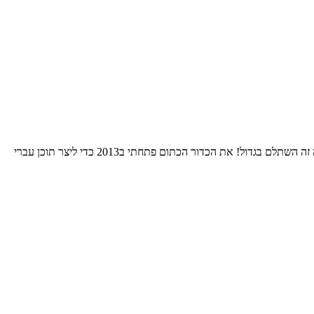
התחלתי את הרומן שלי עם הNBA אי שם בסוף שנות השמונים. בחרתי לאהוד את גולדן סטייט כי רציתי להיות מיוחד. 24 שנות סבל אחרי אותה בחירה זה השתלם בגדול! את הכדור הכתום פתחתי ב2013 כדי ליצר תוכן עברי