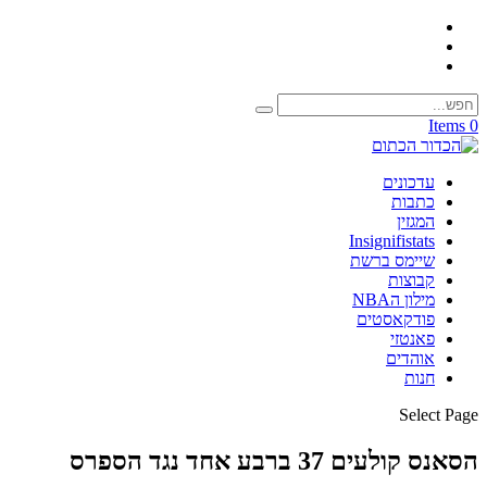
0 Items
עדכונים
כתבות
המגזין
Insignifistats
שיימס ברשת
קבוצות
מילון הNBA
פודקאסטים
פאנטזי
אוהדים
חנות
Select Page
הסאנס קולעים 37 ברבע אחד נגד הספרס