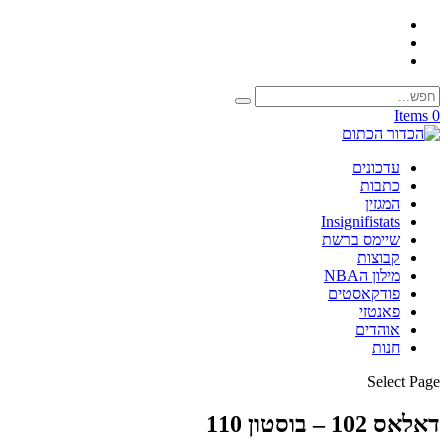
0 Items
עדכונים
כתבות
המגזין
Insignifistats
שיימס ברשת
קבוצות
מילון הNBA
פודקאסטים
פאנטזי
אוהדים
חנות
Select Page
דאלאס 102 – בוסטון 110