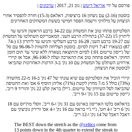
פורסם על ידי
אריאל דיטש
|
נוב 21, 2017
|
עדכונים
|
בוסטון (2-16) עם ניצחון 16 ברציפות, דאלאס (15-3) חזרה להפסיד אחרי
הניצחון על מילווקי ורשמה הפסד חמישי בששת המשחקים האחרונים
הסלטיקס פתחו טוב את המשחק עם 34-22 ברבע הראשון והגיעו עד
ליתרון 15 (37-22) בתחילת הרבע השני, המאבריקס השתלטו על המשחק
עם 19-27 ברבע השני, 16-28 ברבע השלישי והגיעו עד ליתרון 13 (74-
87) כנשארו 7:47 דקות לסיום. בוסטון הצליחה להשוות ל-96-96 עם סל
של ג'ייסון טייטום 1:01 לסיום והתוצאה נשארה ללא שינוי עד תום הזמן
החוקי. דאלאס פתחה טוב את ההארכה ועלה ל-96-100, אבל אז קיירי
אירווינג השתלט על המשחק עם 10 נק' ב-3 הדקות האחרונות שהביאו
לבוסטון את הניצחון.
קיירי הוביל את הסלטיקס עם שיא עונתי של 47 נק' ב-16 מ-22 מהשדה
(73%) כולל 5 מ-7 מחוץ לקשת (71%) אליהן הוסיף 6 אס' ואת החטיפה
שהביאה לסל השיוויון של טייטום. ג'יילן בראון קלע 22 נק' והוריד 9 ריב',
ג'ייסון טייטום עם 15 נק' ו-9 ריב'.
בדאלאס בלטו האריסון בארנס עם 31 נק' ו-6 ריב', ווסלי מת'יוס עם 18
נק' 6 ריב' ו-4 חט', ג'יי ג'יי בראה עם 16 נק' ו-4 אס' ודירק נוביצקי עם
דאבל דאבל של 14 נק' ו-12 ריב'.
The BEST down the stretch as the
@celtics
come from
13 points down in the 4th quarter to extend the streak to