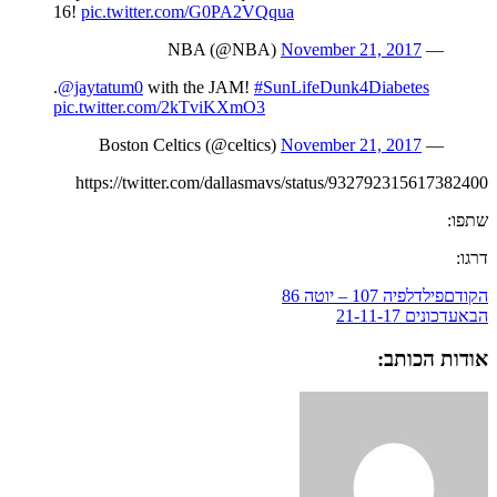
16!
pic.twitter.com/G0PA2VQqua
November 21, 2017
— NBA (@NBA)
.
@jaytatum0
with the JAM!
#SunLifeDunk4Diabetes
pic.twitter.com/2kTviKXmO3
November 21, 2017
— Boston Celtics (@celtics)
https://twitter.com/dallasmavs/status/932792315617382400
שתפו:
דרגו:
הקודם
פילדלפיה 107 – יוטה 86
הבא
עדכונים 21-11-17
אודות הכותב: