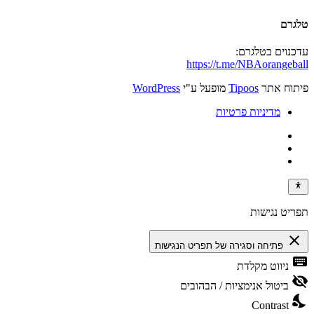
טלגרם
עדכנוים בטלגרם:
https://t.me/NBAorangeball
פיתוח אתר
Tipoos
מופעל ע"י
WordPress
מדיניות פרטיות
תפריט נגישות
close
פתיחה וסגירה של תפריט הנגישות
keyboard
ניווט מקלדת
visibility_off
ביטול אנימציות / הבהובים
nights_stay
Contrast