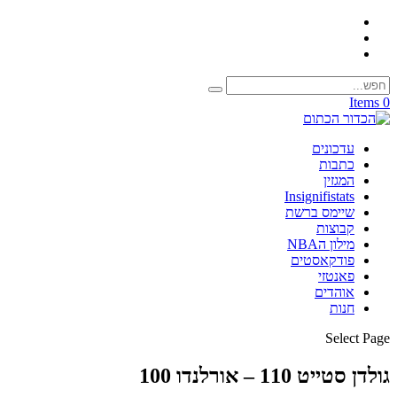
0 Items
עדכונים
כתבות
המגזין
Insignifistats
שיימס ברשת
קבוצות
מילון הNBA
פודקאסטים
פאנטזי
אוהדים
חנות
Select Page
גולדן סטייט 110 – אורלנדו 100