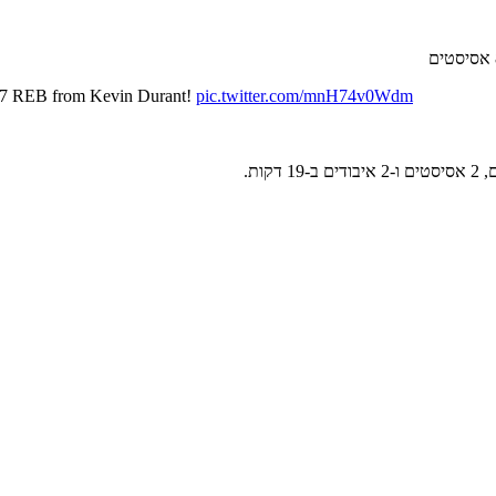
& 7 REB from Kevin Durant!
pic.twitter.com/mnH74v0Wdm