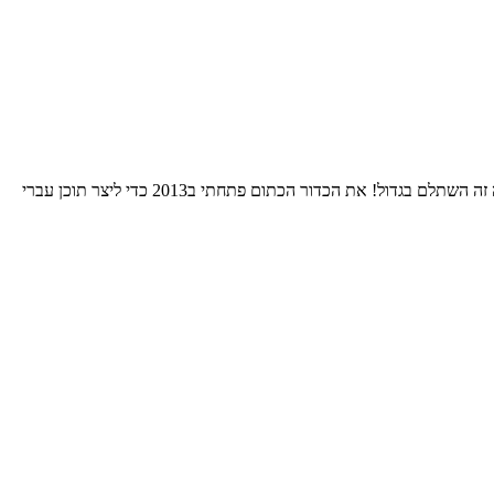
התחלתי את הרומן שלי עם הNBA אי שם בסוף שנות השמונים. בחרתי לאהוד את גולדן סטייט כי רציתי להיות מיוחד. 24 שנות סבל אחרי אותה בחירה זה השתלם בגדול! את הכדור הכתום פתחתי ב2013 כדי ליצר תוכן עברי