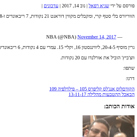
פורסם על ידי
שגיא רפאל
|
נוב 14, 2017
|
עדכונים
|
הווריורס בלי סטף קרי, ומקבלים מקווין דוראנט 21 נקודות, 7 ריבאונדים ו-8 אסיסטים
November 14, 2017
— NBA (@NBA)
גרין מוסיף 20-4-5, ליווינגסטון 16, וקליי 15. עמרי עם 4 נקודות, 6 ריבאונדים, 2 אסיסטים ו-2 איבודים ב-19 דקות.
ווצ'ביץ' הוביל את אורלנדו עם 20 נקודות.
שתפו:
דרגו:
הקודם
לוס אנג'לס קליפרס 105 – פילדלפיה 109
הבא
כל ההטבעות מהלילה 13-11-17
אודות הכותב: