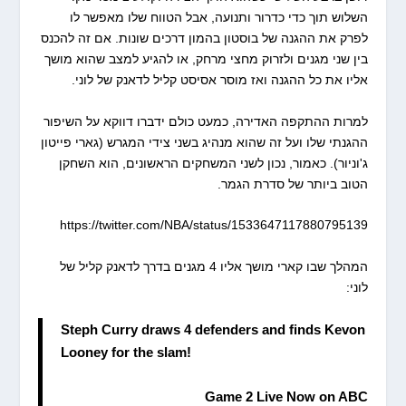
השלוש תוך כדי כדרור ותנועה, אבל הטווח שלו מאפשר לו
לפרק את ההגנה של בוסטון בהמון דרכים שונות. אם זה להכנס
בין שני מגנים ולזרוק מחצי מרחק, או להגיע למצב שהוא מושך
אליו את כל ההגנה ואז מוסר אסיסט קליל לדאנק של לוני.
למרות ההתקפה האדירה, כמעט כולם ידברו דווקא על השיפור
ההגנתי שלו ועל זה שהוא מנהיג בשני צידי המגרש (גארי פייטון
ג'וניור). כאמור, נכון לשני המשחקים הראשונים, הוא השחקן
הטוב ביותר של סדרת הגמר.
https://twitter.com/NBA/status/1533647117880795139
המהלך שבו קארי מושך אליו 4 מגנים בדרך לדאנק קליל של
לוני:
Steph Curry draws 4 defenders and finds Kevon
Looney for the slam!
Game 2 Live Now on ABC