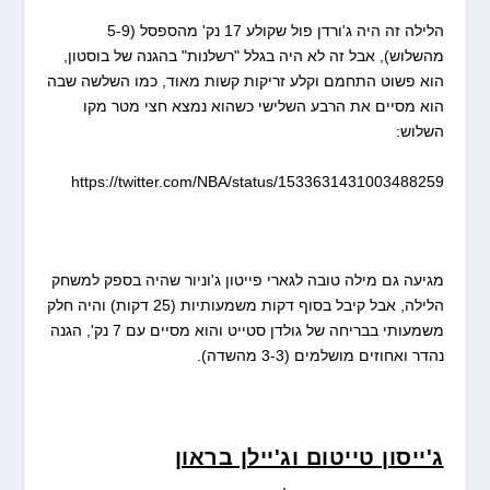
הלילה זה היה ג'ורדן פול שקולע 17 נק' מהספסל (5-9
מהשלוש), אבל זה לא היה בגלל "רשלנות" בהגנה של בוסטון,
הוא פשוט התחמם וקלע זריקות קשות מאוד, כמו השלשה שבה
הוא מסיים את הרבע השלישי כשהוא נמצא חצי מטר מקו
השלוש:
https://twitter.com/NBA/status/1533631431003488259
מגיעה גם מילה טובה לגארי פייטון ג'וניור שהיה בספק למשחק
הלילה, אבל קיבל בסוף דקות משמעותיות (25 דקות) והיה חלק
משמעותי בבריחה של גולדן סטייט והוא מסיים עם 7 נק', הגנה
נהדר ואחוזים מושלמים (3-3 מהשדה).
ג'ייסון טייטום וג'יילן בראון