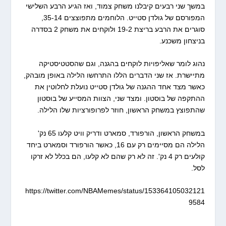
במשך שני רבעים קיבלנו משחק צמוד, ואז הגיע הרבע השלישי
המפורסם של גולדן סטייט. הלוחמים מתפוצצים 35-14,
סוגרים את הרבע בריצת 19-2 ולוקחים את משחק 2 בסדרה
בניצחון משכנע.
נהוג לומר שאליפויות לוקחים בהגנה, וגם שהסטטיסטיקה
מתיישרת. אז שני הדברים הללו התרחשו הלילה באופן מובהק,
כאשר מצד אחד ההגנה של גולדן סטייט נועלת לחלוטין את
ההתקפה של בוסטון. ומצד שני, הצוות המסייע של בוסטון
שהתפוצץ במשחק הראשון, חוזר לפרופורציות שלו הלילה.
במשחק הראשון, הורפורד, סמארט ודריק וויט קלעו 65 נק'
הלילה הם מסיימים רק עם 16, כאשר הורפורד וסמארט ביחד
קולעים רק 4 נק'. זה לא רק שהם לא קלעו, הם בכלל לא זרקו
לסל.
https://twitter.com/NBAMemes/status/153364105032121
9584