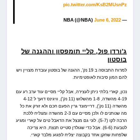
pic.twitter.com/KsB2MUsnPz
June 6, 2022
— NBA (@NBA)
ג'ורדן פול, קליי תומפסון וההגנה של
בוסטון
למרות התבוסה ב 19 נק', ההגנה של בוסטון עובדת מצויין ויש
להם המון סיבות לאופטימיות.
נכון, קארי בלתי ניתן לעצירה, אבל קליי מסיים עוד ערב רע עם
4-19 מהשדה, 1-8 מהשלוש (11 נק'), וויגינס דועך ל 4-12
מהשדה (11 נק'), דריימונד גרין הפעם חכם ולא זורק את כל
מה שנותנים לו ולכן מסיים עם 2-3 מהשדה ומצליח ללכת
הרבה לקו (5-7). לוני גם מנצל את הדאבל טים על קארי ומגיע
לטבעת (6-6). אבל כדי שגולדן סטייט תנצח, היא צריכה
שלפחות שחקן אחד בקבוצה יצליח לפגוע מלבד קארי.