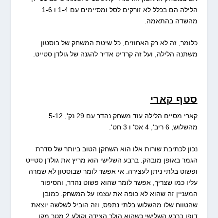
הלילה הם בכלל לא זורקים לסל ומסיימים עם 1-4 ו 1-6
מהשדה בהתאמה.
כלומר, זה לא רק האחוזים, כל שיטת המשחק של בוסטון
משתנה הלילה, ועל זה קרדיט אדיר להגנה של גולדן סטייט.
סטף קארי
קארי מסיים הלילה עוד משחק נהדר עם 29 נק', 5-12
מהשלוש, 6 ריב', 4 אס' ו 3 חט'.
נכון לכתיבת שורות אלו הוא השחקן הטוב ביותר של סדרת
הגמר באופן מובהק. ברבע השלישי הוא מריץ את גולדן סטייט
ופשוט בלתי ניתן לעצירה. אי אפשר לומר שבוסטון לא שמרה
עליו כמו שצריך, אפשר לומר שהוא פשוט נהדר, והסיפור
המעניין זה שהוא לא כופה את עצמו על המשחק. כמובן
שהטווח שלו מהשלוש בלתי נתפס, וזה הוביל לשלשה יוצאת
דופן ברבע השלישי כשהוא הולך הצידה וקולע 2 מטר מקו