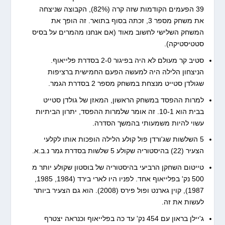
39 הפעמים הקודמות שזה קרה (82%), הקבוצה שניצחה
את משחק מספר 3, זכתה בסוף בתואר. זה הופך את
המשחק השלישי לחשוב מאוד (אם אנחנו מהמרים על בסיס
סטטיסטיקה).
סטיב קר מעולם לא היה בפיגור 2-0 בסדרת פלייאוף.
הניצחון הלילה היה למעשה הפעם החמישית ברציפות
שגולדן סטייט מנצחת במשחק מספר 2 בסדרת הגמר.
למרות ההפסד במשחק הראשון, המאזן של גולדן סטייט
בבית הוא 10-1. זה אומר שלמרות ההפסד, יתרון הביתיות
עשוי להיות משמעותי בהמשך הסדרה.
5 השלשות שג'ורדן פול קולע הלילה הופכות אותו לקלעי
הצעיר (22) בהיסטוריה שקולע 5 שלשות בסדרת גמר נ.ב.א.
טייטום השחקן הרביעי בהיסטוריה של בוסטון שקולע יותר מ
500 נק' בפלייאוף אחד. לפניו היו לארי בירד (1984, 1985,
1987), קוין גארנט ופול פירס (2008). הוא גם הצעיר ביותר
לעשות את זה.
ג'יילן בראון עם 454 נק' עד כה בפלייאוף וכנראה יצטרף