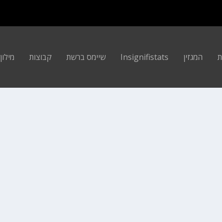
ת
המגזין
Insignifistats
שיימס ברשת
קבוצות
מילון ה
עם מילווקי באקס. אף אחד לא יכול לנוח על...
קרא עוד