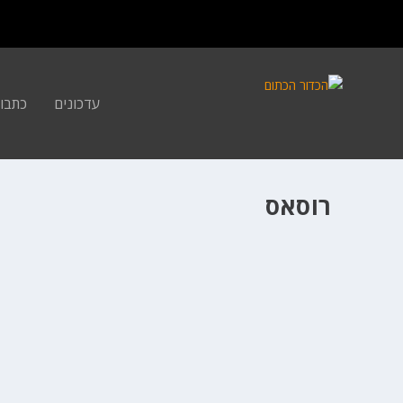
עדכונים
כתבו
רוסאס
קבוצה ביום: מינסוטה טימברוולבס
ע"י
אריק גנות
|
ספט 24, 2021
|
המגזין
,
כתבות
|
|
סוף סוף יאניס עשה את זה, ולקח את האליפות הראשונה שלו ביחד 