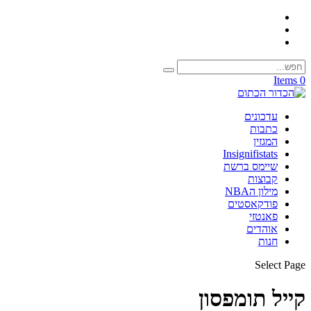
0 Items
עדכונים
כתבות
המגזין
Insignifistats
שיימס ברשת
קבוצות
מילון הNBA
פודקאסטים
פאנטזי
אוהדים
חנות
Select Page
קייל תומפסון