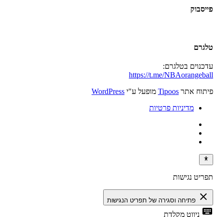
פייסבוק
טלגרם
עדכנוים בטלגרם:
https://t.me/NBAorangeball
פיתוח אתר
Tipoos
מופעל ע"י
WordPress
מדיניות פרטיות
תפריט נגישות
close
פתיחה וסגירה של תפריט הנגישות
keyboard
ניווט מקלדת