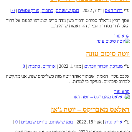
ע"י
דרור האס
|
יונ 7, 2022
|
בזמן שישנתם
,
כתבות
,
פודקאסטים
|
0
|
אסף רביץ מוואלה ספורט ודביר בשן מדה סוויפ הצטרפו הפעם אל דרור
האס לדון בסדרת הגמר, ההתאמות שראינו,...
קרא עוד
יוטה סיכום עונה
ע"י
מערכת הכדור הכתום
|
מאי 1, 2022
|
אוהדים
,
כתבות
|
0
|
אלכס גולד האמת, שבתור אוהד יוטה מזה כשלושים שנה, אני מתקשה
לכתוב סיכומים. בעיקר כי למרות...
קרא עוד
דאלאס מאבריקס – יוטה ג'אז
ע"י
אריק גנות
|
אפר 15, 2022
|
בזמן שישנתם
,
טורים שבועיים
|
0
|
לקראת פתיחת פלייאוף 2022, אנחנו מביאים פה את הפריוויו שלנו