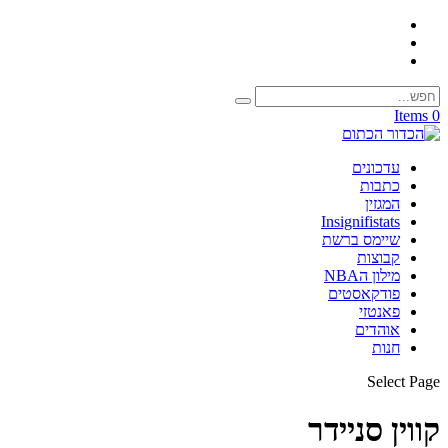
0 Items
עדכונים
כתבות
המגזין
Insignifistats
שיימס ברשת
קבוצות
מילון הNBA
פודקאסטים
פאנטזי
אוהדים
חנות
Select Page
קווין סניידר