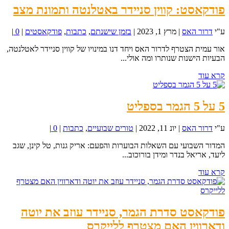
פודקאסט: קווין סניידר באטלנטה ותמונת מצב
ע"י
דרור האס
|
מרץ 1, 2023
|
בזמן שישנתם
,
כתבות
,
פודקאסטים
|
0
|
אור עמית הצטרף לדרור האס ויחד דנו במינויו של קווין סניידר לאטלנטה,
הבעיות הישנות שנותרו ומה אולי...
קרא עוד
5 על 5 הגמר בספליט
ע"י
דרור האס
|
יונ 11, 2022
|
טורים שבועיים
,
כתבות
|
0
|
המדור השבועי עם השאלות הבוערות והפעם: אריק גנות, טל קינן, שגב
ליעד, אריאל בנדר ומידן בורוכוב...
קרא עוד
פודקאסט סדרת הגמר, סניידר עוזב את יוטה
ודארווין האם מצטרף ללייקרס