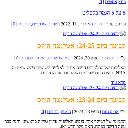
פודקאסטים
|
0
|
5 על 5 הגמר בספליט
פורסם על ידי
דרור האס
|
יונ 11, 2022
|
טורים שבועיים
,
כתבות
|
0
|
קבוצה ביום 24-25: אטלנטה הוקס
ע"י
דרור האס
|
ספט 30, 2024
|
בזמן שישנתם
,
המגזין
,
כתבות
|
0
|
האליפות של הסלטיקס הפכה אותם לאלופה השישית בשש שנים וה-
NBA נראית היום שוויונית מאי-פעם. אל הכוכבים...
קרא עוד
קבוצה ביום 23-24: אטלנטה הוקס
ע"י
אריק גנות
|
ספט 23, 2023
|
המגזין
,
כתבות
|
0
|
התמונה של הג'וקר אוחז בגביע האליפות עדיין טרייה בראשינו, והנה כבר
עונה חדשה בפתח. האם מלך חדש (או...