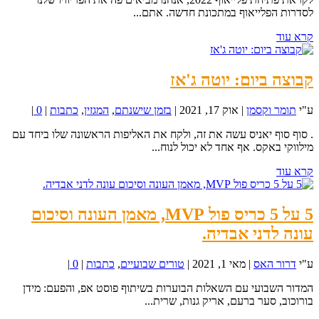
לסדרות הפלייאוף במתכונת חדשה. אתם...
קרא עוד
קבוצה ביום: יוטה ג'אז
ע"י
תומר וקסמן
|
אוק 17, 2021
|
בזמן שישנתם
,
המגזין
,
כתבות
|
0
|
. סוף סוף יאניס עשה את זה, ולקח את האליפות הראשונה שלו ביחד עם
מילווקי באקס. אף אחד לא יכול לנוח...
קרא עוד
5 על 5 כריס פול MVP, מאמן העונה וסיכום
עונה לדני אבדיה.
ע"י
דרור האס
|
מאי 1, 2021
|
טורים שבועיים
,
כתבות
|
0
|
המדור השבועי עם השאלות הבוערות בשיתוף פוסט אפ, והפעם: מידן
בורוכוב, סער ברעם, אריק גנות, שרית...