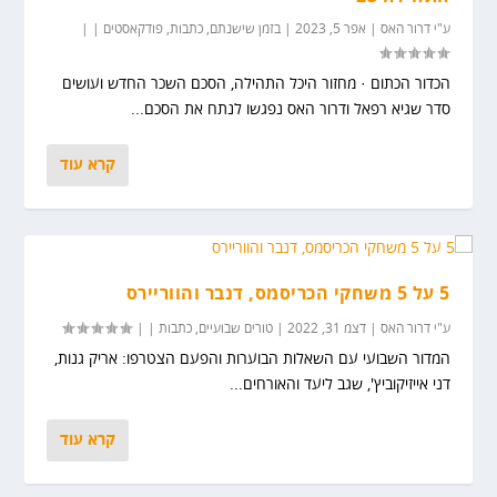
ע"י
דרור האס
|
אפר 5, 2023
|
בזמן שישנתם
,
כתבות
,
פודקאסטים
|
|
הכדור הכתום · מחזור היכל התהילה, הסכם השכר החדש ועושים
סדר שגיא רפאל ודרור האס נפגשו לנתח את הסכם...
קרא עוד
5 על 5 משחקי הכריסמס, דנבר והווריירס
ע"י
דרור האס
|
דצמ 31, 2022
|
טורים שבועיים
,
כתבות
|
|
המדור השבועי עם השאלות הבוערות והפעם הצטרפו: אריק גנות,
דני אייזיקוביץ', שגב ליעד והאורחים...
קרא עוד