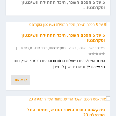
5 על 5 הסכם השכר, היכל התהילה וושינגטון
וסקרמנטו...
5 על 5 הסכם השכר, היכל התהילה וושינגטון
וסקרמנטו
ע"י
דרור האס
|
אפר 8, 2023
|
בזמן שישנתם
,
טורים שבועיים
,
כתבות
|
|
המדור השבועי עם השאלות הבוערות והפעם הצטרפו: אריק גנות,
דני אייזיקוביץ', והאורחים אורן לוי, מידן...
קרא עוד
5 על 5 משחקי הכריסמס, דנבר והווריירס...
30 אבחנות מופרכות
צל כבד – מה יהיה עם הספרס?
קבוצה ביום: הגשר על הנהר קוואי...
פודקאסט הסכם השכר החדש, מחזור היכל
התהילה 23...
פודקאסט הסכם השכר החדש, מחזור היכל
התהילה 23