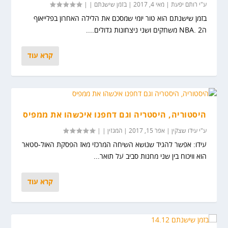
ע"י
רותם יפעת
|
מאי 4, 2017
|
בזמן שישנתם
|
|
בזמן שישנתם הוא טור יומי שמסכם את הלילה האחרון בפלייאוף
הNBA. 2 משחקים ושני ניצחונות גדולים....
קרא עוד
היסטוריה, היסטריה וגם דחפנו איכשהו את ממפיס
ע"י
עידו שצקין
|
אפר 15, 2017
|
המגזין
|
|
עידו: אפשר להגיד שנושא השיחה המרכזי מאז הפסקת האול-סטאר
הוא וויכוח בין שני מחנות סביב על תואר...
קרא עוד